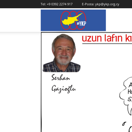
Tel:
+9 0392 2274 917
E-Posta:
ykp@ykp.org.cy
YKP