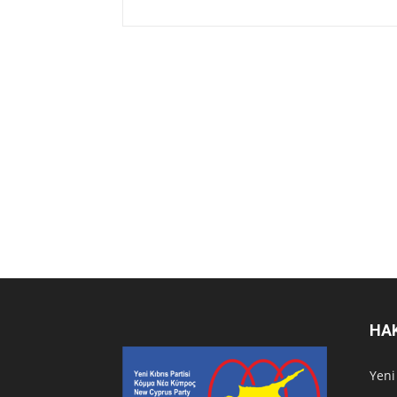
HA
Υeni