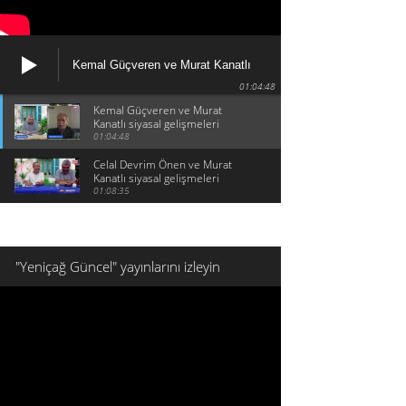
Kemal Güçveren ve Murat Kanatlı
siyasal gelişmeleri konuşuyor
01:04:48
Kemal Güçveren ve Murat
Kanatlı siyasal gelişmeleri
konuşuyor
01:04:48
Celal Devrim Önen ve Murat
Kanatlı siyasal gelişmeleri
konuşuyor
01:08:35
"Yeniçağ Güncel" yayınlarını izleyin