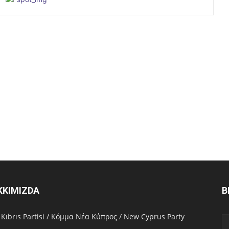
KKIMIZDA
B
 Kıbrıs Partisi / Κόμμα Νέα Κύπρος / New Cyprus Party