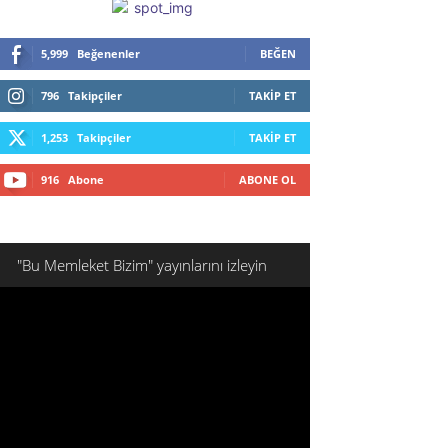
5,999
Beğenenler
BEĞEN
796
Takipçiler
TAKIP ET
1,253
Takipçiler
TAKIP ET
916
Abone
ABONE OL
"Bu Memleket Bizim" yayınlarını izleyin