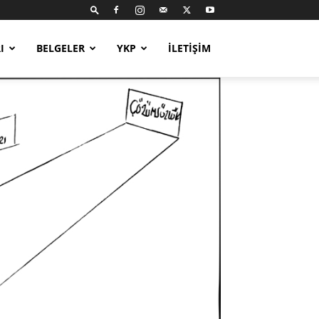
I
BELGELER
YKP
İLETIŞIM