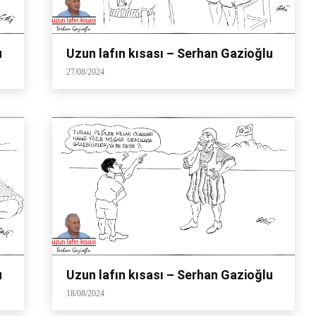
u
Uzun lafın kısası – Serhan Gazioğlu
27/08/2024
u
Uzun lafın kısası – Serhan Gazioğlu
18/08/2024