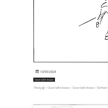
13/05/2024
Uzun lafın kısası
.Yeniçağ
Uzun lafın kısası
Uzun lafın kısası – Serhan