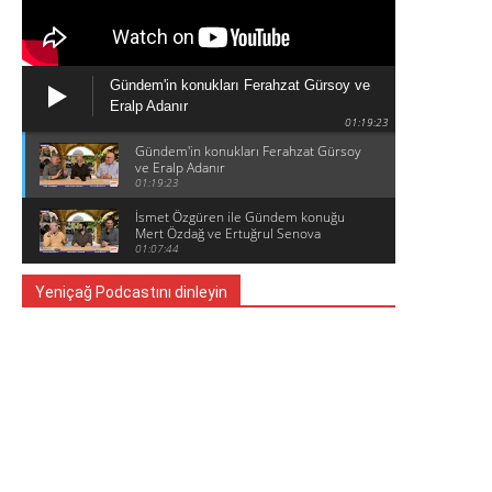
Gündem'in konukları Ferahzat Gürsoy ve
Eralp Adanır
01:19:23
Gündem'in konukları Ferahzat Gürsoy
ve Eralp Adanır
01:19:23
İsmet Özgüren ile Gündem konuğu
Mert Özdağ ve Ertuğrul Senova
01:07:44
Yeniçağ Podcastını dinleyin