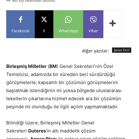
865
kişi tarafından okundu
Facebook
X
WhatsApp
Viber
diğer yazılar:
Şener Elcil
Birleşmiş Milletler
(
BM
) Genel Sekreteri’nin Özel
Temsilcisi, adamızda bir süreden beri sürdürdüğü
görüşmelerle; kapsamlı bir çözümün görüşmelerini
başlatmak istendiğinin mi yoksa bölgede uluslararası
tekellerin çıkarlarına hizmet edecek ara bir çözümün
peşinde mi olunduğu ile ilgili açılım yapmamaktadır.
Bilindiği üzere, Birleşmiş Milletler Genel
Sekreteri
Guteres
’in altı maddelik çözüm
çerçevesi,
Annan Planı
ile ortaya çıkan çözüm şeklinin