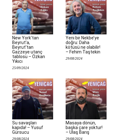
New York’tan
Yeni bir Nekbe’ye
Beyrut’a,
doğru: Daha
Beyrut’tan
kötüsü ne olabilir!
Gazzeye utanç
– Fehim Taştekin
tablosu – Özkan
29/08/2024
Yıkıcı
25/09/2024
Su savaşları
Masaya dönün,
kapıda! – Yusuf
başka çare yoktur!
Gürsucu
– Ulaş Barış
29/08/2024
29/08/2024