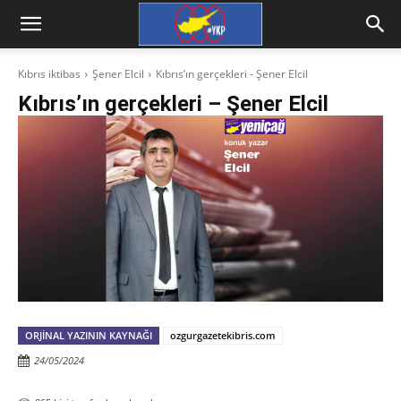
Kıbrıs iktibas
Şener Elcil
Kıbrıs’ın gerçekleri - Şener Elcil
Kıbrıs’ın gerçekleri – Şener Elcil
ORJINAL YAZININ KAYNAĞI
ozgurgazetekibris.com
24/05/2024