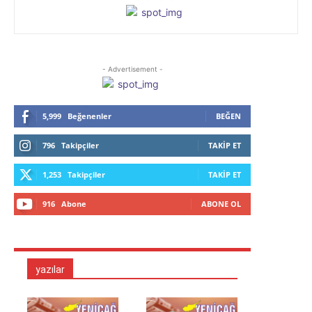
- Advertisement -
5,999
Beğenenler
BEĞEN
796
Takipçiler
TAKIP ET
1,253
Takipçiler
TAKIP ET
916
Abone
ABONE OL
yazılar