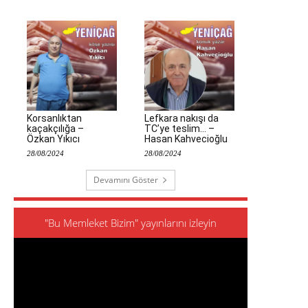
Korsanlıktan
Lefkara nakışı da
kaçakçılığa –
TC’ye teslim… –
Özkan Yıkıcı
Hasan Kahvecioğlu
28/08/2024
28/08/2024
Devamını Göster
"Bu Memleket Bizim" yayınlarını izleyin