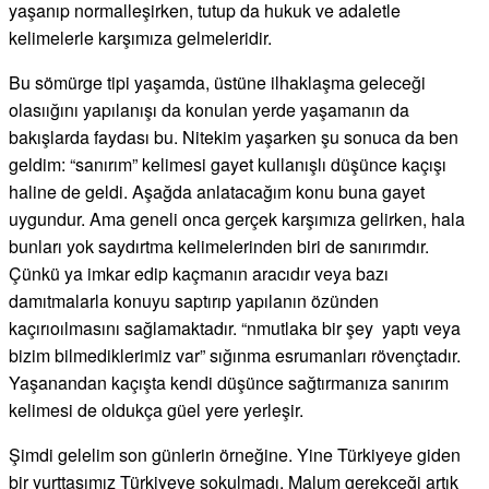
yaşanıp normalleşirken, tutup da hukuk ve adaletle
kelimelerle karşımıza gelmeleridir.
Bu sömürge tipi yaşamda, üstüne ilhaklaşma geleceği
olasıığını yapılanışı da konulan yerde yaşamanın da
bakışlarda faydası bu. Nitekim yaşarken şu sonuca da ben
geldim: “sanırım” kelimesi gayet kullanışlı düşünce kaçışı
haline de geldi. Aşağda anlatacağım konu buna gayet
uygundur. Ama geneli onca gerçek karşımıza gelirken, hala
bunları yok saydırtma kelimelerinden biri de sanırımdır.
Çünkü ya imkar edip kaçmanın aracıdır veya bazı
damıtmalarla konuyu saptırıp yapılanın özünden
kaçırıoılmasını sağlamaktadır. “nmutlaka bir şey yaptı veya
bizim bilmediklerimiz var” sığınma esrumanları rövençtadır.
Yaşanandan kaçışta kendi düşünce sağtırmanıza sanırım
kelimesi de oldukça güel yere yerleşir.
Şimdi gelelim son günlerin örneğine. Yine Türkiyeye giden
bir yurttaşımız Türkiyeye sokulmadı. Malum gerekçeği artık