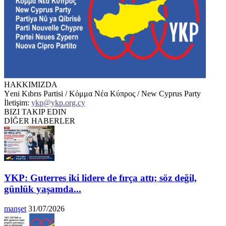
HAKKIMIZDA
Υeni Kıbrıs Partisi / Κόμμα Νέα Κύπρος / New Cyprus Party
İletişim:
ykp@ykp.org.cy
BIZI TAKIP EDIN
DİĞER HABERLER
YKP: Guterres iki lidere de fırça attı; söz değil,
günlük yaşamda...
manşet
31/07/2026