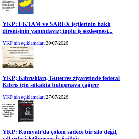
YKP: EKTAM ve SAREX işçilerinin haklı
direnişinin yanındayız; toplu iş sözleşmesi...
YKP'nin açıklamaları
30/07/2026
YKP; Kıbrıslıları, Guterres ziyaretinde federal
Kıbrıs için sokakta buluşmaya çağırır
YKP'nin açıklamaları
27/07/2026
YKP: Kumyalı’da çöken sadece bir silo değil,
yıllardır işletilmeyen İş Sağlığı...