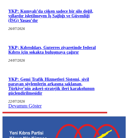
YKP: Kumyalı’da çöken sadece bir silo değil,
yıllardır işletilmeyen İş Sağlığı ve Güvenliği
(İSG) Yasası’dır
26/07/2026
YKP; Kıbrıslıları, Guterres ziyaretinde federal
Kıbrıs için sokakta buluşmaya çağırır
24/07/2026
YKP: Gemi Trafik Hizmetleri Sistemi, sivil
paravan söylemlerin arkasına saklanan,
Türkiye’nin askeri-stratejik ileri karakolunun
güçlendirilmesidir
22/07/2026
Devamını Göster