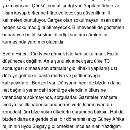
yazmayacam. Çünkü, somut içeriği var. Yapılanı örtme ve
tılsım koyup birilerine hitap edilecek şu güvenlik milli
kelimeleri oturtuluyor. Gerçek olan sokulmayan insan dahi
neden sokulmadığını bilmeyecek. Bilmeyecek de gösterilen
bahaneyle belirli kesime dilediği sanırım cümleleler
kurmasında yardımcı olacaktır.
Evrim Hıncal Türkiyeye girmek isterken sokulmadı. Fazla
düşünecek değilim. Ama şunu eklemek şart: ülke TC
sömürgesi olmasa son atamalar gibi ilhaklı yapılanış üst
düzeye gelmexe, başta medya ve partiler ayağa
kalkacaklardı. Benzeri var. Dünyanın hem de bizden daha
net bağımlı yerler dahi sömürge efendinin ülkesine
vatandaşını sokmayınca, sorgularlar. Gazeteler mahşete
medya ise ilk haber sutunundann verir. İnanmayan bu
konudaki tüm bize yakın ülkelerin durumuna baksın. Hat da
bizden daha da geride olan bir dönenmin ırkçı Güney Afrika
rejiminin uydu Sisgay gibi örnekleri incelesinler. Yazdığım