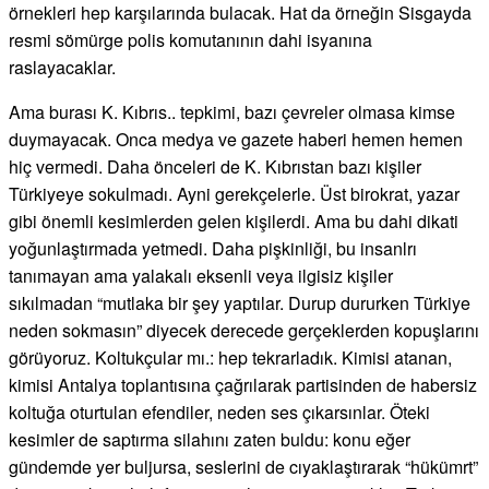
örnekleri hep karşılarında bulacak. Hat da örneğin Sisgayda
resmi sömürge polis komutanının dahi isyanına
raslayacaklar.
Ama burası K. Kıbrıs.. tepkimi, bazı çevreler olmasa kimse
duymayacak. Onca medya ve gazete haberi hemen hemen
hiç vermedi. Daha önceleri de K. Kıbrıstan bazı kişiler
Türkiyeye sokulmadı. Ayni gerekçelerle. Üst birokrat, yazar
gibi önemli kesimlerden gelen kişilerdi. Ama bu dahi dikati
yoğunlaştırmada yetmedi. Daha pişkinliği, bu insanlrı
tanımayan ama yalakalı eksenli veya ilgisiz kişiler
sıkılmadan “mutlaka bir şey yaptılar. Durup dururken Türkiye
neden sokmasın” diyecek derecede gerçeklerden kopuşlarını
görüyoruz. Koltukçular mı.: hep tekrarladık. Kimisi atanan,
kimisi Antalya toplantısına çağrılarak partisinden de habersiz
koltuğa oturtulan efendiler, neden ses çıkarsınlar. Öteki
kesimler de saptırma silahını zaten buldu: konu eğer
gündemde yer buljursa, seslerini de cıyaklaştırarak “hükümrt”