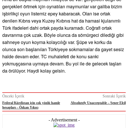
gerçekleri örtmek için oynatılan maymunlar var galiba bizim
işbirlikçi oyun listemiz epey kabaracak. Olan ise ortak
denilen Kıbrıs veya Kuzey Kııbrııs hat da hamasi kjulanımlı
Türk ifadeleri dahi ortak payda kuramadı. Coğrafi ortak
davranma çok uzak. Böyle olunca da sömürgeci dilediği gibi
sahneye oyun koyma kolaycılığı var. Şüpe ve korku da
olunca son başlanılan Türkiyeye sokmamalar da gayet sesiz
halde devam eder. TC muhalefeti de konu sanki
yokmuşçasına uymaya devam. Bu yol ile de gelecek taşları
da örülüyor. Haydi kolay gelsin.
Önceki İçerik
Sonraki İçerik
Federal Kürdistan için çok yönlü hamle
Absolutely Unacceptable – Şener Elcil
hesapları – Özkan Yıkıcı
- Advertisement -