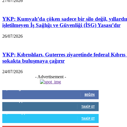
27/07/2026
YKP: Kumyalı’da çöken sadece bir silo değil, yıllardı
işletilmeyen İş Sağlığı ve Güvenliği (İSG) Yasası’dır
26/07/2026
YKP; Kıbrıslıları, Guterres ziyaretinde federal Kıbrıs 
sokakta buluşmaya çağırır
24/07/2026
- Advertisement -
5,999
Beğenenler
BEĞEN
796
Takipçiler
TAKIP ET
1,253
Takipçiler
TAKIP ET
916
Abone