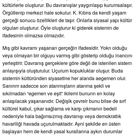
kültürlerle oluşturur. Bu davranışlar yaygınlaşıp kurumsalaşır.
Örgütlenip merkezi hale sokulur. K. Kıbrıs da kendi yaşam
gerçeği sonucu özellikleri de taşır. Onlarla siyasal yapı kültür
olguları oluşturur. Öyle oluşturur ki giderek sistemin de
ifadesinin olmazsa olmazıdır.
Mış gibi kavramı yaşanan gerçeğin ifadesidir. Yokn olduğu
veya olmayan bir olguyu varmış gibi gösterip olduğu inancını
yerleştirir. Davranış gerçeklere göre değil de istenilen sistem
anlayışıyla oluşturulur. Uçurum kopukluklar oluşur. Buda
sistemin kültüründen siyasetine her alanda aegemen olur.
Sanırım sadecce son atanmışların atanma şekli ve
sıkılmadan “egemen ve eşit” ikilemi bununn en kolay
anlaşılacak yaşananıdır. Değişik çevrelr bunu bilse de sırf
kültürel kabul, çıkar sağlama ve karşı çıkmanın bedeli
nedeniyle hala bağımsızmış davranışı veya demokratlık
havariliği havada uçurulmaktadır. Ayni şekilde en üsten
başlayan hem de kendi yasal kurallarına aykırı durumlar