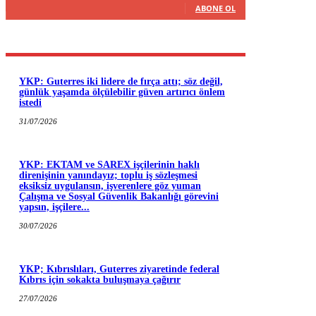
ABONE OL
YKP: Guterres iki lidere de fırça attı; söz değil,
günlük yaşamda ölçülebilir güven artırıcı önlem
istedi
31/07/2026
YKP: EKTAM ve SAREX işçilerinin haklı
direnişinin yanındayız; toplu iş sözleşmesi
eksiksiz uygulansın, işverenlere göz yuman
Çalışma ve Sosyal Güvenlik Bakanlığı görevini
yapsın, işçilere...
30/07/2026
YKP; Kıbrıslıları, Guterres ziyaretinde federal
Kıbrıs için sokakta buluşmaya çağırır
27/07/2026