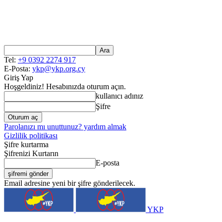
Tel:
+9 0392 2274 917
E-Posta:
ykp@ykp.org.cy
Giriş Yap
Hoşgeldiniz! Hesabınızda oturum açın.
kullanıcı adınız
Şifre
Parolanızı mı unuttunuz? yardım almak
Gizlilik politikası
Şifre kurtarma
Şifrenizi Kurtarın
E-posta
Email adresine yeni bir şifre gönderilecek.
YKP