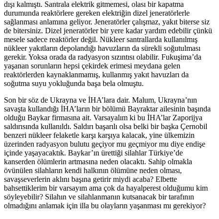
dışı kalmıştı. Santrala elektrik gitmemesi, olası bir kapatma
durumunda reaktörlere gereken elektriğin dizel jeneratörlerle
sağlanması anlamına geliyor. Jeneratörler çalışmaz, yakıt biterse siz
de bitersiniz. Dizel jeneratörler bir yere kadar yardım edebilir çünkü
mesele sadece reaktörler değil. Nükleer santrallarda kullanılmış
nükleer yakıtların depolandığı havuzların da sürekli soğutulması
gerekir. Yoksa orada da radyasyon sızıntısı olabilir. Fukuşima’da
yaşanan sorunların hepsi çekirdek erimesi meydana gelen
reaktörlerden kaynaklanmamış, kullanmış yakıt havuzları da
soğutma suyu yokluğunda başa bela olmuştu.
Son bir söz de Ukrayna ve İHA’lara dair. Malum, Ukrayna’nın
savaşta kullandığı İHA’ların bir bölümü Bayraktar ailesinin başında
olduğu Baykar firmasına ait. Varsayalım ki bu İHA’lar Zaporijya
saldırısında kullanıldı. Saldırı başarılı olsa belki bir başka Çernobil
benzeri nükleer felaketle karşı karşıya kalacak, yine ülkemizin
üzerinden radyasyon bulutu geçiyor mu geçmiyor mu diye endişe
içinde yaşayacaktık. Baykar’ın ürettiği silahlar Türkiye’de
kanserden ölümlerin artmasına neden olacaktı. Sahip olmakla
övünülen silahların kendi halkının ölümüne neden olması,
savaşseverlerin aklını başına getirir miydi acaba? Elbette
bahsettiklerim bir varsayım ama çok da hayalperest olduğumu kim
söyleyebilir? Silahın ve silahlanmanın kutsanacak bir tarafının
olmadığını anlamak için illa bu olayların yaşanması mı gerekiyor?