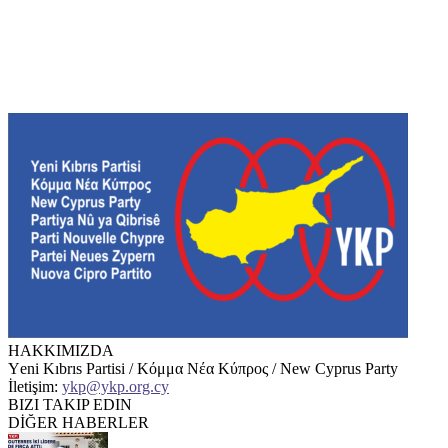
HAKKIMIZDA
Υeni Kıbrıs Partisi / Κόμμα Νέα Κύπρος / New Cyprus Party
İletişim:
ykp@ykp.org.cy
BIZI TAKIP EDIN
DİĞER HABERLER