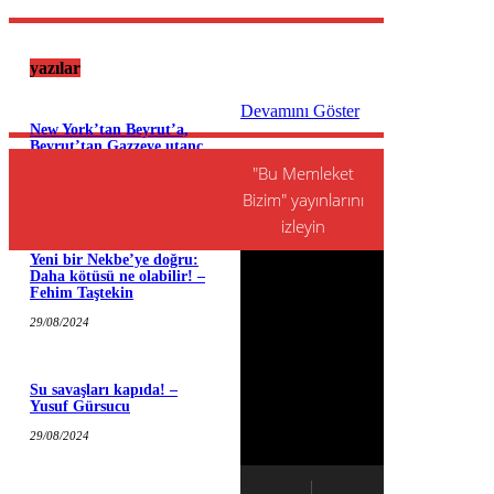
yazılar
Devamını Göster
New York’tan Beyrut’a,
Beyrut’tan Gazzeye utanç
tablosu – Özkan Yıkıcı
"Bu Memleket
25/09/2024
Bizim" yayınlarını
izleyin
Yeni bir Nekbe’ye doğru:
Daha kötüsü ne olabilir! –
Fehim Taştekin
29/08/2024
Su savaşları kapıda! –
Yusuf Gürsucu
29/08/2024