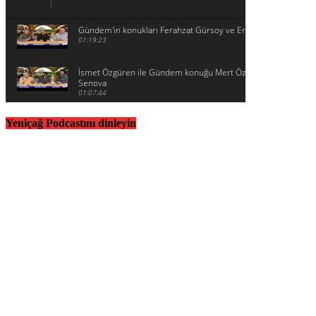
Gündem'in konukları Ferahzat Gürsoy ve Eralp Adanır
01:19:23
İsmet Özgüren ile Gündem konuğu Mert Özdağ ve Ertuğrul
Senova
01:07:44
Yeniçağ Podcastını dinleyin