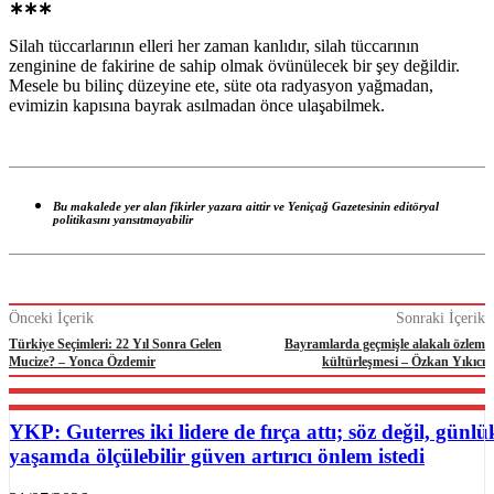
∗∗∗
Silah tüccarlarının elleri her zaman kanlıdır, silah tüccarının
zenginine de fakirine de sahip olmak övünülecek bir şey değildir.
Mesele bu bilinç düzeyine ete, süte ota radyasyon yağmadan,
evimizin kapısına bayrak asılmadan önce ulaşabilmek.
Bu makalede yer alan fikirler yazara aittir ve Yeniçağ Gazetesinin editöryal
politikasını yansıtmayabilir
Önceki İçerik
Sonraki İçerik
Türkiye Seçimleri: 22 Yıl Sonra Gelen
Bayramlarda geçmişle alakalı özlem
Mucize? – Yonca Özdemir
kültürleşmesi – Özkan Yıkıcı
YKP: Guterres iki lidere de fırça attı; söz değil, günlü
yaşamda ölçülebilir güven artırıcı önlem istedi