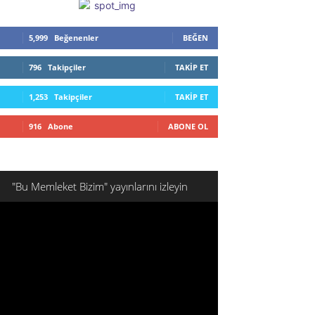
5,999
Beğenenler
BEĞEN
796
Takipçiler
TAKIP ET
1,253
Takipçiler
TAKIP ET
916
Abone
ABONE OL
"Bu Memleket Bizim" yayınlarını izleyin