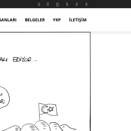
GANLARI
BELGELER
YKP
İLETIŞIM