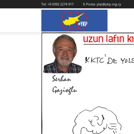
Tel:
+9 0392 2274 917
E-Posta:
ykp@ykp.org.cy
YKP