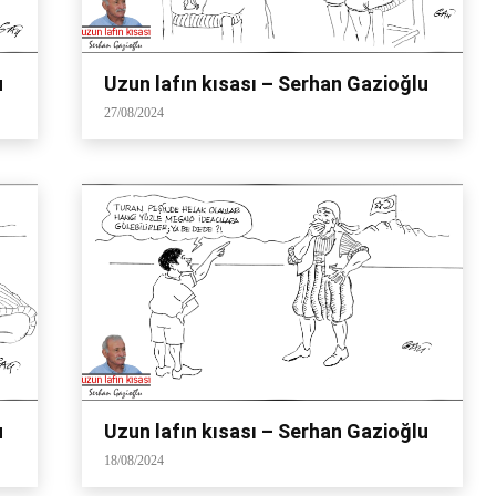
u
Uzun lafın kısası – Serhan Gazioğlu
27/08/2024
u
Uzun lafın kısası – Serhan Gazioğlu
18/08/2024