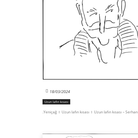
18/03/2024
Uzun lafın kısası
.Yeniçağ
Uzun lafın kısası
Uzun lafın kısası – Serha