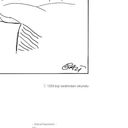
1333
kişi tarafından okundu
Viber
Yazdır
Email
Telegram
- Advertisement -