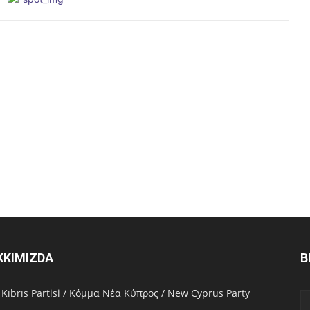
KKIMIZDA
B
 Kıbrıs Partisi / Κόμμα Νέα Κύπρος / New Cyprus Party