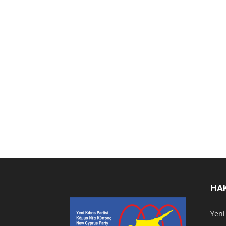
HA
Υeni