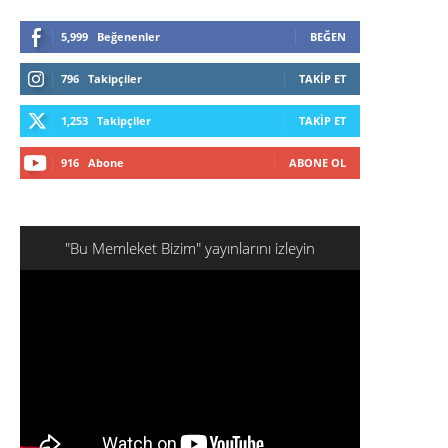
5,999
Beğenenler
BEĞEN
796
Takipçiler
TAKIP ET
1,253
Takipçiler
TAKIP ET
916
Abone
ABONE OL
"Bu Memleket Bizim" yayınlarını izleyin