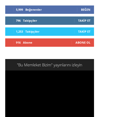
5,999
Beğenenler
BEĞEN
796
Takipçiler
TAKIP ET
1,253
Takipçiler
TAKIP ET
916
Abone
ABONE OL
"Bu Memleket Bizim" yayınlarını izleyin