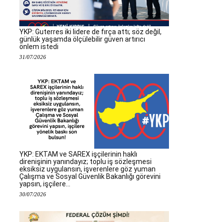
YKP: Guterres iki lidere de fırça attı; söz değil,
günlük yaşamda ölçülebilir güven artırıcı
önlem istedi
31/07/2026
YKP: EKTAM ve SAREX işçilerinin haklı
direnişinin yanındayız; toplu iş sözleşmesi
eksiksiz uygulansın, işverenlere göz yuman
Çalışma ve Sosyal Güvenlik Bakanlığı görevini
yapsın, işçilere...
30/07/2026