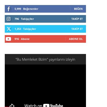
5,999
Beğenenler
BEĞEN
796
Takipçiler
TAKIP ET
1,253
Takipçiler
TAKIP ET
916
Abone
ABONE OL
"Bu Memleket Bizim" yayınlarını izleyin