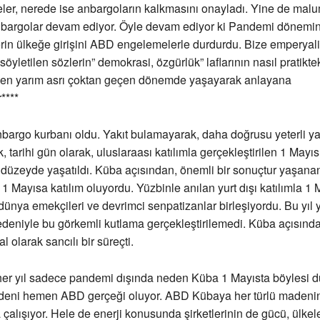
eler, nerede ise anbargoların kalkmasını onayladı. Yine de ma
anbargolar devam ediyor. Öyle devam ediyor ki Pandemi dönemin
rin ülkeğe girişini ABD engelemelerle durdurdu. Bize emperyal
yletilen sözlerin” demokrasi, özgürlük” laflarının nasıl pratiktek
en yarım asrı çoktan geçen dönemde yaşayarak anlayana
****
bargo kurbanı oldu. Yakıt bulamayarak, daha doğrusu yeterli ya
tarihi gün olarak, uluslaraası katılımla gerçekleştirilen 1 Mayıs,
düzeyde yaşatıldı. Küba açısından, önemli bir sonuçtur yaşana
1 Mayısa katılım oluyordu. Yüzbinle anılan yurt dışı katılımla 1 
nya emekçileri ve devrimci senpatizanlar birleşiyordu. Bu yıl y
nedeniyle bu görkemli kutlama gerçekleştirilemedi. Küba açısın
 olarak sancılı bir süreçti.
her yıl sadece pandemi dışında neden Küba 1 Mayısta böylesi 
Nedeni hemen ABD gerçeği oluyor. ABD Kübaya her türlü madeni
çalışıyor. Hele de enerji konusunda şirketlerinin de gücü, ülkel