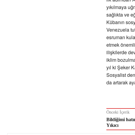
yıkılmaya uğr
sağlıkta ve eğ
Kübanın sosy
Venezuela tu
esruman kulan
etmek önemlid
ilişkilerde d
iklim bozulma
yıl ki Şeker K
Sosyalist den
da artarak ay
Önceki İçerik
Bildiğimi hat
Yıkıcı