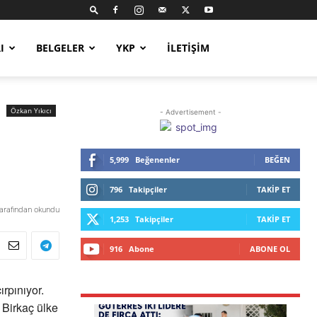
I
BELGELER
YKP
İLETIŞIM
Özkan Yıkıcı
- Advertisement -
5,999
Beğenenler
BEĞEN
796
Takipçiler
TAKIP ET
tarafından okundu
1,253
Takipçiler
TAKIP ET
916
Abone
ABONE OL
rpınıyor.
 Birkaç ülke