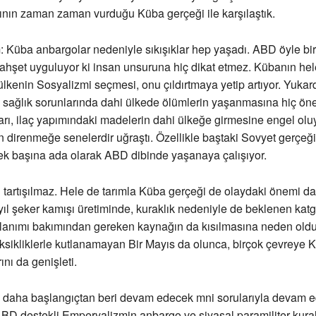
ının zaman zaman vurduğu Küba gerçeği ile karşılaştık.
: Küba anbargolar nedeniyle sıkışıklar hep yaşadı. ABD öyle bir
ahşet uyguluyor ki insan unsuruna hiç dikat etmez. Kübanın hel
 ülkenin Sosyalizmi seçmesi, onu çıldırtmaya yetip artıyor. Yukar
ibi sağlık sorunlarında dahi ülkede ölümlerin yaşanmasına hiç
arı, ilaç yapımındaki madelerin dahi ülkeğe girmesine engel olu
n direnmeğe senelerdir uğraştı. Özellikle baştaki Sovyet gerçeğ
tek başına ada olarak ABD dibinde yaşanaya çalışıyor.
 tartışılmaz. Hele de tarımla Küba gerçeği de olaydaki önemi d
 yıl şeker kamışı üretiminde, kuraklık nedeniyle de beklenen kat
ulanımı bakımından gereken kaynağın da kısılmasına neden oldu
 eksikliklerle kutlanamayan Bir Mayıs da olunca, birçok çevreye
ını da genişleti.
 daha başlangıçtan beri devam edecek mni sorularıyla devam e
BD destekli Emperyalizmin anbargo ve siyasal paramiliter kural