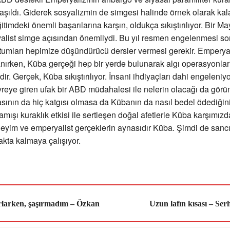
aşıldı. Giderek sosyalizmin de simgesi halinde örnek olarak ka
itimdeki önemli başarılarına karşın, oldukça sıkıştırılıyor. Bir Ma
alist simge açısından önemliydi. Bu yıl resmen engelenmesi s
tumları hepimize düşündürücü dersler vermesi gerekir. Emperya
ırken, Küba gerçeği hep bir yerde bulunarak algı operasyonlar
ir. Gerçek, Küba sıkıştırılıyor. İnsani ihdiyaçları dahi engeleniy
evreye giren ufak bir ABD müdahalesi ile nelerin olacağı da görü
sının da hiç katgısı olmasa da Kübanın da nasıl bedel ödediğin
amışı kuraklık etkisi ile sertleşen doğal afetlerle Küba karşımızd
eyim ve emperyalist gerçeklerin aynasıdır Küba. Şimdi de sancı
akta kalmaya çalışıyor.
ırlarken, şaşırmadım – Özkan
Uzun lafın kısası – Se