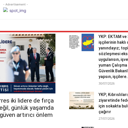
- Advertisement -
YKP: EKTAM ve
işçilerinin haklı
yanındayız; topl
sözleşmesi eks
uygulansın, işv
yuman Çalışma 
Güvenlik Bakanlı
yapsın, işçilere.
30/07/2026
YKP; Kıbrıslılar
es iki lidere de fırça
ziyaretinde fed
için sokakta b
değil, günlük yaşamda
çağırır
r güven artırıcı önlem
27/07/2026