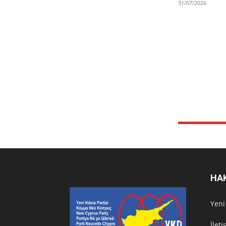
31/07/2026
HA
Υeni
İlet