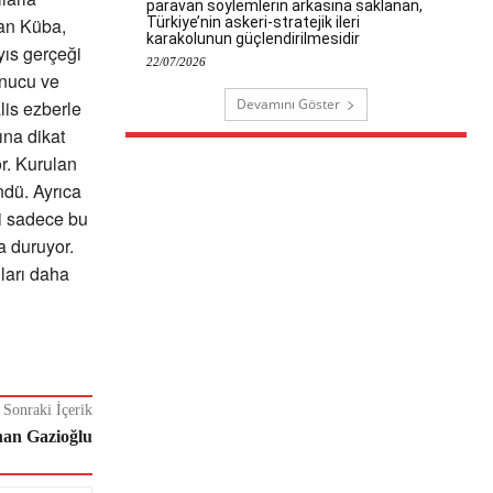
paravan söylemlerin arkasına saklanan,
Türkiye’nin askeri-stratejik ileri
lan Küba,
karakolunun güçlendirilmesidir
yıs gerçeği
22/07/2026
onucu ve
Devamını Göster
lis ezberle
ına dikat
or. Kurulan
ndü. Ayrıca
i sadece bu
a duruyor.
ları daha
Sonraki İçerik
rhan Gazioğlu