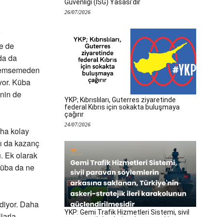
Güvenliği (İSG) Yasası’dır
26/07/2026
e de
da da
 önemsemeden
yor. Küba
inin de
YKP; Kıbrıslıları, Guterres ziyaretinde
federal Kıbrıs için sokakta buluşmaya
çağırır
24/07/2026
aha kolay
gı da kazanç
. Ek olarak
 Küba da ne
diyor. Daha
YKP: Gemi Trafik Hizmetleri Sistemi, sivil
larla