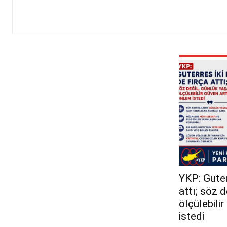
YKP: Guterr
attı; söz 
ölçülebili
istedi