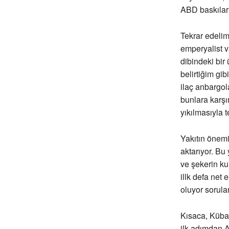
ABD baskılar
Tekrar edelim
emperyalist v
dibindeki bir
belirtiğim g
ilaç anbargol
bunlara karşı
yıkılmasıyla 
Yakıtın önemi
aktarıyor. Bu
ve şekerin k
illk defa net
oluyor sorular
Kısaca, Küba
ilk adımdan A