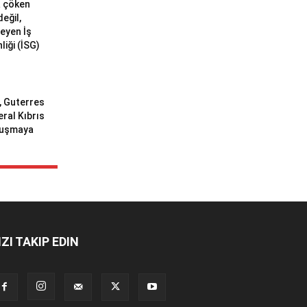
a çöken
değil,
meyen İş
liği (İSG)
ı, Guterres
eral Kıbrıs
uluşmaya
IZI TAKIP EDIN