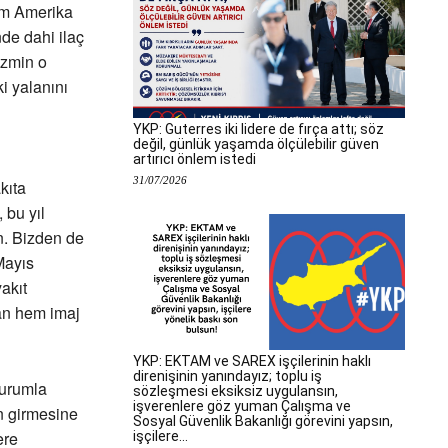
lum Amerika
de dahi ilaç
izmin o
i yalanını
YKP: Guterres iki lidere de fırça attı; söz
değil, günlük yaşamda ölçülebilir güven
artırıcı önlem istedi
31/07/2026
kıta
 bu yıl
n. Bizden de
Mayıs
akıt
dan hem imaj
YKP: EKTAM ve SAREX işçilerinin haklı
direnişinin yanındayız; toplu iş
durumla
sözleşmesi eksiksiz uygulansın,
işverenlere göz yuman Çalışma ve
n girmesine
Sosyal Güvenlik Bakanlığı görevini yapsın,
ere
işçilere...