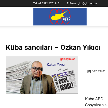
Tel:
+9 0392 2274 917
E-Posta:
ykp@ykp.org.cy
YKP
Küba sancıları – Özkan Yıkıcı
04/05/2023
Küba ABD nin 
Sosyalist sis