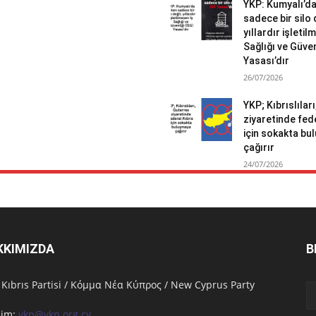
YKP: Kumyalı’d
sadece bir silo 
yıllardır işletil
Sağlığı ve Güven
Yasası’dır
26/07/2026
YKP; Kıbrıslılar
ziyaretinde fed
için sokakta b
çağırır
24/07/2026
KKIMIZDA
B
 Kıbrıs Partisi / Κόμμα Νέα Κύπρος / New Cyprus Party
işim:
ykp@ykp.org.cy