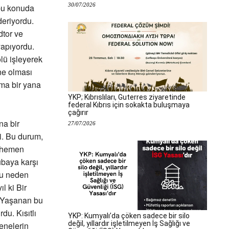
30/07/2026
 bu konuda
deriyordu.
dtor ve
yapıyordu.
olü işleyerek
ne olması
lma bir yana
YKP; Kıbrıslıları, Guterres ziyaretinde
federal Kıbrıs için sokakta buluşmaya
çağırır
na bir
27/07/2026
di. Bu durum,
ı hemen
übaya karşı
Bu neden
l ki Bir
. Yaşanan bu
du. Kısıtlı
YKP: Kumyalı’da çöken sadece bir silo
değil, yıllardır işletilmeyen İş Sağlığı ve
enelerin