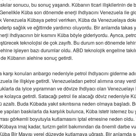
skılar sonucu, bu sonuç yaşandı. Kübanın ticari ilişkilerinin de
. Genelikle Küba son dönemde enerji ihdiyacını Venezuela ile gi
rak Venezuela Kübaya petrol verirken, Küba da Venezuelaya dok
erip sağlık ve eğitimde yardımcı oluyordu. Bir anlamda takas 
erji ihdiyacının bir kısmını Küba böyle gideriyordu. Ayrıca, petr
türecek teknolojisi de çok zayıftı. Bu durum son dönemde lehi
lehine işleyen bazı durumlar oldu. ABD teknolojik engeline takı
 de Kübanın alehine sonuç getirdi.
karşı konulan anbargo nedeniyle petrol ihdiyacını giderme adı
ezuela ile ilişkiye getirdi. Venezueladan petrol alımına onay ver
uklarla da iyice yıpramnan ve dövize ihdiyacı olan Venezuelay
 kolayca getirdi. Satacağı petrol ile alacağı döviz nedeniyle K
lü azaltı. Buda Kübada yakıt sıkıntısına neden olmaya başladı. 
 yapılan baskılarla da karşılık bulunca, Küba istetr istemez bu yı
rrası görkemli boyutuyla kutlamasını iptal etmesine neden oldu
 Kübaya imaj kadar, turizm geliri bakımından da önemli darbe vur
Küba Bir Mayısı yerel düzeyde kutlamaya uğraştı. Bir anlamda s