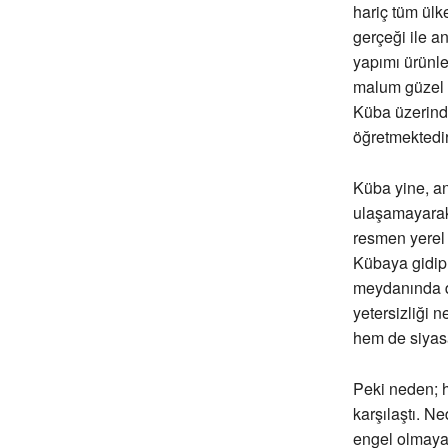
hariç tüm ülk
gerçeği ile 
yapımı ürünle
malum güzel sö
Küba üzerind
öğretmektedir
Küba yine, an
ulaşamayarak, 
resmen yerel 
Kübaya gidip 
meydanında dü
yetersizliği 
hem de siyasal
Peki neden; 
karşılaştı. 
engel olmaya 