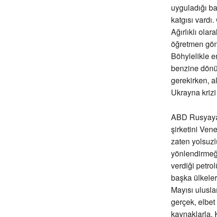
uyguladığı ba
katgısı vardı
Ağırlıklı ola
öğretmen gönd
Böhylelikle en
benzine dönüş
gerekirken, a
Ukrayna krizi
ABD Rusyaya 
şirketini Ven
zaten yolsuzl
yönlendirmeğe
verdiği petro
başka ülkelere
Mayısı ulusla
gerçek, elbet
kaynaklarla, 