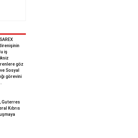
 SAREX
 direnişinin
u iş
iksiz
erenlere göz
ve Sosyal
ğı görevini
..
ı, Guterres
eral Kıbrıs
uluşmaya