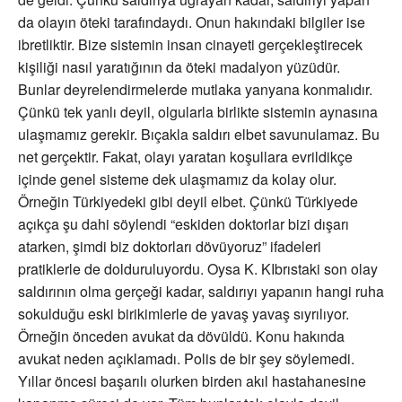
da olayın öteki tarafındaydı. Onun hakındaki bilgiler ise
ibretliktir. Bize sistemin insan cinayeti gerçekleştirecek
kişiliği nasıl yaratığının da öteki madalyon yüzüdür.
Bunlar deyrelendirmelerde mutlaka yanyana konmalıdır.
Çünkü tek yanlı deyil, olgularla birlikte sistemin aynasına
ulaşmamız gerekir. Bıçakla saldırı elbet savunulamaz. Bu
net gerçektir. Fakat, olayı yaratan koşullara evrildikçe
içinde genel sisteme dek ulaşmamız da kolay olur.
Örneğin Türkiyedeki gibi deyil elbet. Çünkü Türkiyede
açıkça şu dahi söylendi “eskiden doktorlar bizi dışarı
atarken, şimdi biz doktorları dövüyoruz” ifadeleri
pratiklerle de dolduruluyordu. Oysa K. KIbrıstaki son olay
saldırının olma gerçeği kadar, saldırıyı yapanın hangi ruha
sokulduğu eski birikimlerle de yavaş yavaş sıyrılıyor.
Örneğin önceden avukat da dövüldü. Konu hakında
avukat neden açıklamadı. Polis de bir şey söylemedi.
Yıllar öncesi başarılı olurken birden akıl hastahanesine