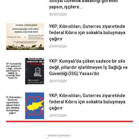
Sosyal Güvenlik Bakanlığı görevini
yapsın, işçilere...
30/07/2026
YKP; Kıbrıslıları, Guterres ziyaretinde
federal Kıbrıs için sokakta buluşmaya
çağırır
27/07/2026
YKP: Kumyalı’da çöken sadece bir silo
değil, yıllardır işletilmeyen İş Sağlığı ve
Güvenliği (İSG) Yasası’dır
26/07/2026
YKP; Kıbrıslıları, Guterres ziyaretinde
federal Kıbrıs için sokakta buluşmaya
çağırır
24/07/2026
- Advertisement -