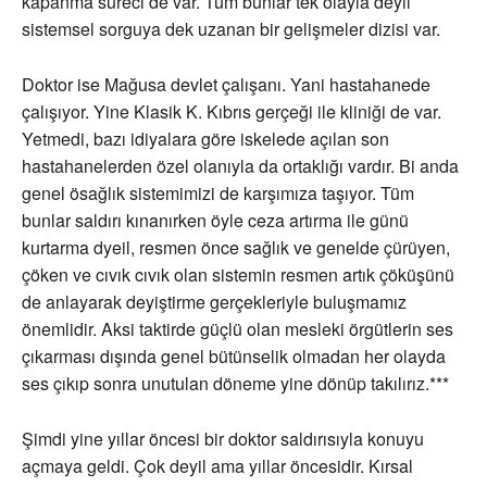
kapanma süreci de var. Tüm bunlar tek olayla deyil
sistemsel sorguya dek uzanan bir gelişmeler dizisi var.
Doktor ise Mağusa devlet çalışanı. Yani hastahanede
çalışıyor. Yine Klasik K. Kıbrıs gerçeği ile kliniği de var.
Yetmedi, bazı idiyalara göre iskelede açılan son
hastahanelerden özel olanıyla da ortaklığı vardır. Bi anda
genel ösağlık sistemimizi de karşımıza taşıyor. Tüm
bunlar saldırı kınanırken öyle ceza artırma ile günü
kurtarma dyeil, resmen önce sağlık ve genelde çürüyen,
çöken ve cıvık cıvık olan sistemin resmen artık çöküşünü
de anlayarak deyiştirme gerçekleriyle buluşmamız
önemlidir. Aksi taktirde güçlü olan mesleki örgütlerin ses
çıkarması dışında genel bütünselik olmadan her olayda
ses çıkıp sonra unutulan döneme yine dönüp takılırız.***
Şimdi yine yıllar öncesi bir doktor saldırısıyla konuyu
açmaya geldi. Çok deyil ama yıllar öncesidir. Kırsal