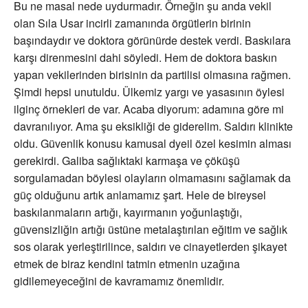
Bu ne masal nede uydurmadır. Örneğin şu anda vekil
olan Sıla Usar incirli zamanında örgütlerin birinin
başındaydır ve doktora görünürde destek verdi. Baskılara
karşı direnmesini dahi söyledi. Hem de doktora baskın
yapan vekilerinden birisinin da partilisi olmasına rağmen.
Şimdi hepsi unutuldu. Ülkemiz yargı ve yasasının öylesi
ilginç örnekleri de var. Acaba diyorum: adamına göre mi
davranılıyor. Ama şu eksikliği de giderelim. Saldırı klinikte
oldu. Güvenlik konusu kamusal dyeil özel kesimin alması
gerekirdi. Galiba sağlıktaki karmaşa ve çöküşü
sorgulamadan böylesi olayların olmamasını sağlamak da
güç olduğunu artık anlamamız şart. Hele de bireysel
baskılanmaların artığı, kayırmanın yoğunlaştığı,
güvensizliğin artığı üstüne metalaştırılan eğitim ve sağlık
sos olarak yerleştirilince, saldırı ve cinayetlerden şikayet
etmek de biraz kendini tatmin etmenin uzağına
gidilemeyeceğini de kavramamız önemlidir.