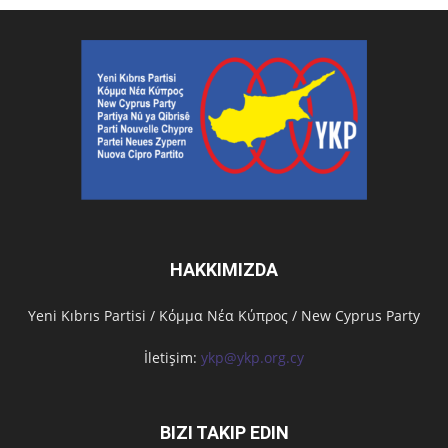
HAKKIMIZDA
Υeni Kıbrıs Partisi / Κόμμα Νέα Κύπρος / New Cyprus Party
İletişim:
ykp@ykp.org.cy
BIZI TAKIP EDIN