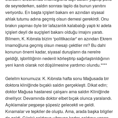
de seyrederken, saldırı sonrası taplo da bunun yanıtını
veriyordu. En başta içişleri bakanı en azından siyasal
ahlak tutumu adına geçmiş olsun demesi gerekirdi. Onu
brakın yapmaıı öyle bir lafazanlık kalabalığı yaptı ki adeta
içişleri deyil de suçişleri bakanı olduğu imajını yaratı.
Bilmem, K. Kıbrısta bizim “politikacılar” en azından Ekrem
imamoğluna geçmiş olsun mesajı çektiler mi? Bu dahi
konunun önemi kadar, siyasal duruşların da nerelre
geldiği, işbirliliğinin nedenli körleştirip sağırlaştırıldığının
yeni kanıtı olarak not düşülmesine yardımcı olundu.****
Gelelim konumuza: K. Kıbrısta hafta sonu Mağusada bir
doktora kliniğinde bıçaklı saldırı gerçekleşti. Dikat edin;
doktor Mağusa hastanesi çalışanı ama saldırı Kliniğinde
dneiliyor. Devamında doktor elbet bıçak olunca yaralandı.
Açıklamalar peşpeşe şüpesiz gelecekti ve geldi.
Kınamalar ve tepkiler de oluştu. Ama, arada başka bilgiler
de geldi. Çünkü saldırıya uğrayan kadar, saldırıyı yapan