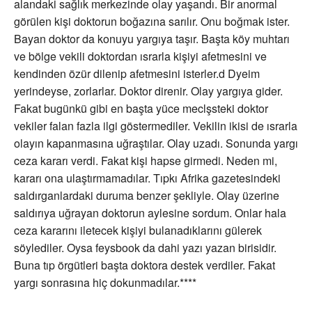
alandaki sağlık merkezinde olay yaşandı. Bir anormal
görülen kişi doktorun boğazına sarılır. Onu boğmak ister.
Bayan doktor da konuyu yargıya taşır. Başta köy muhtarı
ve bölge vekili doktordan ısrarla kişiyi afetmesini ve
kendinden özür dilenip afetmesini isterler.d Dyeim
yerindeyse, zorlarlar. Doktor direnir. Olay yargıya gider.
Fakat bugünkü gibi en başta yüce meclşsteki doktor
vekiler falan fazla ilgi göstermediler. Vekilin ikisi de ısrarla
olayın kapanmasına uğraştılar. Olay uzadı. Sonunda yargı
ceza kararı verdi. Fakat kişi hapse girmedi. Neden mi,
kararı ona ulaştırmamadılar. Tıpkı Afrika gazetesindeki
saldırganlardaki duruma benzer şekliyle. Olay üzerine
saldırıya uğrayan doktorun aylesine sordum. Onlar hala
ceza kararını iletecek kişiyi bulanadıklarını gülerek
söylediler. Oysa feysbook da dahi yazı yazan birisidir.
Buna tıp örgütleri başta doktora destek verdiler. Fakat
yargı sonrasına hiç dokunmadılar.****