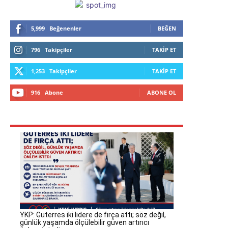
5,999
Beğenenler
BEĞEN
796
Takipçiler
TAKIP ET
1,253
Takipçiler
TAKIP ET
916
Abone
ABONE OL
YKP: Guterres iki lidere de fırça attı; söz değil,
günlük yaşamda ölçülebilir güven artırıcı