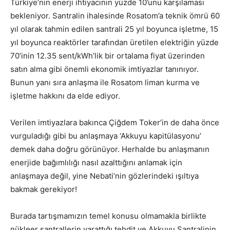
Türkiye’nin enerji ihtiyacının yüzde 10’unu karşılaması
bekleniyor. Santralin ihalesinde Rosatom’a teknik ömrü 60
yıl olarak tahmin edilen santrali 25 yıl boyunca işletme, 15
yıl boyunca reaktörler tarafından üretilen elektriğin yüzde
70’inin 12.35 sent/kWh’lik bir ortalama fiyat üzerinden
satın alma gibi önemli ekonomik imtiyazlar tanınıyor.
Bunun yanı sıra anlaşma ile Rosatom liman kurma ve
işletme hakkını da elde ediyor.
Verilen imtiyazlara bakınca Çiğdem Toker’in de daha önce
vurguladığı gibi bu anlaşmaya ‘Akkuyu kapitülasyonu’
demek daha doğru görünüyor. Herhalde bu anlaşmanın
enerjide bağımlılığı nasıl azalttığını anlamak için
anlaşmaya değil, yine Nebati’nin gözlerindeki ışıltıya
bakmak gerekiyor!
Burada tartışmamızın temel konusu olmamakla birlikte
nükleer santrallerin yarattığı tehdit ve Akkuyu Santralinin