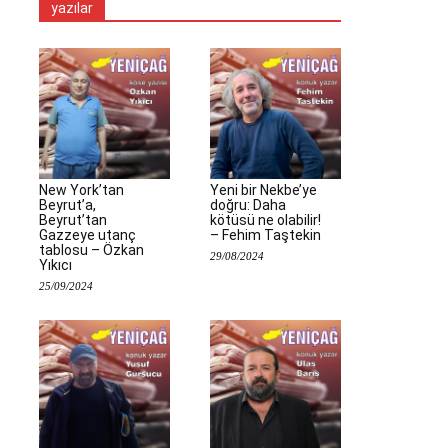
yazılar
New York’tan
Yeni bir Nekbe’ye
Beyrut’a,
doğru: Daha
Beyrut’tan
kötüsü ne olabilir!
Gazzeye utanç
– Fehim Taştekin
tablosu – Özkan
29/08/2024
Yıkıcı
25/09/2024