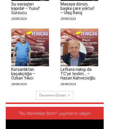
Su savaşları
Masaya dönün,
kapıda! – Yusuf
başka çare yoktur!
Gürsucu
– Ulaş Barış
29/08/2024
29/08/2024
Korsanlıktan
Lefkara nakışı da
kaçakçılığa –
TC’ye teslim… –
Özkan Yıkıcı
Hasan Kahvecioğlu
28/08/2024
28/08/2024
Devamını Göster
"Bu Memleket Bizim" yayınlarını izleyin