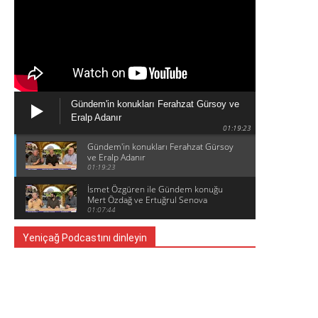
Gündem'in konukları Ferahzat Gürsoy ve
Eralp Adanır
01:19:23
Gündem'in konukları Ferahzat Gürsoy
ve Eralp Adanır
01:19:23
İsmet Özgüren ile Gündem konuğu
Mert Özdağ ve Ertuğrul Senova
01:07:44
Yeniçağ Podcastını dinleyin