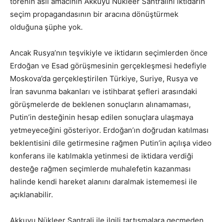
törenin asıl amacının Akkuyu Nükleer Santralini iktidarın
seçim propagandasının bir aracına dönüştürmek
olduğuna şüphe yok.
Ancak Rusya’nın teşvikiyle ve iktidarın seçimlerden önce
Erdoğan ve Esad görüşmesinin gerçekleşmesi hedefiyle
Moskova’da gerçekleştirilen Türkiye, Suriye, Rusya ve
İran savunma bakanları ve istihbarat şefleri arasındaki
görüşmelerde de beklenen sonuçların alınamaması,
Putin’in desteğinin hesap edilen sonuçlara ulaşmaya
yetmeyeceğini gösteriyor. Erdoğan’ın doğrudan katılması
beklentisini dile getirmesine rağmen Putin’in açılışa video
konferans ile katılmakla yetinmesi de iktidara verdiği
desteğe rağmen seçimlerde muhalefetin kazanması
halinde kendi hareket alanını daralmak istememesi ile
açıklanabilir.
Akkuyu Nükleer Santrali ile ilgili tartışmalara geçmeden