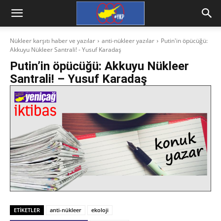
Nükleer karşıtı haber ve yazılar
anti-nükleer yazılar
Putin'in öpücüğü:
Akkuyu Nükleer Santrali! - Yusuf Karadaş
Putin’in öpücüğü: Akkuyu Nükleer
Santrali! – Yusuf Karadaş
ETIKETLER
anti-nükleer
ekoloji