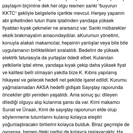
paylaşım biçimine dek her olgu resmen sanki “buyurun
KKTC” şekliyle belgelerle içerikte mevcut. Herşey yaparım
abi şirketinden tutun ihale iptalinden yandaşa yüksek
fiyatdan kıyak çekmeler ne ararsanız var. Sanki mübarekler
eksik brakmayalım amacındaydılar. aKurumun yönetimi,
konuyla alakalı makamcılar, hepsinin yanlışlar veya bile bile
uygulamanın birliktelikleri sıralatıldı. Bedelini de yüksek
elektrik faturasıyla da yurtaşlar ödedi elbet. Kulanılan
yetkilerle iptal etme, yandaşa kıyak çekip daha yüksek fiyat
ve kalitesi belli olmayan yakıtla bize K. Kıbrıs yapılanış
hikayesi ve gelecek hedefi net şekilde işaret edildi. Kurumu
yağmalamadan AKSA hedefli gidişatı Sayıştay raporunda
öncekiler gibi yeniden yaşatıldı. Ama sonuç şu: dileyen
dilediği olguyu alıp kulanma şansı da var. Kimi makamcı
Sunat ve Ünaalı, Kimi de sayıştay raporunun elde olup
söylenmeme tutumlarını kulanıp kolayca eleştiri
yoğunlaştıracakn birilerini kolayca bulduk. Biraz geçmişle de
oynansa, hemen öteki partiyi de kolayca raslayacaktır. Ha,