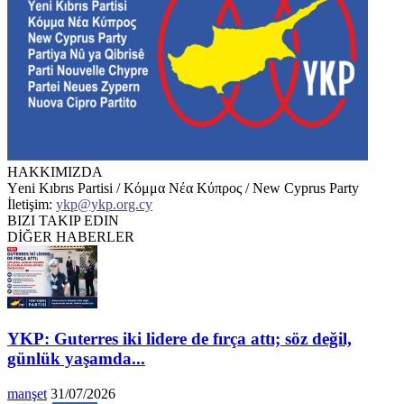
HAKKIMIZDA
Υeni Kıbrıs Partisi / Κόμμα Νέα Κύπρος / New Cyprus Party
İletişim:
ykp@ykp.org.cy
BIZI TAKIP EDIN
DİĞER HABERLER
YKP: Guterres iki lidere de fırça attı; söz değil,
günlük yaşamda...
manşet
31/07/2026