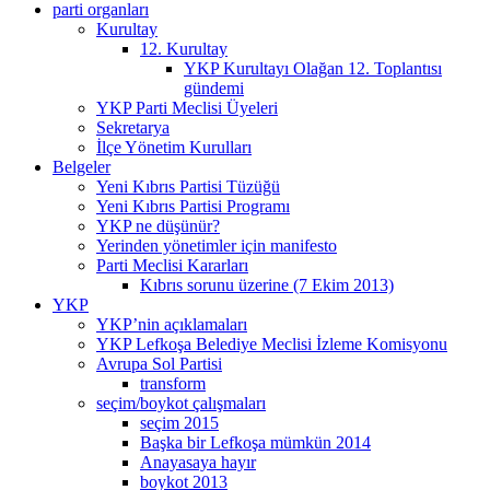
parti organları
Kurultay
12. Kurultay
YKP Kurultayı Olağan 12. Toplantısı
gündemi
YKP Parti Meclisi Üyeleri
Sekretarya
İlçe Yönetim Kurulları
Belgeler
Yeni Kıbrıs Partisi Tüzüğü
Yeni Kıbrıs Partisi Programı
YKP ne düşünür?
Yerinden yönetimler için manifesto
Parti Meclisi Kararları
Kıbrıs sorunu üzerine (7 Ekim 2013)
YKP
YKP’nin açıklamaları
YKP Lefkoşa Belediye Meclisi İzleme Komisyonu
Avrupa Sol Partisi
transform
seçim/boykot çalışmaları
seçim 2015
Başka bir Lefkoşa mümkün 2014
Anayasaya hayır
boykot 2013