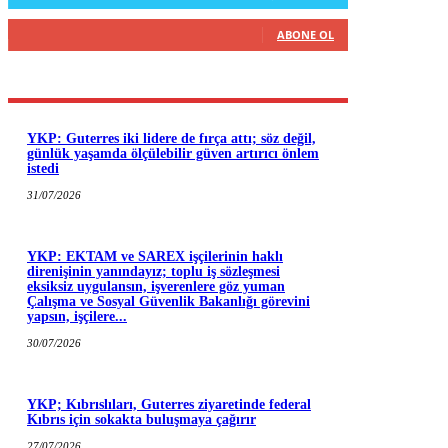
916
Abone
ABONE OL
YKP: Guterres iki lidere de fırça attı; söz değil,
günlük yaşamda ölçülebilir güven artırıcı önlem
istedi
31/07/2026
YKP: EKTAM ve SAREX işçilerinin haklı
direnişinin yanındayız; toplu iş sözleşmesi
eksiksiz uygulansın, işverenlere göz yuman
Çalışma ve Sosyal Güvenlik Bakanlığı görevini
yapsın, işçilere...
30/07/2026
YKP; Kıbrıslıları, Guterres ziyaretinde federal
Kıbrıs için sokakta buluşmaya çağırır
27/07/2026