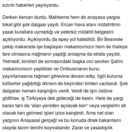
sızıntı haberleri yayılıyordu.
Derken kervan durdu. Mahkeme hem de anayasa yargısı
tokat gibi şok dalgası yaydı. Ercan hava alanı mütahitinin
yasal kurallara uymadığı ve yetersiz mütahit belgesini
açıklıyordu. Açıklıyordu da epey yol katedildi. Bir Besmele
çekip makamda işe başlayan makamcımızın hem de ihaleye
ters olmasına rrağmenn yaptığı anlaşma da etrafa yayıldı.
Yetmedi, kimileri de sonrasındaki başka cici sevilen Şahin
makamcımızın yaptıkları ve Ombusmanın bunu
yayınlamasına rağmen görevine devam edip, ilgili kuruma
küfüerler yağdırtığı dönem de beyinden birden canlandı. Şok
dalgaları hemen karşılığını verdi. Verdi de işin üstüne
gidilirse, iş Türkiyeye dek gideceği de kesin. Hele de yargı
kararı tam da “alan yeniden açılacak ken” veya vergielrin afı
olacak ken gelmesi işleri iyice karıştırdı. Ama net olan
yargının Anayasal gerçeği ve bu konuda direk bakanların
olayda tavırn tercihi koymalarıdır. Zarar ve yasadışılık