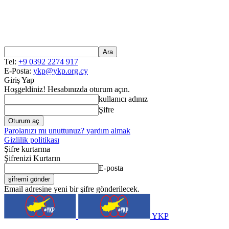
Tel:
+9 0392 2274 917
E-Posta:
ykp@ykp.org.cy
Giriş Yap
Hoşgeldiniz! Hesabınızda oturum açın.
kullanıcı adınız
Şifre
Parolanızı mı unuttunuz? yardım almak
Gizlilik politikası
Şifre kurtarma
Şifrenizi Kurtarın
E-posta
Email adresine yeni bir şifre gönderilecek.
YKP