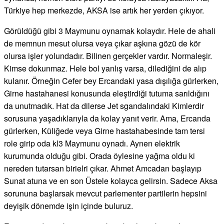
Türkiye hep merkezde, AKSA ise artık her yerden çıkıyor.
Görüldüğü gibi 3 Maymunu oynamak kolaydır. Hele de ahali
de memnun mesut olursa veya çıkar aşkına gözü de kör
olursa işler yolundadır. Bilinen gerçekler vardır. Normaleşir.
Kimse dokunmaz. Hele bol yanlış varsa, dilediğini de alıp
kulanır. Örneğin Cefer bey Ercandaki yasa dışılığa gürlerken,
Girne hastahanesi konusunda eleştirdiği tutuma sarıldığını
da unutmadık. Hat da dilerse Jet sgandalındaki Kimlerdir
sorusuna yaşadıklarıyla da kolay yanıt verir. Ama, Ercanda
gürlerken, Küliğede veya Girne hastahabesinde tam tersi
role girip oda kl3 Maymunu oynadı. Aynen elektrik
kurumunda olduğu gibi. Orada öylesine yağma oldu ki
nereden tutarsan birielri çıkar. Ahmet Amcadan başlayıp
Sunat atuna ve en son Üstele kolayca gelirsin. Sadece Aksa
sorununa başlarsak mevcut parlementer partilerin hepsini
deyişik dönemde işin içinde buluruz.