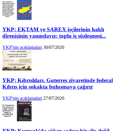
YKP: EKTAM ve SAREX işçilerinin haklı
direnişinin yanındayız; toplu iş sözleşmesi...
YKP'nin açıklamaları
30/07/2026
YKP; Kıbrıslıları, Guterres ziyaretinde federal
Kıbrıs için sokakta buluşmaya çağırır
YKP'nin açıklamaları
27/07/2026
YKP: Kumyalı’da çöken sadece bir silo değil,