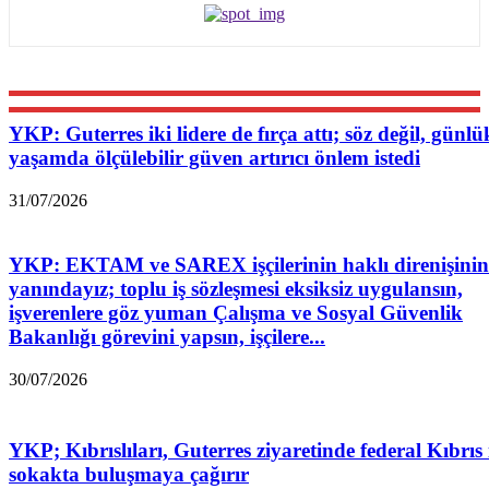
YKP: Guterres iki lidere de fırça attı; söz değil, günlü
yaşamda ölçülebilir güven artırıcı önlem istedi
31/07/2026
YKP: EKTAM ve SAREX işçilerinin haklı direnişinin
yanındayız; toplu iş sözleşmesi eksiksiz uygulansın,
işverenlere göz yuman Çalışma ve Sosyal Güvenlik
Bakanlığı görevini yapsın, işçilere...
30/07/2026
YKP; Kıbrıslıları, Guterres ziyaretinde federal Kıbrıs 
sokakta buluşmaya çağırır