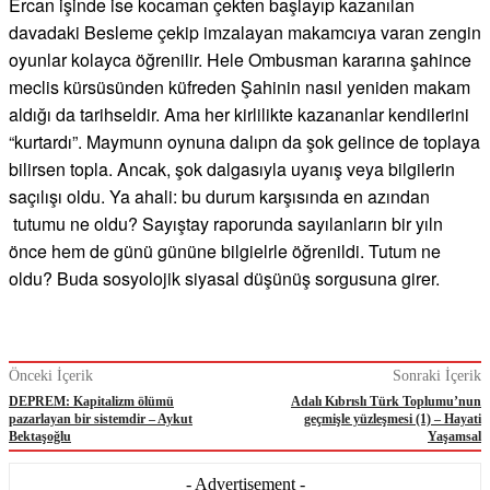
Ercan işinde ise kocaman çekten başlayıp kazanılan
davadaki Besleme çekip imzalayan makamcıya varan zengin
oyunlar kolayca öğrenilir. Hele Ombusman kararına şahince
meclis kürsüsünden küfreden Şahinin nasıl yeniden makam
aldığı da tarihseldir. Ama her kirlilikte kazananlar kendilerini
“kurtardı”. Maymunn oynuna dalıpn da şok gelince de toplaya
bilirsen topla. Ancak, şok dalgasıyla uyanış veya bilgilerin
saçılışı oldu. Ya ahali: bu durum karşısında en azından
tutumu ne oldu? Sayıştay raporunda sayılanların bir yıln
önce hem de günü gününe bilgielrle öğrenildi. Tutum ne
oldu? Buda sosyolojik siyasal düşünüş sorgusuna girer.
Önceki İçerik
Sonraki İçerik
DEPREM: Kapitalizm ölümü
Adalı Kıbrıslı Türk Toplumu’nun
pazarlayan bir sistemdir – Aykut
geçmişle yüzleşmesi (1) – Hayati
Bektaşoğlu
Yaşamsal
- Advertisement -