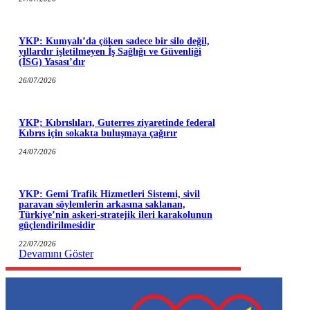
YKP: Kumyalı’da çöken sadece bir silo değil,
yıllardır işletilmeyen İş Sağlığı ve Güvenliği
(İSG) Yasası’dır
26/07/2026
YKP; Kıbrıslıları, Guterres ziyaretinde federal
Kıbrıs için sokakta buluşmaya çağırır
24/07/2026
YKP: Gemi Trafik Hizmetleri Sistemi, sivil
paravan söylemlerin arkasına saklanan,
Türkiye’nin askeri-stratejik ileri karakolunun
güçlendirilmesidir
22/07/2026
Devamını Göster