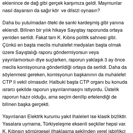
eklenince de dağ gibi gerçek karşımıza geldi. Maymunlar
nasıl dayansın da sağır kör ve dilsizi oynasın?
Daha bu yutulmadan öteki de sanki kardeşmiş gibi yanına
eklendi. Bilinen bir yılık hikaye Sayıştay raporunda ortaya
yeniden serildi. Fakat tam K. Kıbrıs politik sahnesi gibi.
Çünkü en başta meclis muhalefet medyaları başta olmak
üzere Sayıştalığı raporu göndermiyorsun veya
yayınlamıorsun diye suçlarken, raporun yaklaşık 3 ay önce
meclis komisyonuna gönderildiği ortaya da serildi. Daha da
söylenmesi gereken, komisyonun başkanının da muhalefet
CTP li vekil olmasıdır. Halbuki başta CTP organı bu konuda
ısrarcı şekilde raporun yayınlanmasıjnı istiyordu. Üstelik
raporun hazır olduğu, ama seçim denilip ertelendiği de
bilinen başka gerçekti.
Yayınlanan Elektrik kurumu yakıt ihaleleri ise klasik bizliktir.
Yasalara uymama, Türkiyeleşme eksenli seçkiler hepsi var.
K. Kıbrısın sömürgesel ilhaklaşma şeklinden yerel işbirlikçi