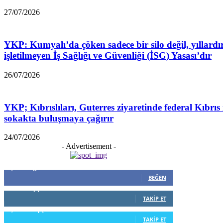
27/07/2026
YKP: Kumyalı’da çöken sadece bir silo değil, yıllardı
işletilmeyen İş Sağlığı ve Güvenliği (İSG) Yasası’dır
26/07/2026
YKP; Kıbrıslıları, Guterres ziyaretinde federal Kıbrıs 
sokakta buluşmaya çağırır
24/07/2026
- Advertisement -
5,999
Beğenenler
BEĞEN
796
Takipçiler
TAKIP ET
1,253
Takipçiler
TAKIP ET