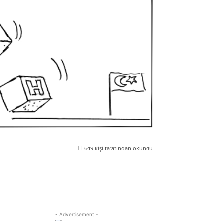
649
kişi tarafından okundu
Viber
Yazdır
Email
Telegram
- Advertisement -