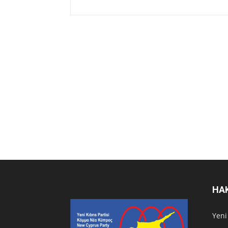
HA
Υeni