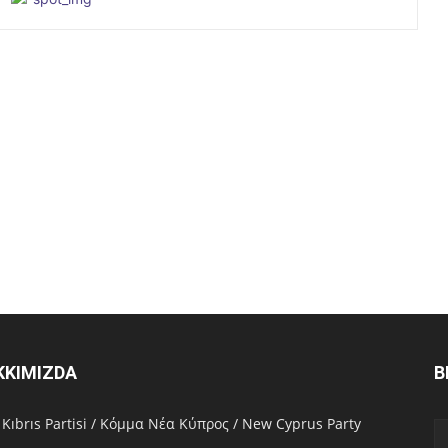
KKIMIZDA
B
 Kıbrıs Partisi / Κόμμα Νέα Κύπρος / New Cyprus Party