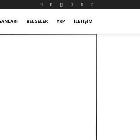
GANLARI
BELGELER
YKP
İLETIŞIM