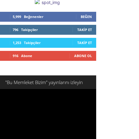
5,999
Beğenenler
BEĞEN
796
Takipçiler
TAKIP ET
1,253
Takipçiler
TAKIP ET
916
Abone
ABONE OL
"Bu Memleket Bizim" yayınlarını izleyin