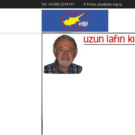
Tel:
+9 0392 2274 917
E-Posta:
ykp@ykp.org.cy
YKP