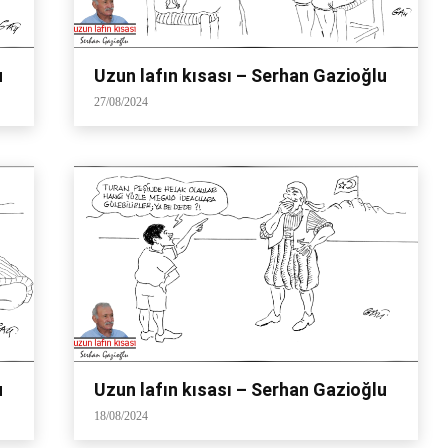
u
Uzun lafın kısası – Serhan Gazioğlu
27/08/2024
u
Uzun lafın kısası – Serhan Gazioğlu
18/08/2024