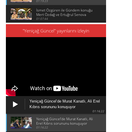
01:19:23
İsmet Özgüren ile Gündem konuğu
Mert Özdağ ve Ertuğrul Senova
01:07:44
"Yeniçağ Güncel" yayınlarını izleyin
Yeniçağ Güncel’de Murat Kanatlı, Ali Erel
Kıbrıs sorununu konuşuyor
01:16:22
Yeniçağ Güncel’de Murat Kanatlı, Ali
Erel Kıbrıs sorununu konuşuyor
01:16:22