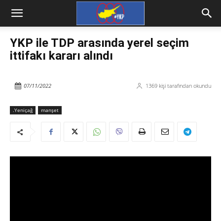
YKP ile TDP arasında yerel seçim
ittifakı kararı alındı
07/11/2022
1369
kişi tarafından okundu
.Yeniçağ
manşet