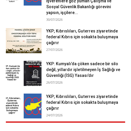
işverenlere göz yuman Çalışma ve
Sosyal Güvenlik Bakanlığı görevini
yapsın, işçilere...
30/07/2026
YKP; Kıbrıslıları, Guterres ziyaretinde
federal Kıbrıs için sokakta buluşmaya
çağırır
27/07/2026
YKP: Kumyalı’da çöken sadece bir silo
değil, yıllardır işletilmeyen İş Sağlığı ve
Güvenliği (İSG) Yasası’dır
26/07/2026
YKP; Kıbrıslıları, Guterres ziyaretinde
federal Kıbrıs için sokakta buluşmaya
çağırır
24/07/2026