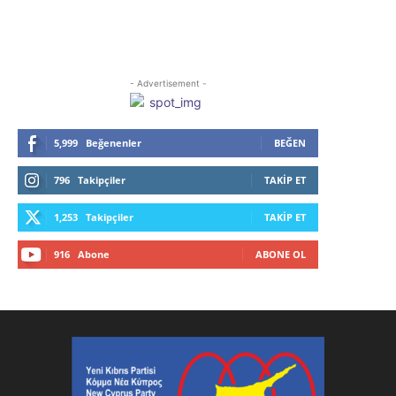
- Advertisement -
5,999
Beğenenler
BEĞEN
796
Takipçiler
TAKIP ET
1,253
Takipçiler
TAKIP ET
916
Abone
ABONE OL