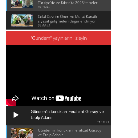
Türkiye'de ve Kıbrıs'ta 2025'te neler
olduğunu konuşuyor
01:16:46
Celal Devrim Önen ve Murat Kanatlı
siyasal gelişmeleri değerlendiriyor
01:05:49
"Gündem" yayınlarını izleyin
Gündem'in konukları Ferahzat Gürsoy ve
Eralp Adanır
01:19:23
Gündem'in konukları Ferahzat Gürsoy
ve Eralp Adanır