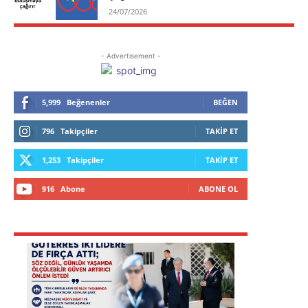
24/07/2026
- Advertisement -
5,999
Beğenenler
BEĞEN
796
Takipçiler
TAKIP ET
1,253
Takipçiler
TAKIP ET
916
Abone
ABONE OL