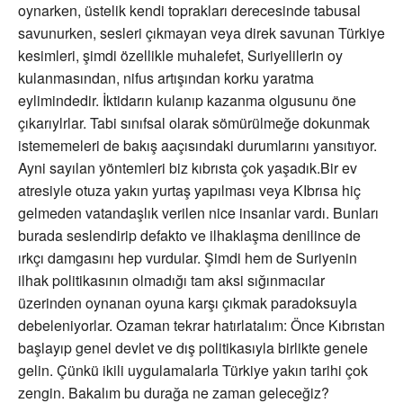
oynarken, üstelik kendi toprakları derecesinde tabusal
savunurken, sesleri çıkmayan veya direk savunan Türkiye
kesimleri, şimdi özellikle muhalefet, Suriyelilerin oy
kulanmasından, nifus artışından korku yaratma
eylimindedir. İktidarın kulanıp kazanma olgusunu öne
çıkarıylrlar. Tabi sınıfsal olarak sömürülmeğe dokunmak
istememeleri de bakış aaçısındaki durumlarını yansıtıyor.
Ayni sayılan yöntemleri biz kıbrısta çok yaşadık.Bir ev
atresiyle otuza yakın yurtaş yapılması veya KIbrısa hiç
gelmeden vatandaşlık verilen nice insanlar vardı. Bunları
burada seslendirip defakto ve ilhaklaşma denilince de
ırkçı damgasını hep vurdular. Şimdi hem de Suriyenin
ilhak politikasının olmadığı tam aksi sığınmacılar
üzerinden oynanan oyuna karşı çıkmak paradoksuyla
debeleniyorlar. Ozaman tekrar hatırlatalım: Önce Kıbrıstan
başlayıp genel devlet ve dış politikasıyla birlikte genele
gelin. Çünkü ikili uygulamalarla Türkiye yakın tarihi çok
zengin. Bakalım bu durağa ne zaman geleceğiz?