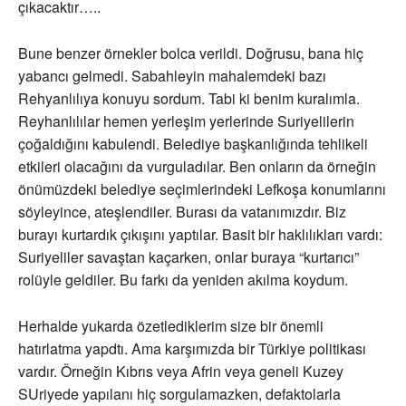
çıkacaktır…..
Bune benzer örnekler bolca verildi. Doğrusu, bana hiç
yabancı gelmedi. Sabahleyin mahalemdeki bazı
Rehyanlılıya konuyu sordum. Tabi ki benim kuralımla.
Reyhanlılılar hemen yerleşim yerlerinde Suriyelilerin
çoğaldığını kabulendi. Belediye başkanlığında tehlikeli
etkileri olacağını da vurguladılar. Ben onların da örneğin
önümüzdeki belediye seçimlerindeki Lefkoşa konumlarını
söyleyince, ateşlendiler. Burası da vatanımızdır. Biz
burayı kurtardık çıkışını yaptılar. Basit bir haklılıkları vardı:
Suriyeliler savaştan kaçarken, onlar buraya “kurtarıcı”
rolüyle geldiler. Bu farkı da yeniden akılma koydum.
Herhalde yukarda özetlediklerim size bir önemli
hatırlatma yapdtı. Ama karşımızda bir Türkiye politikası
vardır. Örneğin Kıbrıs veya Afrin veya geneli Kuzey
SUriyede yapılanı hiç sorgulamazken, defaktolarla