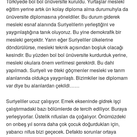
Türkiyede bol bol ünüversite kuruldu. Yurtaşlar mesleki
eğitim yerine artık ün kolay diploma alma durumuhyla da
ünüversite diplomasına yöneldiler. Bu durum giderek
mesleki esnaf alanında Suriyelilerin yerleştiğini ve
yaygınlaştığına tanık oluyoruz. Bu yine demokrafik bir
mesleki gerçektir. Yarın eğer Suriyeliler ülkelerine
döndürülürse, mesleki teknik açısından boşluk olacağı
kesindir. Bu yüzden bol bol ünüversite kurdurduk yerine,
mesleki okulara önem verilmesi gerekirdi. Bu dahi
yapılmadı. Suriyeli ve öteki göçmenler mesleki ve tarım
alanlarında oldukça yaygınlaştı. Bizimkiler ise diplomam
var diye bu alanlardan çekildi……
Suriyeliler ucuz çalışıyor. Emek ekseninde gidrek işçi
çalıştırmadaki bazı bölümlerde de tercih ediliyor. Buraya
yerleşiyorlar. Üstelik nifusları da çoğalıyor. Önümüzdeki
on onbeş yıl sonra daha çok çocuk doğurdukları için,
yabancı nifus bizi geçecek. Defakto sorunlar ortaya