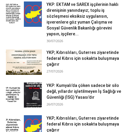
YKP: EKTAM ve SAREX işçilerinin haklı
direnişinin yanındayız; toplu iş
sözleşmesi eksiksiz uygulansın,
işverenlere göz yuman Çalışma ve
Sosyal Güvenlik Bakanlığı görevini
yapsın, işçilere...
30/07/2026
YKP; Kıbrıslıları, Guterres ziyaretinde
federal Kıbrıs için sokakta buluşmaya
çağırır
27/07/2026
YKP: Kumyalı’da çöken sadece bir silo
değil, yıllardır işletilmeyen İş Sağlığı ve
Güvenliği (İSG) Yasası’dır
26/07/2026
YKP; Kıbrıslıları, Guterres ziyaretinde
federal Kıbrıs için sokakta buluşmaya
çağırır