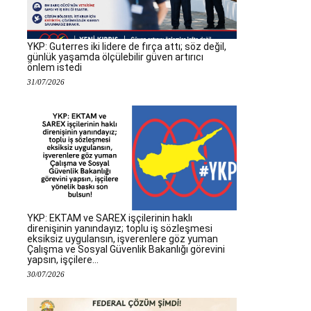
YKP: Guterres iki lidere de fırça attı; söz değil,
günlük yaşamda ölçülebilir güven artırıcı
önlem istedi
31/07/2026
YKP: EKTAM ve SAREX işçilerinin haklı
direnişinin yanındayız; toplu iş sözleşmesi
eksiksiz uygulansın, işverenlere göz yuman
Çalışma ve Sosyal Güvenlik Bakanlığı görevini
yapsın, işçilere...
30/07/2026