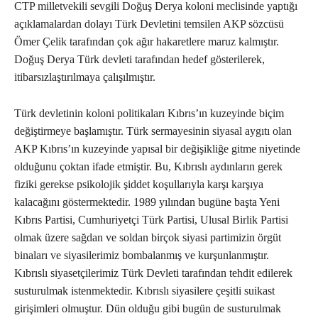
CTP milletvekili sevgili Doğuş Derya koloni meclisinde yaptığı
açıklamalardan dolayı Türk Devletini temsilen AKP sözcüsü
Ömer Çelik tarafından çok ağır hakaretlere maruz kalmıştır.
Doğuş Derya Türk devleti tarafından hedef gösterilerek,
itibarsızlaştırılmaya çalışılmıştır.
Türk devletinin koloni politikaları Kıbrıs’ın kuzeyinde biçim
değiştirmeye başlamıştır. Türk sermayesinin siyasal aygıtı olan
AKP Kıbrıs’ın kuzeyinde yapısal bir değişikliğe gitme niyetinde
olduğunu çoktan ifade etmiştir. Bu, Kıbrıslı aydınların gerek
fiziki gerekse psikolojik şiddet koşullarıyla karşı karşıya
kalacağını göstermektedir. 1989 yılından bugüne başta Yeni
Kıbrıs Partisi, Cumhuriyetçi Türk Partisi, Ulusal Birlik Partisi
olmak üzere sağdan ve soldan birçok siyasi partimizin örgüt
binaları ve siyasilerimiz bombalanmış ve kurşunlanmıştır.
Kıbrıslı siyasetçilerimiz Türk Devleti tarafından tehdit edilerek
susturulmak istenmektedir. Kıbrıslı siyasilere çeşitli suikast
girişimleri olmuştur. Dün olduğu gibi bugün de susturulmak