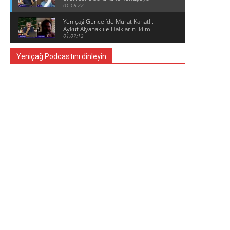
01:16:22
Yeniçağ Güncel’de Murat Kanatlı,
Aykut Alyanak ile Halkların İklim
Zirvesini konuşuyor
01:07:12
Yeniçağ Podcastını dinleyin