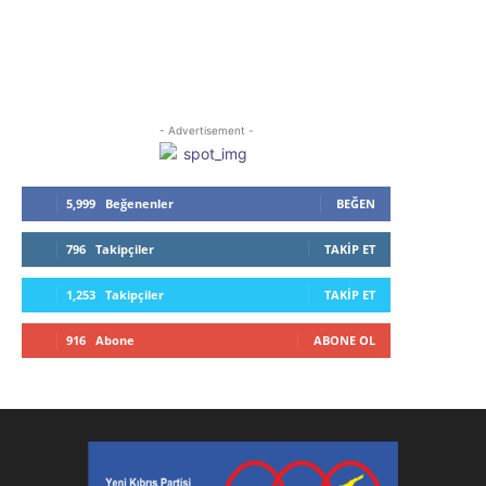
- Advertisement -
5,999
Beğenenler
BEĞEN
796
Takipçiler
TAKIP ET
1,253
Takipçiler
TAKIP ET
916
Abone
ABONE OL