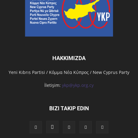
HAKKIMIZDA
Υeni Kıbrıs Partisi / Κόμμα Νέα Κύπρος / New Cyprus Party
İletişim:
ykp@ykp.org.cy
BIZI TAKIP EDIN