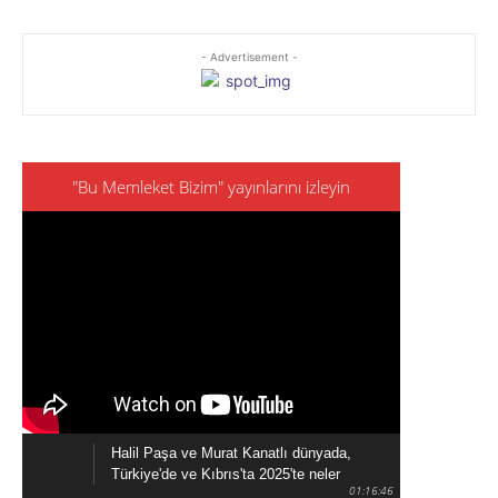
- Advertisement -
"Bu Memleket Bizim" yayınlarını izleyin
Halil Paşa ve Murat Kanatlı dünyada,
Türkiye'de ve Kıbrıs'ta 2025'te neler
01:16:46
olduğunu konuşuyor