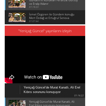
Gündem'in konukları Ferahzat Gürsoy
ve Eralp Adanır
01:19:23
İsmet Özgüren ile Gündem konuğu
Mert Özdağ ve Ertuğrul Senova
01:07:44
"Yeniçağ Güncel" yayınlarını izleyin
Yeniçağ Güncel’de Murat Kanatlı, Ali Erel
Kıbrıs sorununu konuşuyor
01:16:22
Yeniçağ Güncel’de Murat Kanatlı, Ali
Erel Kıbrıs sorununu konuşuyor