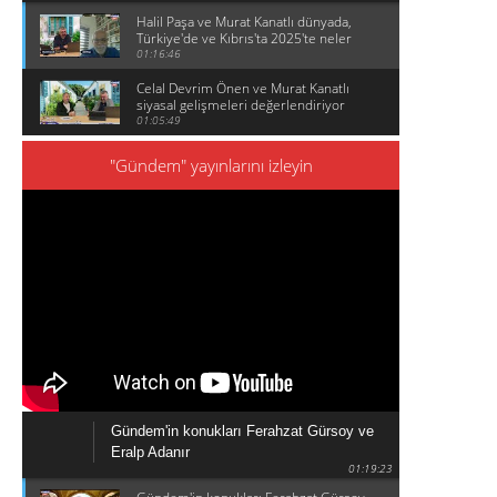
Halil Paşa ve Murat Kanatlı dünyada,
Türkiye'de ve Kıbrıs'ta 2025'te neler
olduğunu konuşuyor
01:16:46
Celal Devrim Önen ve Murat Kanatlı
siyasal gelişmeleri değerlendiriyor
01:05:49
"Gündem" yayınlarını izleyin
Gündem'in konukları Ferahzat Gürsoy ve
Eralp Adanır
01:19:23