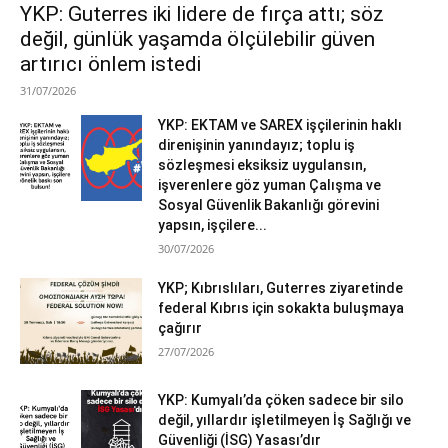
YKP: Guterres iki lidere de fırça attı; söz
değil, günlük yaşamda ölçülebilir güven
artırıcı önlem istedi
31/07/2026
YKP: EKTAM ve SAREX işçilerinin haklı
direnişinin yanındayız; toplu iş
sözleşmesi eksiksiz uygulansın,
işverenlere göz yuman Çalışma ve
Sosyal Güvenlik Bakanlığı görevini
yapsın, işçilere...
30/07/2026
YKP; Kıbrıslıları, Guterres ziyaretinde
federal Kıbrıs için sokakta buluşmaya
çağırır
27/07/2026
YKP: Kumyalı’da çöken sadece bir silo
değil, yıllardır işletilmeyen İş Sağlığı ve
Güvenliği (İSG) Yasası’dır