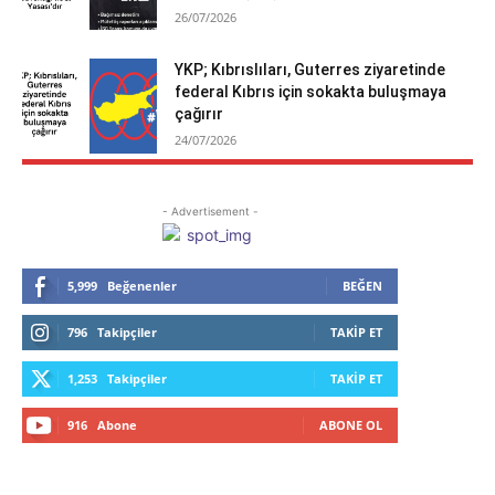
26/07/2026
YKP; Kıbrıslıları, Guterres ziyaretinde
federal Kıbrıs için sokakta buluşmaya
çağırır
24/07/2026
- Advertisement -
5,999
Beğenenler
BEĞEN
796
Takipçiler
TAKIP ET
1,253
Takipçiler
TAKIP ET
916
Abone
ABONE OL