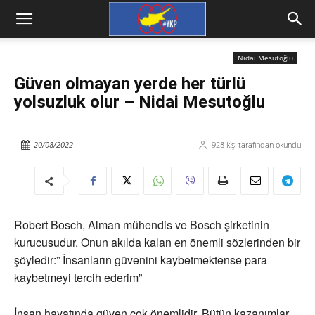
Nidai Mesutoğlu
Güven olmayan yerde her türlü
yolsuzluk olur – Nidai Mesutoğlu
20/08/2022
928
kişi tarafından okundu
Robert Bosch, Alman mühendis ve Bosch şirketinin
kurucusudur. Onun akılda kalan en önemli sözlerinden bir
şöyledir:” İnsanların güvenini kaybetmektense para
kaybetmeyi tercih ederim”
İnsan hayatında güven çok önemlidir. Bütün kazanımlar