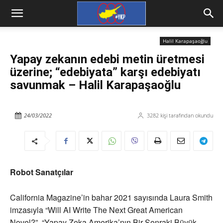
Halil Karapaşaoğlu
Yapay zekanın edebi metin üretmesi
üzerine; “edebiyata” karşı edebiyatı
savunmak – Halil Karapaşaoğlu
24/03/2022
3282
kişi tarafından okundu
Robot Sanatçılar
California Magazine’in bahar 2021 sayısında Laura Smith
imzasıyla “Will AI Write The Next Great American
Novel?”, “Yapay Zeka Amerika’nın Bir Sonraki Büyük