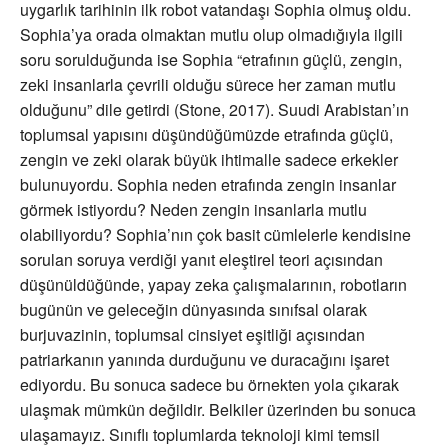
uygarlık tarihinin ilk robot vatandaşı Sophia olmuş oldu.
Sophia’ya orada olmaktan mutlu olup olmadığıyla ilgili
soru sorulduğunda ise Sophia “etrafının güçlü, zengin,
zeki insanlarla çevrili olduğu sürece her zaman mutlu
olduğunu” dile getirdi (Stone, 2017). Suudi Arabistan’ın
toplumsal yapısını düşündüğümüzde etrafında güçlü,
zengin ve zeki olarak büyük ihtimalle sadece erkekler
bulunuyordu. Sophia neden etrafında zengin insanlar
görmek istiyordu? Neden zengin insanlarla mutlu
olabiliyordu? Sophia’nın çok basit cümlelerle kendisine
sorulan soruya verdiği yanıt eleştirel teori açısından
düşünüldüğünde, yapay zeka çalışmalarının, robotların
bugünün ve geleceğin dünyasında sınıfsal olarak
burjuvazinin, toplumsal cinsiyet eşitliği açısından
patriarkanın yanında durduğunu ve duracağını işaret
ediyordu. Bu sonuca sadece bu örnekten yola çıkarak
ulaşmak mümkün değildir. Belkiler üzerinden bu sonuca
ulaşamayız. Sınıflı toplumlarda teknoloji kimi temsil