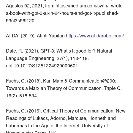
Ağustos 02, 2021, from https://medium.com/swlh/i-wrote-
a-book-with-gpt-3-ai-in-24-hours-and-got-it-published-
93cf3c96f120
AI-DA. (2019). Alıntı Yapılan
https://www.ai-darobot.com/
Dale, R. (2021). GPT-3: What’s it good for? Natural
Language Engineering, 27(1), 113-118.
doi:10.1017/S1351324920000601
Fuchs, C. (2018). Karl Marx & Communication@200:
Towards a Marxian Theory of Communication. Triple C.
16(2): 518-534.
Fuchs, C. (2016). Critical Theory of Communication: New
Readings of Lukacs, Adorno, Marcuse, Honneth and
habermas in the Age of the Internet. University of
Westminister Press. UK.