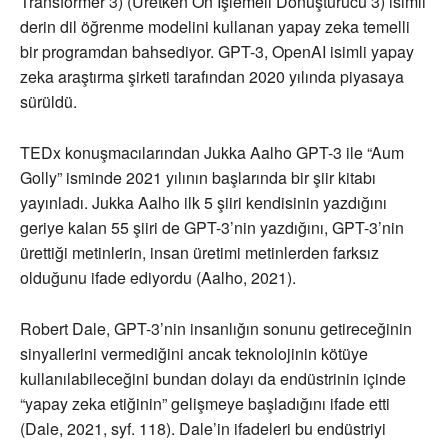
Transformer 3) (Üretken Ön İşlemeli Dönüştürücü 3) isimli
derin dil öğrenme modelini kullanan yapay zeka temelli
bir programdan bahsediyor. GPT-3, OpenAI isimli yapay
zeka araştırma şirketi tarafından 2020 yılında piyasaya
sürüldü.
TEDx konuşmacılarından Jukka Aalho GPT-3 ile “Aum
Golly” isminde 2021 yılının başlarında bir şiir kitabı
yayınladı. Jukka Aalho ilk 5 şiiri kendisinin yazdığını
geriye kalan 55 şiiri de GPT-3’nin yazdığını, GPT-3’nin
ürettiği metinlerin, insan üretimi metinlerden farksız
olduğunu ifade ediyordu (Aalho, 2021).
Robert Dale, GPT-3’nin insanlığın sonunu getireceğinin
sinyallerini vermediğini ancak teknolojinin kötüye
kullanılabileceğini bundan dolayı da endüstrinin içinde
“yapay zeka etiğinin” gelişmeye başladığını ifade etti
(Dale, 2021, syf. 118). Dale’in ifadeleri bu endüstriyi