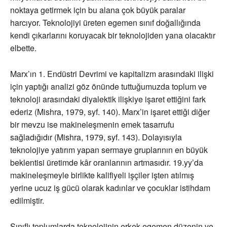
noktaya getirmek için bu alana çok büyük paralar
harcıyor. Teknolojiyi üreten egemen sınıf doğallığında
kendi çıkarlarını koruyacak bir teknolojiden yana olacaktır
elbette.
Marx’ın 1. Endüstri Devrimi ve kapitalizm arasındaki ilişki
için yaptığı analizi göz önünde tuttuğumuzda toplum ve
teknoloji arasındaki diyalektik ilişkiye işaret ettiğini fark
ederiz (Mishra, 1979, syf. 140). Marx’in işaret ettiği diğer
bir mevzu ise makineleşmenin emek tasarrufu
sağladığıdır (Mishra, 1979, syf. 143). Dolayısıyla
teknolojiye yatırım yapan sermaye gruplarının en büyük
beklentisi üretimde kâr oranlarının artmasıdır. 19.yy’da
makineleşmeyle birlikte kalifiyeli işçiler işten atılmış
yerine ucuz iş gücü olarak kadınlar ve çocuklar istihdam
edilmiştir.
Sınıflı toplumlarda teknolojinin erkek egemen düzenin ve