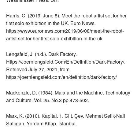
Harris, C. (2019, June 8). Meet the robot artist set for her
first solo exhibition in the UK. Euro News.
https://www.euronews.com/2019/06/08/meet-the-robot-
artist-set-for-her-first-solo-exhibition-in-the-uk
Lengsfeld, J. (n.d.). Dark Factory.
Https://Joernlengsfeld.Com/En/Definition/Dark-Factory/.
Retrieved July 27, 2021, from
https://joernlengsfeld.com/en/definition/dark-factory/
Mackenzie, D. (1984). Marx and the Machine. Technology
and Culture. Vol. 25. No.3 pp.473-502.
Marx, K. (2010). Kapital. 1. Cilt. Çev. Mehmet Selik-Nail
Satlıgan. Yordam Kitap. İstanbul.