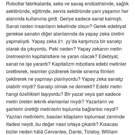
Robotlar fabrikalarda, seks ve savaş endüstrisinde, sağlık
sektöründe, eğitimde, servis sektöründe yani yaşamın her
alanında kullanıma girdi. Geriye sadece sanat kalmıştı.
Sanat neden insanların tekelinde olsun? Gerek edebiyat
gerekse sanatın diğer alanlarında da yapay zeka üretim
yapmalıydı. Yapay zeka 21. yy’da karşımıza bir sanatçı
olarak da çıkıyordu. Peki neden? Yapay zekanın metin
üretmesinin kapitalistlere ne yararı olacak? Edebiyat,
sanat ne işe yarardı? Kapitalizm robotlara edebi metinler
ürettirerek, resimler çizdirerek ilerde sinema filmleri
çektirerek ne yapmayı planlıyordu? Yapay zeka sanatçı
olabilir miydi? Sanatçı olmak ne demekti? Edebi metin
hangi özellikleri taşıyordu? Bir yazar veya şair sadece
metin üreten teknik elemanlar mıydı? Yazarların ve
şairlerin ürettiği metinlerin toplumla bağlantısı neydi?
Yazılan metinlerin, basılan kitapların toplumsal zeminde
ifadesi neydi, bu değer nasıl ortaya çıkardı? Kısacası
bizler neden hâlâ Cervantes, Dante, Tolstoy, William