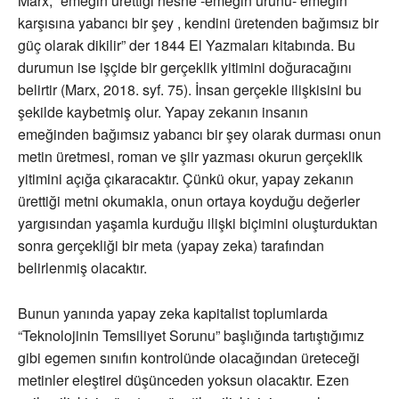
Marx, “emeğin ürettiği nesne -emeğin ürünü- emeğin
karşısına yabancı bir şey , kendini üretenden bağımsız bir
güç olarak dikilir” der 1844 El Yazmaları kitabında. Bu
durumun ise işçide bir gerçeklik yitimini doğuracağını
belirtir (Marx, 2018. syf. 75). İnsan gerçekle ilişkisini bu
şekilde kaybetmiş olur. Yapay zekanın insanın
emeğinden bağımsız yabancı bir şey olarak durması onun
metin üretmesi, roman ve şiir yazması okurun gerçeklik
yitimini açığa çıkaracaktır. Çünkü okur, yapay zekanın
ürettiği metni okumakla, onun ortaya koyduğu değerler
yargısından yaşamla kurduğu ilişki biçimini oluşturduktan
sonra gerçekliği bir meta (yapay zeka) tarafından
belirlenmiş olacaktır.
Bunun yanında yapay zeka kapitalist toplumlarda
“Teknolojinin Temsiliyet Sorunu” başlığında tartıştığımız
gibi egemen sınıfın kontrolünde olacağından üreteceği
metinler eleştirel düşünceden yoksun olacaktır. Ezen