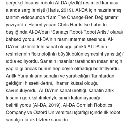
gerçekçi insansı robotu AI-DA çizdiği resimleri kamusal
alanda sergilemişti (Haris, 2019). AI-DA için hazırlanmış
tanıtım videosunda “I am The Change-Ben Değişimim”
yazıyordu. Haberi yapan Chris Harris ise haberin
başlığında AI-DA’dan “Sanatçı Robot-Robot Artist” olarak
bahsediyordu. AI-DA’nın resmi internet sitesinde, AI-
DA’nın çizimlerinin sanat olduğu çünkü AI-DA’nın
resimlerinin “teknolojinin büyük bütünleşmesini yansıttığı”
iddia ediliyordu. Sanatın insanlar tarafından insanlar için
yapıldığı ancak bunun hep böyle olmadığı belirtiliyordu.
Antik Yunanlıların sanatın ve yaratıcılığın Tanrılardan
geldiğini hissettiklerini, ilhamın kutsal olduğu
savunuluyordu. AI-DA’nın sanat ürettiği, sanatın artık
insanın gereksinimleriyle sınırlı kalamayacağı
belirtiliyordu (AI-DA, 2019). AI-DA Cornish Robotics
Company ve Oxford Üniversitesi işbirliği içinde ilk robot
sanatçı olarak bizlere sunuldu.