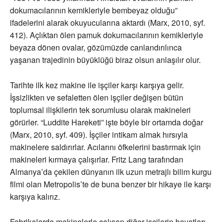
dokumacılarının kemikleriyle bembeyaz olduğu”
ifadelerini alarak okuyucularına aktardı (Marx, 2010, syf.
412). Açlıktan ölen pamuk dokumacılarının kemikleriyle
beyaza dönen ovalar, gözümüzde canlandırılınca
yaşanan trajedinin büyüklüğü biraz olsun anlaşılır olur.
Tarihte ilk kez makine ile işçiler karşı karşıya gelir.
İşsizlikten ve sefaletten ölen işçiler değişen bütün
toplumsal ilişkilerin tek sorumlusu olarak makineleri
görürler. “Luddite Hareketi” işte böyle bir ortamda doğar
(Marx, 2010, syf. 409). İşçiler intikam almak hırsıyla
makinelere saldırırlar. Acılarını öfkelerini bastırmak için
makineleri kırmaya çalışırlar. Fritz Lang tarafından
Almanya’da çekilen dünyanın ilk uzun metrajlı bilim kurgu
filmi olan Metropolis’te de buna benzer bir hikaye ile karşı
karşıya kalırız.
Fabrikalarda makinelerle çalışan diğer işçilerin hayatları