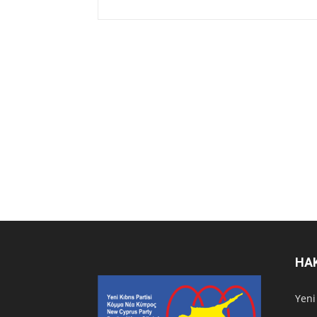
HA
Υeni