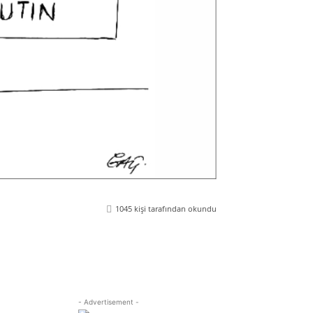
1045
kişi tarafından okundu
Viber
Yazdır
Email
Telegram
- Advertisement -