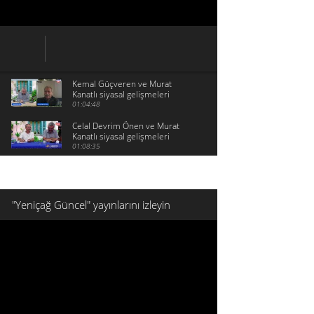
Kemal Güçveren ve Murat
Kanatlı siyasal gelişmeleri
konuşuyor
01:04:48
Celal Devrim Önen ve Murat
Kanatlı siyasal gelişmeleri
konuşuyor
01:08:35
"Yeniçağ Güncel" yayınlarını izleyin