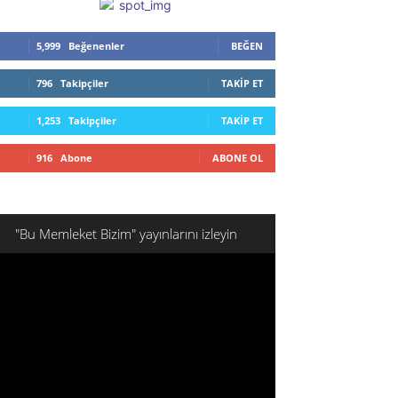
5,999
Beğenenler
BEĞEN
796
Takipçiler
TAKIP ET
1,253
Takipçiler
TAKIP ET
916
Abone
ABONE OL
"Bu Memleket Bizim" yayınlarını izleyin