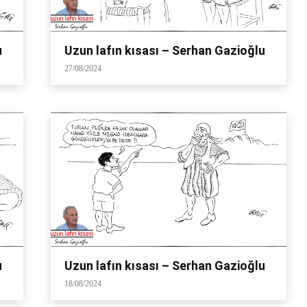
u
Uzun lafın kısası – Serhan Gazioğlu
27/08/2024
u
Uzun lafın kısası – Serhan Gazioğlu
18/08/2024