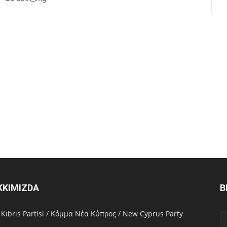
KKIMIZDA
B
 Kıbrıs Partisi / Κόμμα Νέα Κύπρος / New Cyprus Party