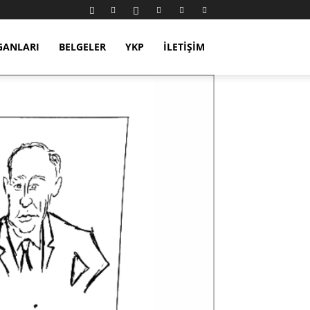
GANLARI
BELGELER
YKP
İLETIŞIM