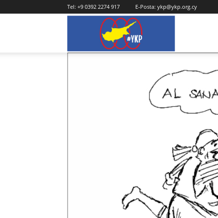
Tel:
+9 0392 2274 917
E-Posta:
ykp@ykp.org.cy
YKP