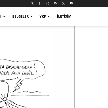
I
BELGELER
YKP
İLETIŞIM