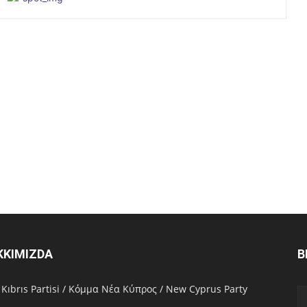
KKIMIZDA
B
 Kıbrıs Partisi / Κόμμα Νέα Κύπρος / New Cyprus Party