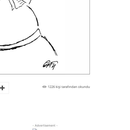
1226
kişi tarafından okundu
- Advertisement -