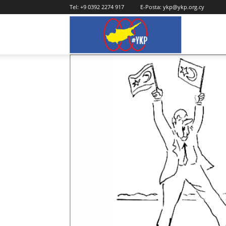
Tel:
+9 0392 2274 917
E-Posta:
ykp@ykp.org.cy
YKP