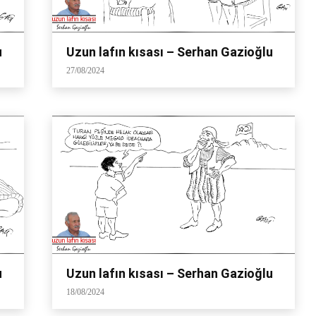
u
Uzun lafın kısası – Serhan Gazioğlu
27/08/2024
u
Uzun lafın kısası – Serhan Gazioğlu
18/08/2024