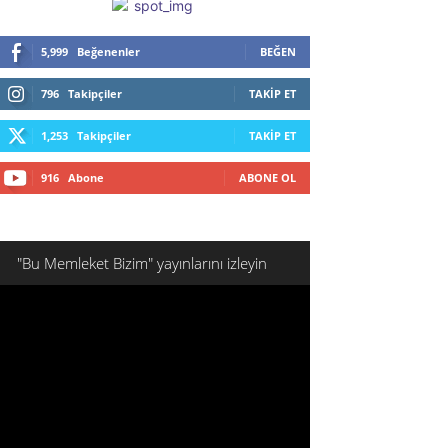
5,999
Beğenenler
BEĞEN
796
Takipçiler
TAKIP ET
1,253
Takipçiler
TAKIP ET
916
Abone
ABONE OL
"Bu Memleket Bizim" yayınlarını izleyin