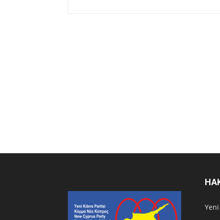
HA
Υeni