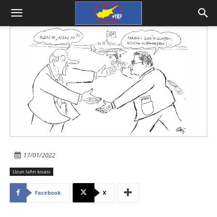
17/01/2022
Uzun lafın kısası
Facebook
X