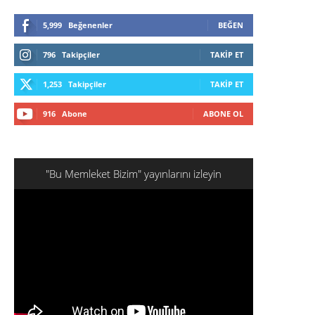
5,999
Beğenenler
BEĞEN
796
Takipçiler
TAKIP ET
1,253
Takipçiler
TAKIP ET
916
Abone
ABONE OL
"Bu Memleket Bizim" yayınlarını izleyin