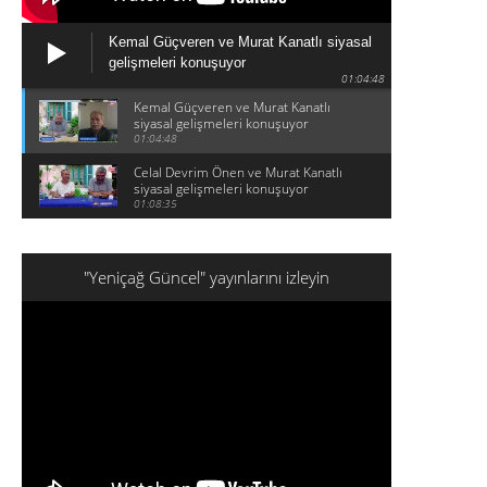
Kemal Güçveren ve Murat Kanatlı siyasal
gelişmeleri konuşuyor
01:04:48
Kemal Güçveren ve Murat Kanatlı
siyasal gelişmeleri konuşuyor
01:04:48
Celal Devrim Önen ve Murat Kanatlı
siyasal gelişmeleri konuşuyor
01:08:35
"Yeniçağ Güncel" yayınlarını izleyin