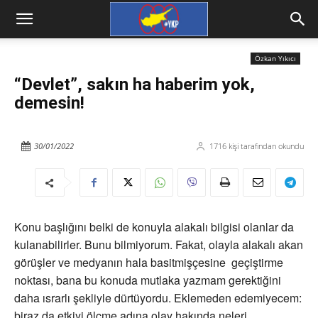
Özkan Yıkıcı
“Devlet”, sakın ha haberim yok,
demesin!
30/01/2022
1716
kişi tarafından okundu
Konu başlığını belki de konuyla alakalı bilgisi olanlar da
kulanabilirler. Bunu bilmiyorum. Fakat, olayla alakalı akan
görüşler ve medyanın hala basitmişçesine geçiştirme
noktası, bana bu konuda mutlaka yazmam gerektiğini
daha ısrarlı şekliyle dürtüyordu. Eklemeden edemiyecem:
biraz da etkiyi ölçme adına olay hakında neleri