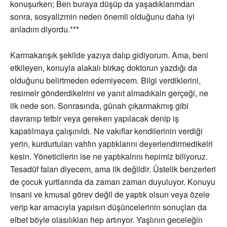
konuşurken; Ben buraya düşüp da yaşadıklarımdan
sonra, sosyalizmin neden önemli olduğunu daha iyi
anladım diyordu.***
Karmakarışık şekilde yazıya dalıp gidiyorum. Ama, beni
etkileyen, konuyla alakalı birkaç doktorun yazdığı da
olduğunu belirtmeden edemiyecem. Bilgi verdiklerini,
resimelr gönderdikelrini ve yanıt almadıkalrı gerçeği, ne
ilk nede son. Sonrasında, günah çıkarmakmış gibi
davranıp tetbir veya gereken yapılacak denip iş
kapatılmaya çalışınıldı. Ne vakıflar kendilerinin verdiği
yerin, kurdurtulan vahfın yaptıklarını deyerlendirmedikelri
kesin. Yöneticilerin ise ne yaptıkalrını hepimiz biliyoruz.
Tesadüf falan diyecem, ama ilk değildir. Üstelik benzerleri
de çocuk yurtlarında da zaman zaman duyuluyor. Konuyu
insani ve kmusal görev değil de yaptık olsun veya özele
verip kar amacıyla yapılsın düşüncelerinin sonuçları da
elbet böyle olasılıkları hep artırıyor. Yaşlının geceleğin