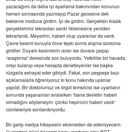
yazacağımı da daha iyi ayarlama bakımından konunun
hemen sonrasında yazmayıp Pazar gecesine dek
bekleme moduna girdim. İyi de girdim. Gerçekten klasik
gerçeklerimiz tekrardan sanki ilklercesine yeniden
tekrarlandı. Meyerlim, haberi olup uyaranlar da vardı.
Çevre kesimi konuyla önce tepki sonra alışma sürecine
girdiler. Duyarlı kesimlerin ısrarı ise duvara çarpıp
“araştırma” deresinde son buluyordu. Yetkililer bir havada,
orayı kulanıp veya hesapta denetleyenler ise başka
rüzgarla sehayat eder gibiydi. Fakat, son peşpeşe bazı
açıklamalarla öğreniyoruz ki konu hakında uyarılar
yapıldı. Bir doktorumuz ve örgüt temsilcisi ise uyarıların
sonunda yaşananları sıralarken “bana devletin haberi
olmadığını söylemeyin: çünkü hepinizin haberi vardı”
cümleleriyle sonlandırıyordu.
Bir garip medya hikayesini eklemeden de edemiyecem:
Cumartesi günü hesapta kamu medyası olan BRT