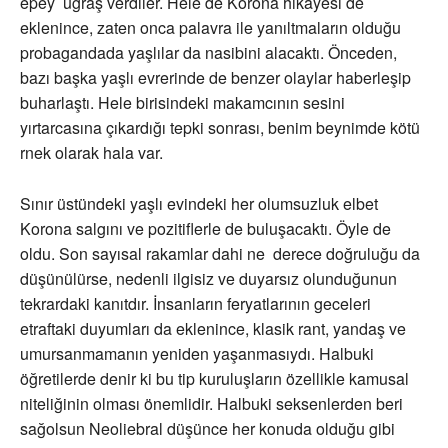
epey uğraş verdiler. Hele de Korona hikayesi de
eklenince, zaten onca palavra ile yanıltmaların olduğu
probagandada yaşlılar da nasibini alacaktı. Önceden,
bazı başka yaşlı evrerinde de benzer olaylar haberleşip
buharlaştı. Hele birisindeki makamcının sesini
yırtarcasına çıkardığı tepki sonrası, benim beynimde kötü
rnek olarak hala var.
Sınır üstündeki yaşlı evindeki her olumsuzluk elbet
Korona salgını ve pozitiflerle de buluşacaktı. Öyle de
oldu. Son sayısal rakamlar dahi ne derece doğruluğu da
düşünülürse, nedenli ilgisiz ve duyarsız olunduğunun
tekrardaki kanıtdır. İnsanların feryatlarının geceleri
etraftaki duyumları da eklenince, klasik rant, yandaş ve
umursanmamanın yeniden yaşanmasıydı. Halbuki
öğretilerde denir ki bu tip kuruluşların özellikle kamusal
niteliğinin olması önemlidir. Halbuki seksenlerden beri
sağolsun Neoliebral düşünce her konuda olduğu gibi