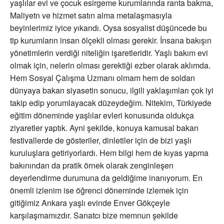
yaşlılar evi ve çocuk esirgeme kurumlarında ranta bakma,
Maliyetn ve hizmet satın alma metalaşmasıyla
beyinlerimiz iyice yıkandı. Oysa sosyalist düşüncede bu
tip kurumların insan ölçekli olması gerekir. İnsana bakışın
yönetimlerin verdiği niteliğin işaretleridir. Yaşlı bakım evi
olmak için, nelerin olması gerektiği ezber olarak aklımda.
Hem Sosyal Çalışma Uzmanı olmam hem de soldan
dünyaya bakan siyasetin sonucu, ilgili yaklaşımları çok iyi
takip edip yorumlayacak düzeydeğim. Nitekim, Türkiyede
eğitim döneminde yaşlılar evleri konusunda oldukça
ziyaretler yaptık. Ayni şekilde, konuya kamusal bakan
festivallerde de gösteriler, dinletiler için de bizi yaşlı
kuruluşlara getiriyorlardı. Hem bilgi hem de kıyas yapma
bakınından da pratik örnek olarak zenginleşen
deyerlendirme durumuna da geldiğime inanıyorum. En
önemli izlenim ise öğrenci döneminde izlemek için
gitiğimiz Ankara yaşlı evinde Enver Gökçeyle
karşılaşmamızdır. Sanatcı bize memnun şekilde