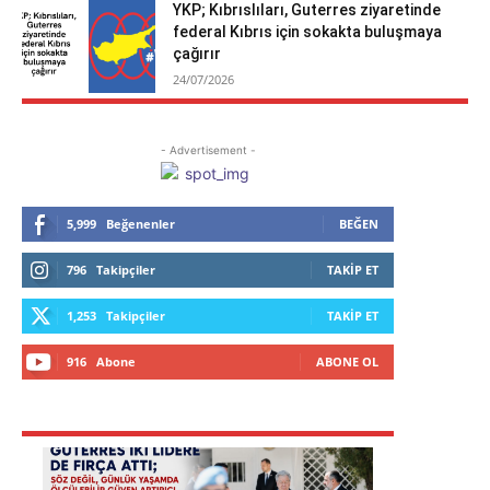
YKP; Kıbrıslıları, Guterres ziyaretinde
federal Kıbrıs için sokakta buluşmaya
çağırır
24/07/2026
- Advertisement -
5,999
Beğenenler
BEĞEN
796
Takipçiler
TAKIP ET
1,253
Takipçiler
TAKIP ET
916
Abone
ABONE OL