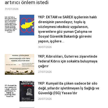
artırıcı önlem istedi
31/07/2026
YKP: EKTAM ve SAREX işçilerinin haklı
direnişinin yanındayız; toplu iş
sözleşmesi eksiksiz uygulansın,
işverenlere göz yuman Çalışma ve
Sosyal Güvenlik Bakanlığı görevini
yapsın, işçilere...
30/07/2026
YKP; Kıbrıslıları, Guterres ziyaretinde
federal Kıbrıs için sokakta buluşmaya
çağırır
27/07/2026
YKP: Kumyalı’da çöken sadece bir silo
değil, yıllardır işletilmeyen İş Sağlığı ve
Güvenliği (İSG) Yasası’dır
26/07/2026