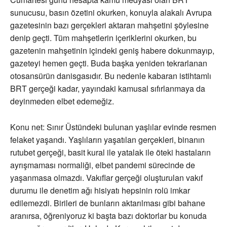
sunucusu, basın özetini okurken, konuyla alakalı Avrupa
gazetesinin bazı gerçekleri aktaran mahşetini şöylesine
denip geçti. Tüm mahşetlerin içeriklerini okurken, bu
gazetenin mahşetinin içindeki geniş habere dokunmayıp,
gazeteyi hemen geçti. Buda başka yeniden tekrarlanan
otosansürün danisgasıdır. Bu nedenle kabaran istihtamlı
BRT gerçeği kadar, yayındaki kamusal sıfırlanmaya da
deyinmeden elbet edemeğiz.
Konu net: Sınır Üstündeki bulunan yaşlılar evinde resmen
felaket yaşandı. Yaşlıların yaşatılan gerçekleri, binanın
rutubet gerçeği, basit kural ile yatalak ile öteki hastaların
ayrışmaması normaliği, elbet pandemi sürecinde de
yaşanmasa olmazdı. Vakıflar gerçeği oluşturulan vakıf
durumu ile denetim ağı hisiyatı hepsinin rolü imkar
edilemezdi. Birileri de bunların aktarılması gibi bahane
aranırsa, öğreniyoruz ki başta bazı doktorlar bu konuda