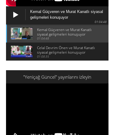
Kemal Güçveren ve Murat Kanatlı siyasal
gelişmeleri konuşuyor
01:04:48
Kemal Güçveren ve Murat Kanatlı
siyasal gelişmeleri konuşuyor
01:04:48
Celal Devrim Önen ve Murat Kanatlı
siyasal gelişmeleri konuşuyor
01:08:35
"Yeniçağ Güncel" yayınlarını izleyin