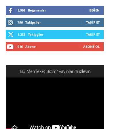
5,999
Beğenenler
BEĞEN
796
Takipçiler
TAKIP ET
1,253
Takipçiler
TAKIP ET
916
Abone
ABONE OL
"Bu Memleket Bizim" yayınlarını izleyin