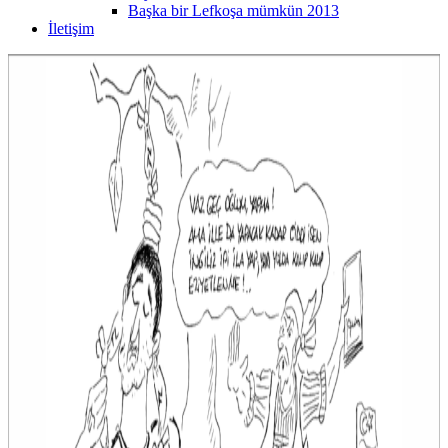
Başka bir Lefkoşa mümkün 2013
İletişim