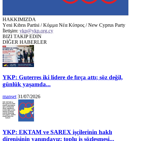
HAKKIMIZDA
Υeni Kıbrıs Partisi / Κόμμα Νέα Κύπρος / New Cyprus Party
İletişim:
ykp@ykp.org.cy
BIZI TAKIP EDIN
DİĞER HABERLER
YKP: Guterres iki lidere de fırça attı; söz değil,
günlük yaşamda...
manşet
31/07/2026
YKP: EKTAM ve SAREX işçilerinin haklı
direnişinin yanındayız; toplu iş sözleşmesi...