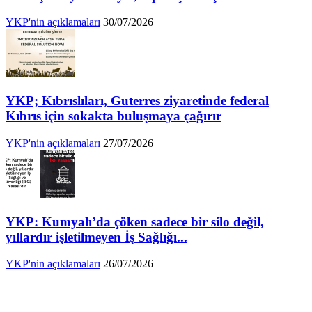
YKP'nin açıklamaları
30/07/2026
YKP; Kıbrıslıları, Guterres ziyaretinde federal
Kıbrıs için sokakta buluşmaya çağırır
YKP'nin açıklamaları
27/07/2026
YKP: Kumyalı’da çöken sadece bir silo değil,
yıllardır işletilmeyen İş Sağlığı...
YKP'nin açıklamaları
26/07/2026