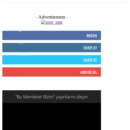
- Advertisement -
5,999
Beğenenler
BEĞEN
796
Takipçiler
TAKIP ET
1,253
Takipçiler
TAKIP ET
916
Abone
ABONE OL
"Bu Memleket Bizim" yayınlarını izleyin