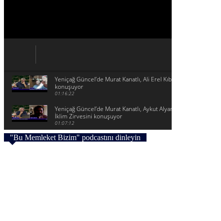
Yeniçağ Güncel’de Murat Kanatlı, Ali Erel Kıbrıs sorununu
konuşuyor
01:16:22
Yeniçağ Güncel’de Murat Kanatlı, Aykut Alyanak ile Halkların
İklim Zirvesini konuşuyor
01:07:12
"Bu Memleket Bizim" podcastını dinleyin