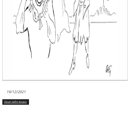
19/12/2021
Uzun lafın kısası
Facebook
X
WhatsApp
Viber