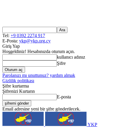
Tel:
+9 0392 2274 917
E-Posta:
ykp@ykp.org.cy
Giriş Yap
Hoşgeldiniz! Hesabınızda oturum açın.
kullanıcı adınız
Şifre
Parolanızı mı unuttunuz? yardım almak
Gizlilik politikası
Şifre kurtarma
Şifrenizi Kurtarın
E-posta
Email adresine yeni bir şifre gönderilecek.
YKP