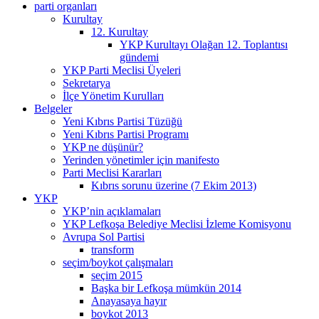
parti organları
Kurultay
12. Kurultay
YKP Kurultayı Olağan 12. Toplantısı
gündemi
YKP Parti Meclisi Üyeleri
Sekretarya
İlçe Yönetim Kurulları
Belgeler
Yeni Kıbrıs Partisi Tüzüğü
Yeni Kıbrıs Partisi Programı
YKP ne düşünür?
Yerinden yönetimler için manifesto
Parti Meclisi Kararları
Kıbrıs sorunu üzerine (7 Ekim 2013)
YKP
YKP’nin açıklamaları
YKP Lefkoşa Belediye Meclisi İzleme Komisyonu
Avrupa Sol Partisi
transform
seçim/boykot çalışmaları
seçim 2015
Başka bir Lefkoşa mümkün 2014
Anayasaya hayır
boykot 2013