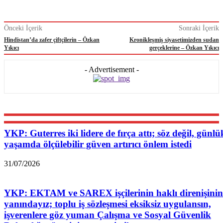
Önceki İçerik
Sonraki İçerik
Hindistan’da zafer çiftçilerin – Özkan
Kronikleşmiş siyasetimizden sudan
Yıkıcı
gerçeklerine – Özkan Yıkıcı
- Advertisement -
YKP: Guterres iki lidere de fırça attı; söz değil, günlü
yaşamda ölçülebilir güven artırıcı önlem istedi
31/07/2026
YKP: EKTAM ve SAREX işçilerinin haklı direnişinin
yanındayız; toplu iş sözleşmesi eksiksiz uygulansın,
işverenlere göz yuman Çalışma ve Sosyal Güvenlik