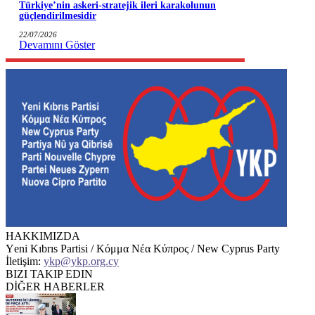
Türkiye’nin askeri-stratejik ileri karakolunun
güçlendirilmesidir
22/07/2026
Devamını Göster
HAKKIMIZDA
Υeni Kıbrıs Partisi / Κόμμα Νέα Κύπρος / New Cyprus Party
İletişim:
ykp@ykp.org.cy
BIZI TAKIP EDIN
DİĞER HABERLER