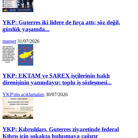
YKP: Guterres iki lidere de fırça attı; söz değil,
günlük yaşamda...
manşet
31/07/2026
YKP: EKTAM ve SAREX işçilerinin haklı
direnişinin yanındayız; toplu iş sözleşmesi...
YKP'nin açıklamaları
30/07/2026
YKP; Kıbrıslıları, Guterres ziyaretinde federal
Kıbrıs için sokakta buluşmaya çağırır