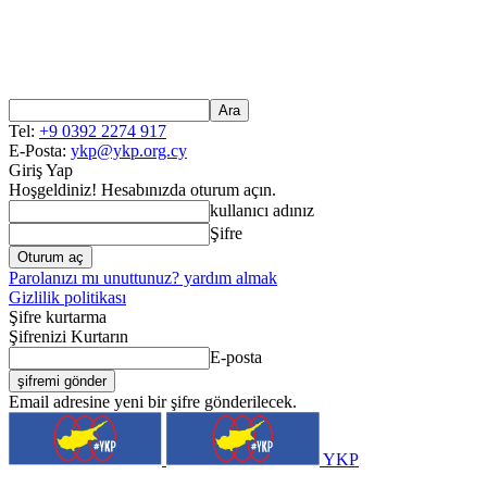
Tel:
+9 0392 2274 917
E-Posta:
ykp@ykp.org.cy
Giriş Yap
Hoşgeldiniz! Hesabınızda oturum açın.
kullanıcı adınız
Şifre
Parolanızı mı unuttunuz? yardım almak
Gizlilik politikası
Şifre kurtarma
Şifrenizi Kurtarın
E-posta
Email adresine yeni bir şifre gönderilecek.
YKP