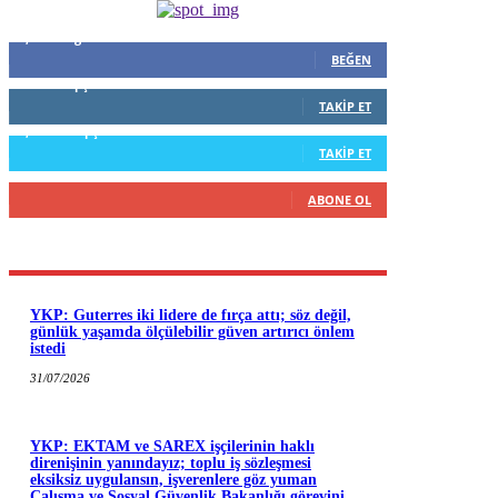
5,999
Beğenenler
BEĞEN
796
Takipçiler
TAKIP ET
1,253
Takipçiler
TAKIP ET
916
Abone
ABONE OL
YKP: Guterres iki lidere de fırça attı; söz değil,
günlük yaşamda ölçülebilir güven artırıcı önlem
istedi
31/07/2026
YKP: EKTAM ve SAREX işçilerinin haklı
direnişinin yanındayız; toplu iş sözleşmesi
eksiksiz uygulansın, işverenlere göz yuman
Çalışma ve Sosyal Güvenlik Bakanlığı görevini