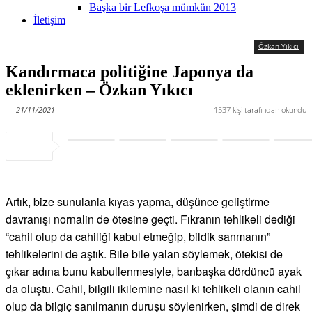
Başka bir Lefkoşa mümkün 2013
İletişim
Özkan Yıkıcı
Kandırmaca politiğine Japonya da
eklenirken – Özkan Yıkıcı
21/11/2021
1537
kişi tarafından okundu
Artık, bize sunulanla kıyas yapma, düşünce geliştirme
davranışı nornalin de ötesine geçti. Fıkranın tehlikeli dediği
“cahil olup da cahiliği kabul etmeğip, bildik sanmanın”
tehlikelerini de aştık. Bile bile yalan söylemek, ötekisi de
çıkar adına bunu kabullenmesiyle, banbaşka dördüncü ayak
da oluştu. Cahil, bilgili ikilemine nasıl ki tehlikeli olanın cahil
olup da bilgiç sanılmanın duruşu söylenirken, şimdi de direk