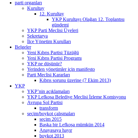
parti organları
Kurultay
12. Kurultay
YKP Kurultayı Olağan 12. Toplantısı
gündemi
YKP Parti Meclisi Üyeleri
Sekretarya
İlçe Yönetim Kurulları
Belgeler
Yeni Kıbrıs Partisi Tüzüğü
Yeni Kıbrıs Partisi Programı
YKP ne düşünür?
Yerinden yönetimler için manifesto
Parti Meclisi Kararları
Kıbrıs sorunu üzerine (7 Ekim 2013)
YKP
YKP’nin açıklamaları
YKP Lefkoşa Belediye Meclisi İzleme Komisyonu
Avrupa Sol Partisi
transform
seçim/boykot çalışmaları
seçim 2015
Başka bir Lefkoşa mümkün 2014
Anayasaya hayır
boykot 2013