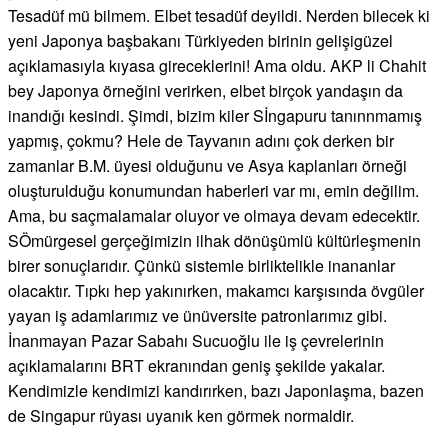
Tesadüf mü bilmem. Elbet tesadüf deyildi. Nerden bilecek ki
yeni Japonya başbakanı Türkiyeden birinin gelişigüzel
açıklamasıyla kıyasa gireceklerini! Ama oldu. AKP li Chahit
bey Japonya örneğini verirken, elbet birçok yandaşın da
inandığı kesindi. Şimdi, bizim kiler Sİngapuru tanınnmamış
yapmış, çokmu? Hele de Tayvanın adını çok derken bir
zamanlar B.M. üyesi olduğunu ve Asya kaplanları örneği
oluşturulduğu konumundan haberleri var mı, emin değilim.
Ama, bu saçmalamalar oluyor ve olmaya devam edecektir.
SÖmürgesel gerçeğimizin ilhak dönüşümlü kültürleşmenin
birer sonuçlarıdır. Çünkü sistemle birliktelikle inananlar
olacaktır. Tıpkı hep yakınırken, makamcı karşısında övgüler
yayan iş adamlarımız ve ünüversite patronlarımız gibi.
İnanmayan Pazar Sabahı Sucuoğlu ile iş çevrelerinin
açıklamalarını BRT ekranından geniş şekilde yakalar.
Kendimizle kendimizi kandırırken, bazı Japonlaşma, bazen
de Singapur rüyası uyanık ken görmek normaldir.