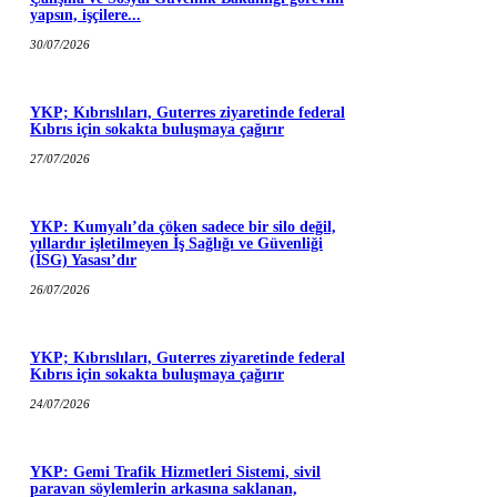
yapsın, işçilere...
30/07/2026
YKP; Kıbrıslıları, Guterres ziyaretinde federal
Kıbrıs için sokakta buluşmaya çağırır
27/07/2026
YKP: Kumyalı’da çöken sadece bir silo değil,
yıllardır işletilmeyen İş Sağlığı ve Güvenliği
(İSG) Yasası’dır
26/07/2026
YKP; Kıbrıslıları, Guterres ziyaretinde federal
Kıbrıs için sokakta buluşmaya çağırır
24/07/2026
YKP: Gemi Trafik Hizmetleri Sistemi, sivil
paravan söylemlerin arkasına saklanan,