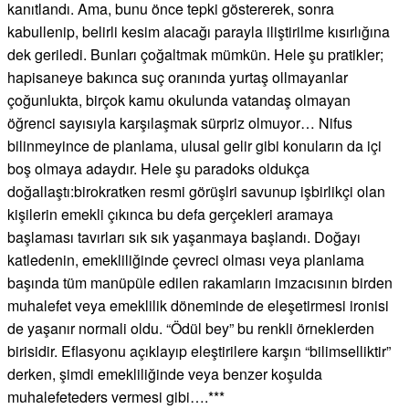
kanıtlandı. Ama, bunu önce tepki göstererek, sonra
kabullenip, belirli kesim alacağı parayla iliştirilme kısırlığına
dek geriledi. Bunları çoğaltmak mümkün. Hele şu pratikler;
hapisaneye bakınca suç oranında yurtaş ollmayanlar
çoğunlukta, birçok kamu okulunda vatandaş olmayan
öğrenci sayısıyla karşılaşmak sürpriz olmuyor… Nifus
bilinmeyince de planlama, ulusal gelir gibi konuların da içi
boş olmaya adaydır. Hele şu paradoks oldukça
doğallaştı:birokratken resmi görüşlri savunup işbirlikçi olan
kişilerin emekli çıkınca bu defa gerçekleri aramaya
başlaması tavırları sık sık yaşanmaya başlandı. Doğayı
katledenin, emekliliğinde çevreci olması veya planlama
başında tüm manüpüle edilen rakamların imzacısının birden
muhalefet veya emeklilik döneminde de eleşetirmesi ironisi
de yaşanır normali oldu. “Ödül bey” bu renkli örneklerden
birisidir. Eflasyonu açıklayıp eleştirilere karşın “bilimselliktir”
derken, şimdi emekliliğinde veya benzer koşulda
muhalefeteders vermesi gibi….***