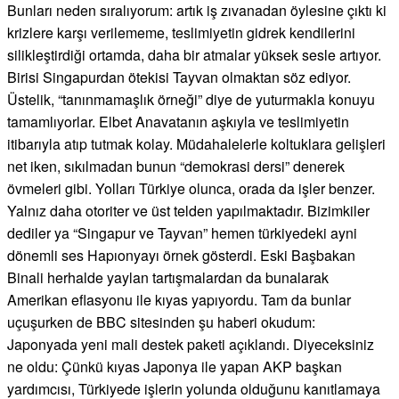
Bunları neden sıralıyorum: artık iş zıvanadan öylesine çıktı ki
krizlere karşı verilememe, teslimiyetin gidrek kendilerini
silikleştirdiği ortamda, daha bir atmalar yüksek sesle artıyor.
Birisi Singapurdan ötekisi Tayvan olmaktan söz ediyor.
Üstelik, “tanınmamaşlık örneği” diye de yuturmakla konuyu
tamamlıyorlar. Elbet Anavatanın aşkıyla ve teslimiyetin
itibarıyla atıp tutmak kolay. Müdahalelerle koltuklara gelişleri
net iken, sıkılmadan bunun “demokrasi dersi” denerek
övmeleri gibi. Yolları Türkiye olunca, orada da işler benzer.
Yalnız daha otoriter ve üst telden yapılmaktadır. Bizimkiler
dediler ya “Singapur ve Tayvan” hemen türkiyedeki ayni
dönemli ses Hapıonyayı örnek gösterdi. Eski Başbakan
Binali herhalde yaylan tartışmalardan da bunalarak
Amerikan eflasyonu ile kıyas yapıyordu. Tam da bunlar
uçuşurken de BBC sitesinden şu haberi okudum:
Japonyada yeni mali destek paketi açıklandı. Diyeceksiniz
ne oldu: Çünkü kıyas Japonya ile yapan AKP başkan
yardımcısı, Türkiyede işlerin yolunda olduğunu kanıtlamaya