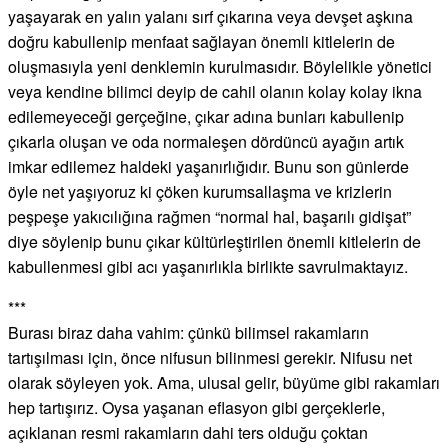
yaşayarak en yalın yalanı sırf çıkarına veya devşet aşkına
doğru kabullenip menfaat sağlayan önemli kitlelerin de
oluşmasıyla yeni denklemin kurulmasıdır. Böylelikle yönetici
veya kendine bilimci deyip de cahil olanın kolay kolay ikna
edilemeyeceği gerçeğine, çıkar adına bunları kabullenip
çıkarla oluşan ve oda normaleşen dördüncü ayağın artık
imkar edilemez haldeki yaşanırlığıdır. Bunu son günlerde
öyle net yaşıyoruz ki çöken kurumsallaşma ve krizlerin
peşpeşe yakıcılığına rağmen “normal hal, başarılı gidişat”
diye söylenip bunu çıkar kültürleştirilen önemli kitlelerin de
kabullenmesi gibi acı yaşanırlıkla birlikte savrulmaktayız.
***
Burası biraz daha vahim: çünkü bilimsel rakamların
tartışılması için, önce nifusun bilinmesi gerekir. Nifusu net
olarak söyleyen yok. Ama, ulusal gelir, büyüme gibi rakamları
hep tartışırız. Oysa yaşanan eflasyon gibi gerçeklerle,
açıklanan resmi rakamların dahi ters olduğu çoktan