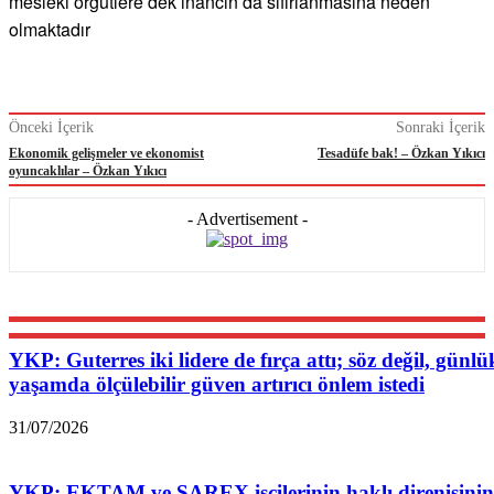
mesleki örgütlere dek inancın da sıfırlanmasına neden
olmaktadır
Önceki İçerik
Sonraki İçerik
Ekonomik gelişmeler ve ekonomist
Tesadüfe bak! – Özkan Yıkıcı
oyuncaklılar – Özkan Yıkıcı
- Advertisement -
YKP: Guterres iki lidere de fırça attı; söz değil, günlü
yaşamda ölçülebilir güven artırıcı önlem istedi
31/07/2026
YKP: EKTAM ve SAREX işçilerinin haklı direnişinin