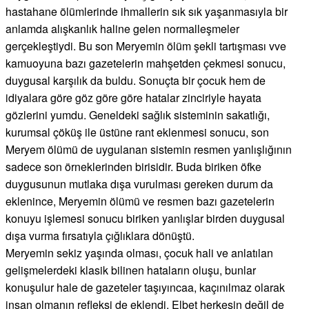
hastahane ölümlerinde ihmallerin sık sık yaşanmasıyla bir
anlamda alışkanlık haline gelen normalleşmeler
gerçekleştiydi. Bu son Meryemin ölüm şekli tartışması vve
kamuoyuna bazı gazetelerin mahşetden çekmesi sonucu,
duygusal karşılık da buldu. Sonuçta bir çocuk hem de
idiyalara göre göz göre göre hatalar zinciriyle hayata
gözlerini yumdu. Geneldeki sağlık sisteminin sakatlığı,
kurumsal çöküş ile üstüne rant eklenmesi sonucu, son
Meryem ölümü de uygulanan sistemin resmen yanlışlığının
sadece son örneklerinden birisidir. Buda biriken öfke
duygusunun mutlaka dışa vurulması gereken durum da
eklenince, Meryemin ölümü ve resmen bazı gazetelerin
konuyu işlemesi sonucu biriken yanlışlar birden duygusal
dışa vurma fırsatıyla çığlıklara dönüştü.
Meryemin sekiz yaşında olması, çocuk hali ve anlatılan
gelişmelerdeki klasik bilinen hataların oluşu, bunlar
konuşulur hale de gazeteler taşıyıncaa, kaçınılmaz olarak
insan olmanın refleksi de eklendi. Elbet herkesin değil de