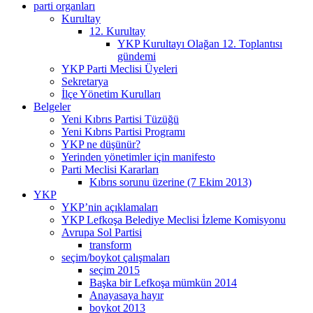
parti organları
Kurultay
12. Kurultay
YKP Kurultayı Olağan 12. Toplantısı
gündemi
YKP Parti Meclisi Üyeleri
Sekretarya
İlçe Yönetim Kurulları
Belgeler
Yeni Kıbrıs Partisi Tüzüğü
Yeni Kıbrıs Partisi Programı
YKP ne düşünür?
Yerinden yönetimler için manifesto
Parti Meclisi Kararları
Kıbrıs sorunu üzerine (7 Ekim 2013)
YKP
YKP’nin açıklamaları
YKP Lefkoşa Belediye Meclisi İzleme Komisyonu
Avrupa Sol Partisi
transform
seçim/boykot çalışmaları
seçim 2015
Başka bir Lefkoşa mümkün 2014
Anayasaya hayır
boykot 2013