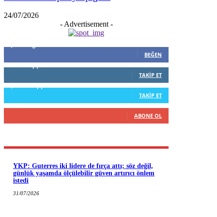
24/07/2026
- Advertisement -
5,999
Beğenenler
BEĞEN
796
Takipçiler
TAKIP ET
1,253
Takipçiler
TAKIP ET
916
Abone
ABONE OL
YKP: Guterres iki lidere de fırça attı; söz değil,
günlük yaşamda ölçülebilir güven artırıcı önlem
istedi
31/07/2026