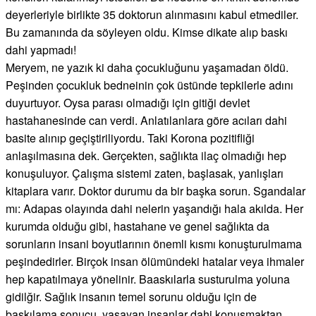
deyerleriyle birlikte 35 doktorun alınmasını kabul etmediler.
Bu zamanında da söyleyen oldu. Kimse dikate alıp baskı
dahi yapmadı!
Meryem, ne yazık ki daha çocukluğunu yaşamadan öldü.
Peşinden çocukluk bedneinin çok üstünde tepkilerle adını
duyurtuyor. Oysa parası olmadığı için gitiği devlet
hastahanesinde can verdi. Anlatılanlara göre acıları dahi
basite alınıp geçiştiriliyordu. Taki Korona pozitifliği
anlaşılmasına dek. Gerçekten, sağlıkta ilaç olmadığı hep
konuşuluyor. Çalışma sistemi zaten, başlasak, yanlışları
kitaplara varır. Doktor durumu da bir başka sorun. Sgandalar
mı: Adapas olayında dahi nelerin yaşandığı hala akılda. Her
kurumda olduğu gibi, hastahane ve genel sağlıkta da
sorunların insani boyutlarının önemli kısmı konuşturulmama
peşindedirler. Birçok insan ölümündeki hatalar veya ihmaler
hep kapatılmaya yönelinir. Baaskılarla susturulma yoluna
gidilğir. Sağlık insanın temel sorunu olduğu için de
baskılama sonucu, yaşayan insanlar dahi konuşmaktan