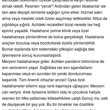
almak istedi. Resmen “yendi”! Ardından gelen bbakanlar ise
tam aksi deyişik isimlerle sağlığın içine etiler. Hizmet satın
alma veya mesleki olark özele aaçılmayı tetiklediler. Nifus da
yığıldıkça yığıldı. Acildeki rezaletleri bizat nerede ise heğ
epimiz yaşadık. Hastahane yerine klinik veya özel
hastahaneye yönlendirme de bolca gerçekleşti. Hastahane
araçları bozulup veya bozdurtarak özelle yönlenidrildi.
Bunlar toplamda tüm sistemdeki çöküşün sağlığa dek
işlemesine sonuç kurumsallaştırdı.
Meryem hastahaneye gider. Acilden pandemi bölümüne de
son serüvenini yaşar. Sağlıktaa ise son sgandalların
kapanması veya en azından bir yerde dondurulması
başarıldı. Tüm önemli cihazlar arızalı! Oysa özel
hastahaneler ellerini açıp rantı kapmaya uğraşıyor. Meryem
can veriyor. Artık öylesine birikim oldu ki çocukluk haliyle
resmen bir öfke patlaması kitleselliklere ualştı.Sonuç mu: pek
de deyişecek bir şey yok. Bu tür örnekler ise özellikle