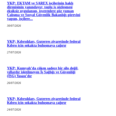
YKP: EKTAM ve SAREX işçilerinin haklı
direnişinin yanındayız; toplu iş sözleşmesi
eksiksiz uygulansın, işverenlere göz yuman
Çalışma ve Sosyal Güvenlik Bakanlığı görevini
yapsın, işçilere...
30/07/2026
YKP; Kıbrıslıları, Guterres ziyaretinde federal
Kıbrıs için sokakta buluşmaya çağırır
27/07/2026
YKP: Kumyalı’da çöken sadece bir silo değil,
yıllardır işletilmeyen İş Sağlığı ve Güvenliği
(İSG) Yasası’dır
26/07/2026
YKP; Kıbrıslıları, Guterres ziyaretinde federal
Kıbrıs için sokakta buluşmaya çağırır
24/07/2026