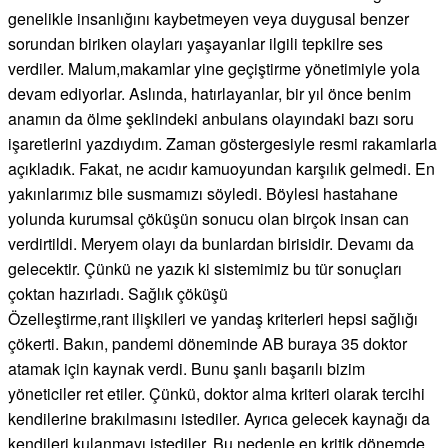
genelikle insanlığını kaybetmeyen veya duygusal benzer
sorundan biriken olayları yaşayanlar ilgili tepkilre ses
verdiler. Malum,makamlar yine geçiştirme yönetimiyle yola
devam ediyorlar. Aslında, hatırlayanlar, bir yıl önce benim
anamın da ölme şeklindeki anbulans olayındaki bazı soru
işaretlerini yazdıydım. Zaman göstergesiyle resmi rakamlarla
açıkladık. Fakat, ne acıdır kamuoyundan karşılık gelmedi. En
yakınlarımız bile susmamızı söyledi. Böylesi hastahane
yolunda kurumsal çöküşün sonucu olan birçok insan can
verdirtildi. Meryem olayı da bunlardan birisidir. Devamı da
gelecektir. Çünkü ne yazık ki sistemimiz bu tür sonuçları
çoktan hazırladı. Sağlık çöküşü
Özelleştirme,rant ilişkileri ve yandaş kriterleri hepsi sağlığı
çökerti. Bakın, pandemi döneminde AB buraya 35 doktor
atamak için kaynak verdi. Bunu şanlı başarılı bizim
yöneticiler ret etiler. Çünkü, doktor alma kriteri olarak tercihi
kendilerine brakılmasını istediler. Ayrıca gelecek kaynağı da
kendileri kulanmayı istediler. Bu nedenle en kritik dönemde