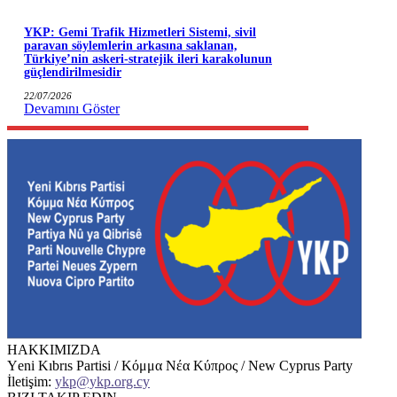
YKP: Gemi Trafik Hizmetleri Sistemi, sivil
paravan söylemlerin arkasına saklanan,
Türkiye’nin askeri-stratejik ileri karakolunun
güçlendirilmesidir
22/07/2026
Devamını Göster
HAKKIMIZDA
Υeni Kıbrıs Partisi / Κόμμα Νέα Κύπρος / New Cyprus Party
İletişim:
ykp@ykp.org.cy