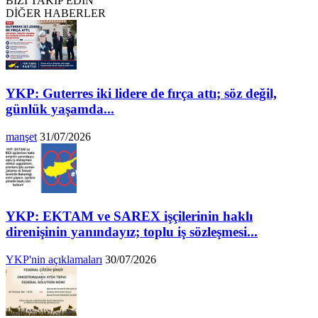
BIZI TAKIP EDIN
DİĞER HABERLER
YKP: Guterres iki lidere de fırça attı; söz değil,
günlük yaşamda...
manşet
31/07/2026
YKP: EKTAM ve SAREX işçilerinin haklı
direnişinin yanındayız; toplu iş sözleşmesi...
YKP'nin açıklamaları
30/07/2026