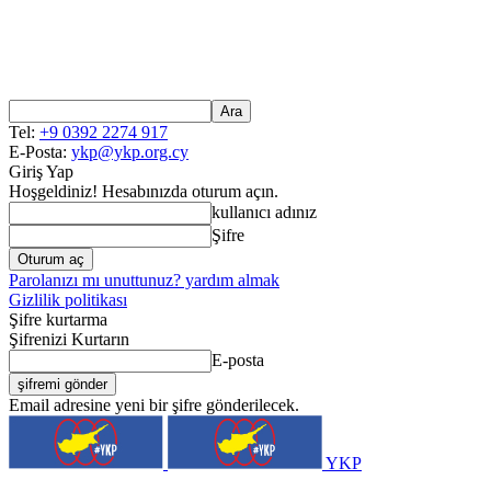
Tel:
+9 0392 2274 917
E-Posta:
ykp@ykp.org.cy
Giriş Yap
Hoşgeldiniz! Hesabınızda oturum açın.
kullanıcı adınız
Şifre
Parolanızı mı unuttunuz? yardım almak
Gizlilik politikası
Şifre kurtarma
Şifrenizi Kurtarın
E-posta
Email adresine yeni bir şifre gönderilecek.
YKP