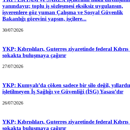
yanındayız; toplu iş sözleşmesi eksiksiz uygulansın,
işverenlere göz yuman Çalışma ve Sosyal Güvenlik
Bakanlığı görevini yapsın, işçilere...
30/07/2026
YKP; Kıbrıslıları, Guterres ziyaretinde federal Kıbrıs 
sokakta buluşmaya çağırır
27/07/2026
YKP: Kumyalı’da çöken sadece bir silo değil, yıllardı
işletilmeyen İş Sağlığı ve Güvenliği (İSG) Yasası’dır
26/07/2026
YKP; Kıbrıslıları, Guterres ziyaretinde federal Kıbrıs 
sokakta buluşmaya çağırır