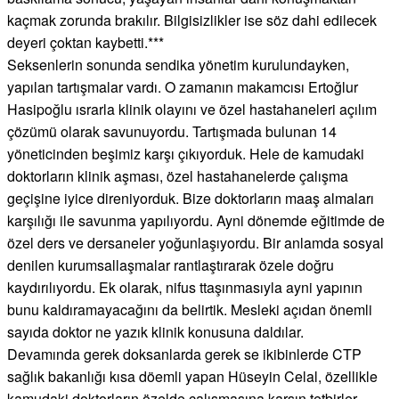
kaçmak zorunda brakılır. Bilgisizlikler ise söz dahi edilecek
deyeri çoktan kaybetti.***
Seksenlerin sonunda sendika yönetim kurulundayken,
yapılan tartışmalar vardı. O zamanın makamcısı Ertoğlur
Hasipoğlu ısrarla klinik olayını ve özel hastahaneleri açılım
çözümü olarak savunuyordu. Tartışmada bulunan 14
yöneticinden beşimiz karşı çıkıyorduk. Hele de kamudaki
doktorların klinik aşması, özel hastahanelerde çalışma
geçişine iyice direniyorduk. Bize doktorların maaş almaları
karşılığı ile savunma yapılıyordu. Ayni dönemde eğitimde de
özel ders ve dersaneler yoğunlaşıyordu. Bir anlamda sosyal
denilen kurumsallaşmalar rantlaştırarak özele doğru
kaydırılıyordu. Ek olarak, nifus ttaşınmasıyla ayni yapının
bunu kaldıramayacağını da belirtik. Mesleki açıdan önemli
sayıda doktor ne yazık klinik konusuna daldılar.
Devamında gerek doksanlarda gerek se ikibinlerde CTP
sağlık bakanlığı kısa döemli yapan Hüseyin Celal, özellikle
kamudaki doktorların özelde çalışmasına karşın tetbirler