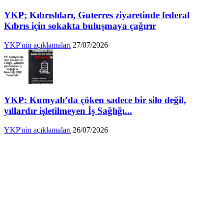
YKP; Kıbrıslıları, Guterres ziyaretinde federal
Kıbrıs için sokakta buluşmaya çağırır
YKP'nin açıklamaları
27/07/2026
YKP: Kumyalı’da çöken sadece bir silo değil,
yıllardır işletilmeyen İş Sağlığı...
YKP'nin açıklamaları
26/07/2026