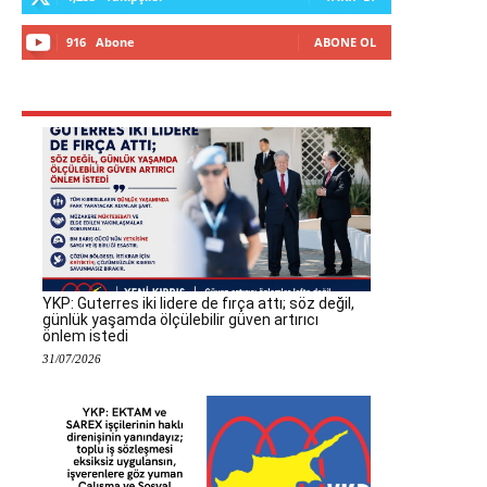
916
Abone
ABONE OL
YKP: Guterres iki lidere de fırça attı; söz değil,
günlük yaşamda ölçülebilir güven artırıcı
önlem istedi
31/07/2026