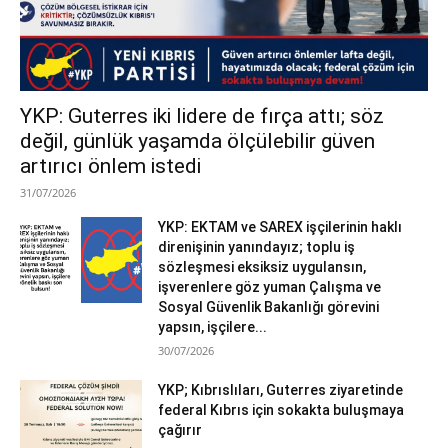
YKP: Guterres iki lidere de fırça attı; söz
değil, günlük yaşamda ölçülebilir güven
artırıcı önlem istedi
31/07/2026
YKP: EKTAM ve SAREX işçilerinin haklı
direnişinin yanındayız; toplu iş
sözleşmesi eksiksiz uygulansın,
işverenlere göz yuman Çalışma ve
Sosyal Güvenlik Bakanlığı görevini
yapsın, işçilere...
30/07/2026
YKP; Kıbrıslıları, Guterres ziyaretinde
federal Kıbrıs için sokakta buluşmaya
çağırır