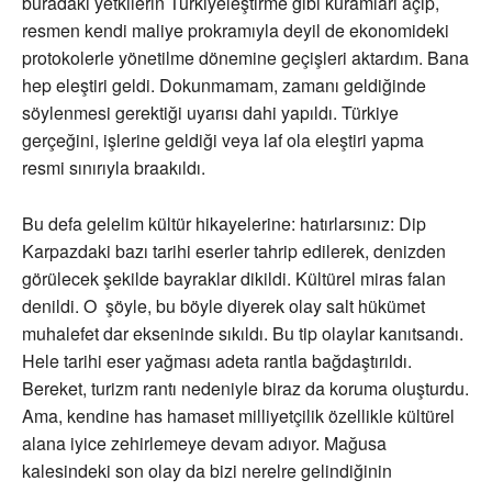
buradaki yetkilerin Türkiyeleştirme gibi kuramları açıp,
resmen kendi maliye prokramıyla deyil de ekonomideki
protokolerle yönetilme dönemine geçişleri aktardım. Bana
hep eleştiri geldi. Dokunmamam, zamanı geldiğinde
söylenmesi gerektiği uyarısı dahi yapıldı. Türkiye
gerçeğini, işlerine geldiği veya laf ola eleştiri yapma
resmi sınırıyla braakıldı.
Bu defa gelelim kültür hikayelerine: hatırlarsınız: Dip
Karpazdaki bazı tarihi eserler tahrip edilerek, denizden
görülecek şekilde bayraklar dikildi. Kültürel miras falan
denildi. O şöyle, bu böyle diyerek olay salt hükümet
muhalefet dar ekseninde sıkıldı. Bu tip olaylar kanıtsandı.
Hele tarihi eser yağması adeta rantla bağdaştırıldı.
Bereket, turizm rantı nedeniyle biraz da koruma oluşturdu.
Ama, kendine has hamaset milliyetçilik özellikle kültürel
alana iyice zehirlemeye devam adıyor. Mağusa
kalesindeki son olay da bizi nerelre gelindiğinin