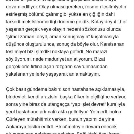
devam ediliyor. Olay olması gereken, resmen teslimiyetin
esirleşmiş bölümü çalınır gibi yükselen çığlığın dahi
farkedilmek istenmediği döneme geldik. Kolay deyuil: her
yaşanan gerçek veya olayın nedeni sözkonusu olunca
“şimdi zamanı deyil, aman konuşmayın” kuşatmasıyla
düşünce oluşturulunca, sonuç da böyle olur. Kanıtsanan
teslimiyet bizi şimdiki noktaya getirdi. Ne marazi
söylüyorum, nede maduriyet anlatıyorum. Bizat
gerçeklerle fırtınalaşan rüzgarın savrulmasından
yakalanan yellerle yaşayarak anlamaktayım.
Çok basit gündeme bakın: son hastahane açıklamasıyla,
bir devlet, kendi arazisini başka ülkenin elçiliğine veriyor,
sonra yine biraz da utangaçça “yap işlet devret” kuralıyla
yeni hastahane adımalrı akla getiriliyor. Yetmedi, bolca
Gürleyen mütahitimiz varken, bunun yapımı da yine
Ankaraya teslim edildi. Bir cümnleyle devam edecek
olursam: hep anlatmaya çalıştım. Sağlıktaki özel kamu