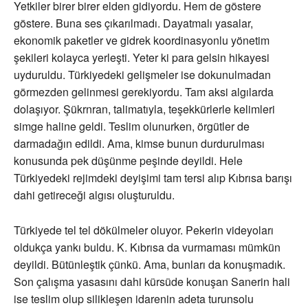
Yetkiler birer birer elden gidiyordu. Hem de göstere
göstere. Buna ses çıkarılmadı. Dayatmalı yasalar,
ekonomik paketler ve gidrek koordinasyonlu yönetim
şekileri kolayca yerleşti. Yeter ki para gelsin hikayesi
uyduruldu. Türkiyedeki gelişmeler ise dokunulmadan
görmezden gelinmesi gerekiyordu. Tam aksi algılarda
dolaşıyor. Şükrnran, talimatıyla, teşekkürlerle kelimleri
simge haline geldi. Teslim olunurken, örgütler de
darmadağın edildi. Ama, kimse bunun durdurulması
konusunda pek düşünme peşinde deyildi. Hele
Türkiyedeki rejimdeki deyişimi tam tersi alıp Kıbrısa barışı
dahi getireceği algısı oluşturuldu.
Türkiyede tel tel dökülmeler oluyor. Pekerin videyoları
oldukça yankı buldu. K. Kıbrısa da vurmaması mümkün
deyildi. Bütünleştik çünkü. Ama, bunları da konuşmadık.
Son çalışma yasasını dahi kürsüde konuşan Sanerin hali
ise teslim olup silikleşen idarenin adeta turunsolu