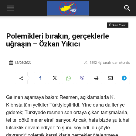
Özkan Yıkıcı
Polemikleri bırakın, gerçeklerle
uğraşın – Özkan Yıkıcı
15/06/2021
1892
kişi tarafından okundu
Gelinen aşamaya bakın: Resmen, açıklamalarla K.
Kıbrısta tüm yetkiler Türkiyleştirildi. Yine daha da ileriye
giderek; Türkiyede resmen son ortaya çıkan tartışmalarla,
tel tel dökülmeler etrafı sarıyor. Ancak, hala bizde şu tuhaf
tutsaklık devam ediyor: “o şunu söyledi, bu şöyle
davrandı” polemik karşılıklarla gerçekler ötelenmeye