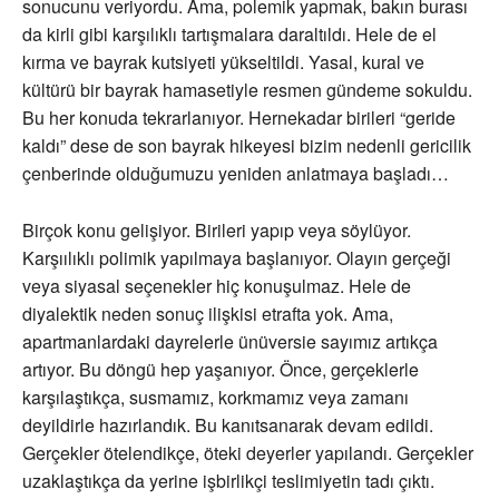
sonucunu veriyordu. Ama, polemik yapmak, bakın burası
da kirli gibi karşılıklı tartışmalara daraltıldı. Hele de el
kırma ve bayrak kutsiyeti yükseltildi. Yasal, kural ve
kültürü bir bayrak hamasetiyle resmen gündeme sokuldu.
Bu her konuda tekrarlanıyor. Hernekadar birileri “geride
kaldı” dese de son bayrak hikeyesi bizim nedenli gericilik
çenberinde olduğumuzu yeniden anlatmaya başladı…
Birçok konu gelişiyor. Birileri yapıp veya söylüyor.
Karşıılıklı polimik yapılmaya başlanıyor. Olayın gerçeği
veya siyasal seçenekler hiç konuşulmaz. Hele de
diyalektik neden sonuç ilişkisi etrafta yok. Ama,
apartmanlardaki dayrelerle ünüversie sayımız artıkça
artıyor. Bu döngü hep yaşanıyor. Önce, gerçeklerle
karşılaştıkça, susmamız, korkmamız veya zamanı
deyildirle hazırlandık. Bu kanıtsanarak devam edildi.
Gerçekler ötelendikçe, öteki deyerler yapılandı. Gerçekler
uzaklaştıkça da yerine işbirlikçi teslimiyetin tadı çıktı.