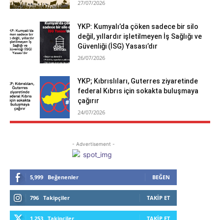
27/07/2026
YKP: Kumyalı’da çöken sadece bir silo
değil, yıllardır işletilmeyen İş Sağlığı ve
Güvenliği (İSG) Yasası’dır
26/07/2026
YKP; Kıbrıslıları, Guterres ziyaretinde
federal Kıbrıs için sokakta buluşmaya
çağırır
24/07/2026
- Advertisement -
5,999
Beğenenler
BEĞEN
796
Takipçiler
TAKIP ET
1,253
Takipçiler
TAKIP ET