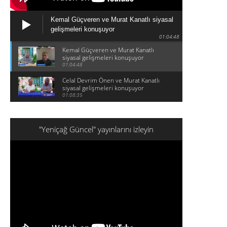
Kemal Güçveren ve Murat Kanatlı siyasal
gelişmeleri konuşuyor
01:04:48
Kemal Güçveren ve Murat Kanatlı
siyasal gelişmeleri konuşuyor
01:04:48
Celal Devrim Önen ve Murat Kanatlı
siyasal gelişmeleri konuşuyor
01:08:35
"Yeniçağ Güncel" yayınlarını izleyin