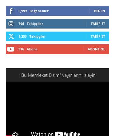
5,999
Beğenenler
BEĞEN
796
Takipçiler
TAKIP ET
1,253
Takipçiler
TAKIP ET
916
Abone
ABONE OL
"Bu Memleket Bizim" yayınlarını izleyin