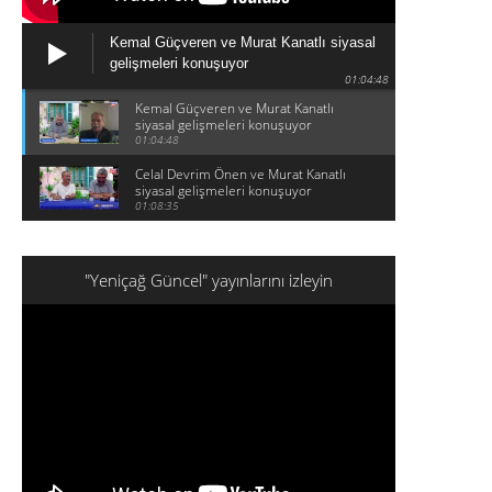
Kemal Güçveren ve Murat Kanatlı siyasal
gelişmeleri konuşuyor
01:04:48
Kemal Güçveren ve Murat Kanatlı
siyasal gelişmeleri konuşuyor
01:04:48
Celal Devrim Önen ve Murat Kanatlı
siyasal gelişmeleri konuşuyor
01:08:35
"Yeniçağ Güncel" yayınlarını izleyin