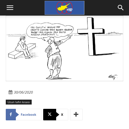
30/06/2020
Uzun lafın kısası
Facebook
X