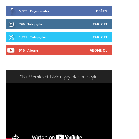
5,999
Beğenenler
BEĞEN
796
Takipçiler
TAKIP ET
1,253
Takipçiler
TAKIP ET
916
Abone
ABONE OL
"Bu Memleket Bizim" yayınlarını izleyin