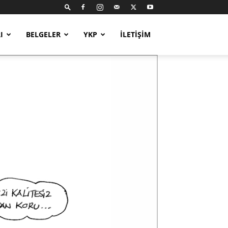
I
BELGELER
YKP
İLETIŞIM