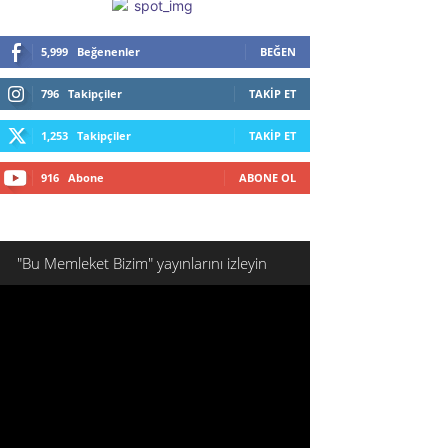
5,999
Beğenenler
BEĞEN
796
Takipçiler
TAKIP ET
1,253
Takipçiler
TAKIP ET
916
Abone
ABONE OL
"Bu Memleket Bizim" yayınlarını izleyin