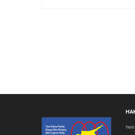
HA
Υeni