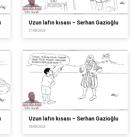
u
Uzun lafın kısası – Serhan Gazioğlu
27/08/2024
u
Uzun lafın kısası – Serhan Gazioğlu
18/08/2024