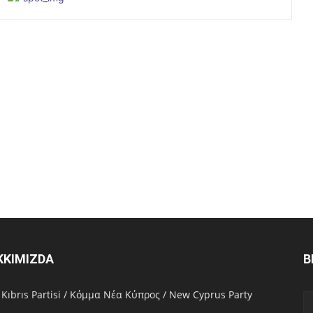
KKIMIZDA
B
 Kıbrıs Partisi / Κόμμα Νέα Κύπρος / New Cyprus Party