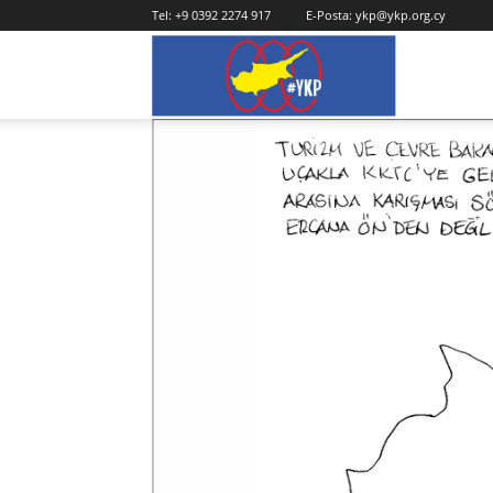
Tel:
+9 0392 2274 917
E-Posta:
ykp@ykp.org.cy
YKP