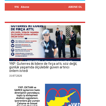
916
Abone
ABONE OL
YKP: Guterres iki lidere de fırça attı; söz değil,
günlük yaşamda ölçülebilir güven artırıcı
önlem istedi
31/07/2026