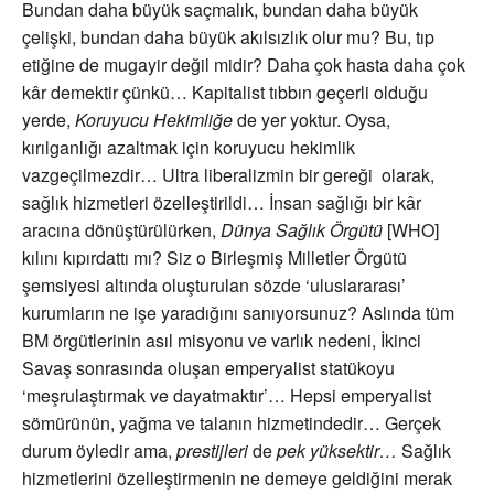
Bundan daha büyük saçmalık, bundan daha büyük
çelişki, bundan daha büyük akılsızlık olur mu? Bu, tıp
etiğine de mugayir değil midir? Daha çok hasta daha çok
kâr demektir çünkü… Kapitalist tıbbın geçerli olduğu
yerde,
Koruyucu Hekimliğe
de yer yoktur. Oysa,
kırılganlığı azaltmak için koruyucu hekimlik
vazgeçilmezdir… Ultra liberalizmin bir gereği olarak,
sağlık hizmetleri özelleştirildi… İnsan sağlığı bir kâr
aracına dönüştürülürken,
Dünya Sağlık Örgütü
[WHO]
kılını kıpırdattı mı? Siz o Birleşmiş Milletler Örgütü
şemsiyesi altında oluşturulan sözde ‘uluslararası’
kurumların ne işe yaradığını sanıyorsunuz? Aslında tüm
BM örgütlerinin asıl misyonu ve varlık nedeni, İkinci
Savaş sonrasında oluşan emperyalist statükoyu
‘meşrulaştırmak ve dayatmaktır’… Hepsi emperyalist
sömürünün, yağma ve talanın hizmetindedir… Gerçek
durum öyledir ama,
prestijleri
de
pek yüksektir…
Sağlık
hizmetlerini özelleştirmenin ne demeye geldiğini merak