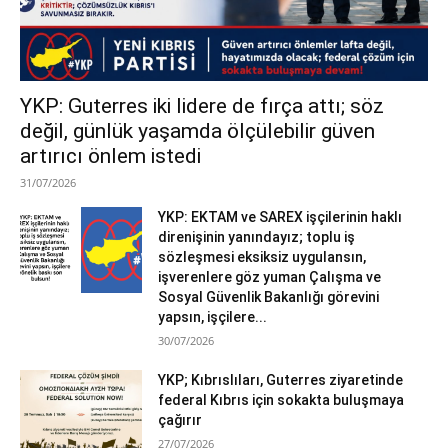
YKP: Guterres iki lidere de fırça attı; söz
değil, günlük yaşamda ölçülebilir güven
artırıcı önlem istedi
31/07/2026
YKP: EKTAM ve SAREX işçilerinin haklı
direnişinin yanındayız; toplu iş
sözleşmesi eksiksiz uygulansın,
işverenlere göz yuman Çalışma ve
Sosyal Güvenlik Bakanlığı görevini
yapsın, işçilere...
30/07/2026
YKP; Kıbrıslıları, Guterres ziyaretinde
federal Kıbrıs için sokakta buluşmaya
çağırır
27/07/2026