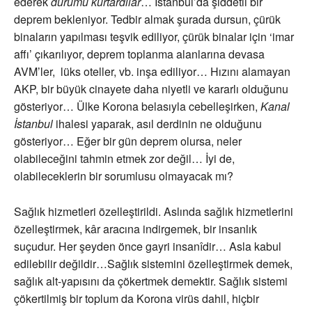
ederek
durumu kurtardılar
… İstanbul’da şiddetli bir
deprem bekleniyor. Tedbir almak şurada dursun, çürük
binaların yapılması teşvik ediliyor, çürük binalar için ‘imar
affı’ çıkarılıyor, deprem toplanma alanlarına devasa
AVM’ler, lüks oteller, vb. inşa ediliyor… Hızını alamayan
AKP, bir büyük cinayete daha niyetli ve kararlı olduğunu
gösteriyor… Ülke Korona belasıyla cebelleşirken,
Kanal
İstanbul
ihalesi yaparak, asıl derdinin ne olduğunu
gösteriyor… Eğer bir gün deprem olursa, neler
olabileceğini tahmin etmek zor değil… İyi de,
olabileceklerin bir sorumlusu olmayacak mı?
Sağlık hizmetleri özelleştirildi. Aslında sağlık hizmetlerini
özelleştirmek, kâr aracına indirgemek, bir insanlık
suçudur. Her şeyden önce gayri insanîdir… Asla kabul
edilebilir değildir…Sağlık sistemini özelleştirmek demek,
sağlık alt-yapısını da çökertmek demektir. Sağlık sistemi
çökertilmiş bir toplum da Korona virüs dahil, hiçbir