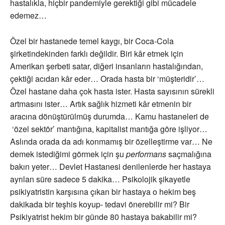
hastalıkla, hiçbir pandemiyle gerektiği gibi mücadele
edemez…
Özel bir hastanede temel kaygı, bir Coca-Cola
şirketindekinden farklı değildir. Biri kâr etmek için
Amerikan şerbeti satar, diğeri insanların hastalığından,
çektiği acıdan kâr eder… Orada hasta bir ‘müşteridir’…
Özel hastane daha çok hasta ister. Hasta sayısının sürekli
artmasını ister… Artık sağlık hizmeti kâr etmenin bir
aracına dönüştürülmüş durumda… Kamu hastaneleri de
‘özel sektör’ mantığına, kapitalist mantığa göre işliyor…
Aslında orada da adı konmamış bir özelleştirme var… Ne
demek istediğimi görmek için şu
performans
saçmalığına
bakın yeter… Devlet Hastanesi denilenlerde her hastaya
ayrılan süre sadece 5 dakika… Psikolojik şikayetle
psikiyatristin karşısına çıkan bir hastaya o hekim beş
dakikada bir teşhis koyup- tedavi önerebilir mi? Bir
Psikiyatrist hekim bir günde 80 hastaya bakabilir mi?