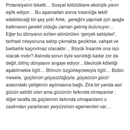
Potansiyelini tüketti… Sosyal kötülüklere ekolojik yıkım
eşlik ediyor… Bu aşamadan sonra insanlığa teklif
edebileceği bir şey yok! Artık,
gereğini yapmak için ayağa
kalkmanın gerekli olduğu zaman gelmiş bulunuyor…
Eğer bu dünyanın ezilen-sömürülen ‘gerçek sahipleri’,
tarihsel misyonuna sahip çıkmakta gecikirse, vahşet ve
barbarlık kaçınılmaz olacaktır… Büyük İnsanlık ona razı
olacak mıdır? Aslında sorun öyle sanıldığı kadar zor da
değil,
bilinç dünyasını
angaje ediyor…İdeolojik köleliği
aşabilmekle ilgili… Bilincin özgürleşmesiyle ilgili… Bütün
mesele,
‘güçlünün güçsüzlüğüyle, güçsüzün gücü’
arasındaki çelişkinin aşılmasına bağlı. Zira bir yanda asıl
gücün sahibi olan ama gücünün farkında olmayanlar ;
diğer tarafta da
güçlerinin farkında olmayanların
o
zaafından yararlanan
yeryüzünün egemenleri
var…