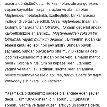
aracına dönüştürüldü… Herkesin olan, olması gereken,
yaşam kaynakları, yaşam araçları ve alanları olan
Müşterekler
metalaştırıldı, özelleştirildi, bir kâr aracına
indirgendi ve tasfiye edildi. Oysa
müşterekler,
insanları,
toplumu bir arada tutan
tutkaldır…
Onların değerini ancak
kaybettiğinizde anlarsınız…
Müştereklerden yoksun bir
toplumsal yaşam mümkün değildir…
Birilerinin sudan kâr
etmesi kabul edilebilir bir şey midir? Bundan büyük
saçmalık, bundan büyük ayıp olur mu? O kadar da değil,
içtiğimiz-kullandığımız sudan bir de vergi almanın mantığı
nedir? Korona Virüs, tüm bu kepazelikleri, utanmaz
yağma ve talanı, akılsızlıkları, saçmalıkları anlamaya,
bilince çıkarmaya vesile olabilirse,
her musibette bir hayır
vardır
deyişi bir karşılık bulacaktır…
Yaşamakta olduklarımız sadece bizi angaje eden şeyler
değil…Tüm “Büyük İnsanlığın” sorunu… Kapitalist
sömürü, yağma ve talan düzeni artık yolun sonuna geldi.