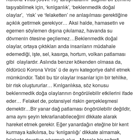
taşıyabilmek için, ‘kırılganlık’, ‘beklenmedik doğal
olaylar’, ‘risk’ ve ‘felaketten’ ne anlaşılması gerektiğine
açıklık getirmek gerekiyor… Aksi halde, hamasetin ve
egemen söylemen dışına çıkılamaz, havanda su
dövmenin ötesine geçilemez…Beklenmedik doğal
olaylar, ortaya çıktıkları anda insanların müdahale
edemediği, işte, sel, kasırga, hortum, volkan patlaması
gibi olaylardır. Aslında benzer kökenden olmasa da,
öldürücü Korona Virüs’ ü de aynı kategoriye dahil etmek
mümkündür. Tabii bu tür olaylar insanlar için bir tehlike,
bir risk oluştururlar… Kırılganlıksa, söz konusu
beklenmedik doğa olaylarının öngörülebilir etkilerini ifade
eder… Felaket de, potansiyel riskin gerçekleşmesi
demektir…Bir yanar dağ patlaması öngörülebilir değildir,
ama aynı şeyin tekrarlanabileceğini dikkate alarak
hareket etmek gerekir. Eğer yanardağın eteğine bir kent
kurmaya kalkılırsa, bu ‘kırılganlığı’ dikkate almamak,
felakete davetiye çıkarmak olur…Mesela bir coğrafi