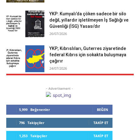
YKP: Kumyalı’da çöken sadece bir silo
değil, yıllardır işletilmeyen İş Sağlığı ve
Güvenliği (İSG) Yasası’dır
26/07/2026
YKP; Kıbrıslıları, Guterres ziyaretinde
federal Kıbrıs için sokakta buluşmaya
çağırır
24/07/2026
- Advertisement -
5,999
Beğenenler
BEĞEN
796
Takipçiler
TAKIP ET
1,253
Takipçiler
TAKIP ET