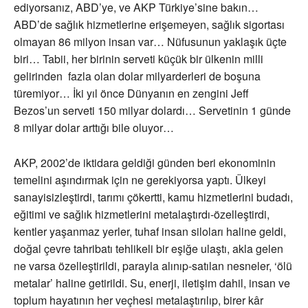
ediyorsanız, ABD’ye, ve AKP Türkiye’sine bakın…
ABD’de sağlık hizmetlerine erişemeyen, sağlık sigortası
olmayan 86 milyon insan var… Nüfusunun yaklaşık üçte
biri… Tabii, her birinin serveti küçük bir ülkenin milli
gelirinden fazla olan dolar milyarderleri de boşuna
türemiyor… İki yıl önce Dünyanın en zengini Jeff
Bezos’un serveti 150 milyar dolardı… Servetinin 1 günde
8 milyar dolar arttığı bile oluyor…
AKP, 2002’de iktidara geldiği günden beri ekonominin
temelini aşındırmak için ne gerekiyorsa yaptı. Ülkeyi
sanayisizleştirdi, tarımı çökertti, kamu hizmetlerini budadı,
eğitimi ve sağlık hizmetlerini metalaştırdı-özelleştirdi,
kentler yaşanmaz yerler, tuhaf insan siloları haline geldi,
doğal çevre tahribatı tehlikeli bir eşiğe ulaştı, akla gelen
ne varsa özelleştirildi, parayla alınıp-satılan nesneler, ‘ölü
metalar’ haline getirildi. Su, enerji, iletişim dahil, insan ve
toplum hayatının her veçhesi metalaştırılıp, birer kâr