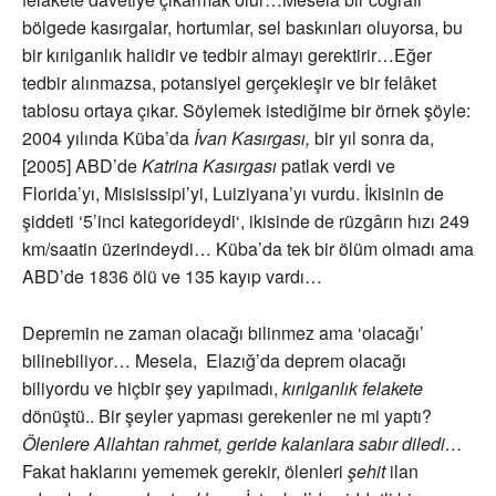
bölgede kasırgalar, hortumlar, sel baskınları oluyorsa, bu
bir kırılganlık halidir ve tedbir almayı gerektirir…Eğer
tedbir alınmazsa, potansiyel gerçekleşir ve bir felâket
tablosu ortaya çıkar. Söylemek istediğime bir örnek şöyle:
2004 yılında Küba’da
İvan Kasırgası,
bir yıl sonra da,
[2005] ABD’de
Katrina Kasırgası
patlak verdi ve
Florida’yı, Misisissipi’yi, Luiziyana’yı vurdu. İkisinin de
şiddeti ‘5’inci kategorideydi‘, ikisinde de rüzgârın hızı 249
km/saatin üzerindeydi… Küba’da tek bir ölüm olmadı ama
ABD’de 1836 ölü ve 135 kayıp vardı…
Depremin ne zaman olacağı bilinmez ama ‘olacağı’
bilinebiliyor… Mesela, Elazığ’da deprem olacağı
biliyordu ve hiçbir şey yapılmadı,
kırılganlık felakete
dönüştü.. Bir şeyler yapması gerekenler ne mi yaptı?
Ölenlere Allahtan rahmet, geride kalanlara sabır diledi…
Fakat haklarını yememek gerekir, ölenleri
şehit
ilan