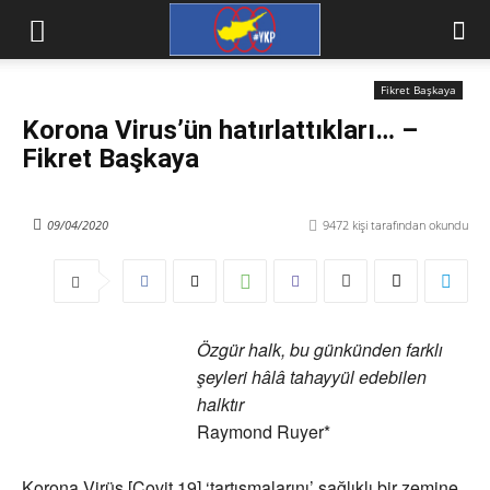
Fikret Başkaya
Korona Virus’ün hatırlattıkları… –
Fikret Başkaya
09/04/2020
9472
kişi tarafından okundu
Özgür halk, bu günkünden farklı
şeyleri hâlâ tahayyül edebilen
halktır
Raymond Ruyer*
Korona Virüs [Covit 19] ‘tartışmalarını’ sağlıklı bir zemine