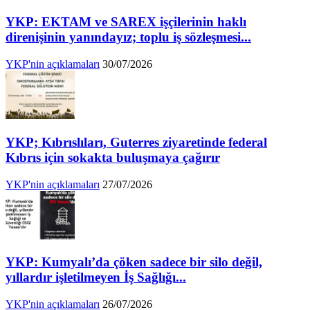
YKP: EKTAM ve SAREX işçilerinin haklı
direnişinin yanındayız; toplu iş sözleşmesi...
YKP'nin açıklamaları
30/07/2026
YKP; Kıbrıslıları, Guterres ziyaretinde federal
Kıbrıs için sokakta buluşmaya çağırır
YKP'nin açıklamaları
27/07/2026
YKP: Kumyalı’da çöken sadece bir silo değil,
yıllardır işletilmeyen İş Sağlığı...
YKP'nin açıklamaları
26/07/2026