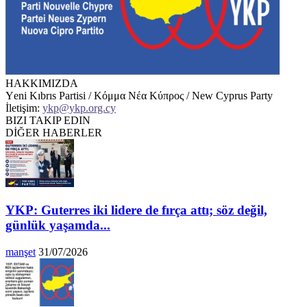
HAKKIMIZDA
Υeni Kıbrıs Partisi / Κόμμα Νέα Κύπρος / New Cyprus Party
İletişim:
ykp@ykp.org.cy
BIZI TAKIP EDIN
DİĞER HABERLER
YKP: Guterres iki lidere de fırça attı; söz değil,
günlük yaşamda...
manşet
31/07/2026