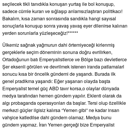
seçilecek tikli tanıdıkla konuşan yurtaş ile bol konuşup,
sadece cümle kuran ve sığlaşıp anlamsızlaştıran politikacı!
Bakalım, kısa zaman sonrasında sandıkla hangi sayısal
sonuçlarla konuşup sonra yavaş yavaş eyer dilenirse kalınan
yerden sorunlarla yüzleşeceğiz!******
Ülkemiz sağnak yağmurun dahi örtemiyeceği kirlenmiş
gerçeklerle seçim döneminin sonuna doğru evrilirken,
Ortadoğunun batı Emperyalistlerce ve Bölge bazı devletlerce
Şer eksenli görülen ve devrilmek istenen iranda patlamalarl
sonucu kısa bir öncelik gündemi de yaşandı. Burada ilk
genel pradikma yaşandı: Eğer yaşanan olayda başta
Emperyalist temel güç ABD tavır korsa,o olaylar dünyada
medya tarafından hemen gündem yapılır. Eklenti olarak da
algı probaganda operasyonları da başlar. Tersi olup özellikle
merkezi güçler ilgisiz kalırsa “Yemen gibi” ne kadar insan
vahşice katledilse dahi gündem olamaz. Medya bunu
gündem yapmaz. İran Yemen gerçeği bize Emperyalist