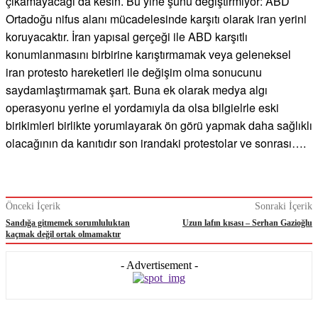
çıkamayacağı da kesin. Bu yine şunu değiştirmiyor: ABD
Ortadoğu nifus alanı mücadelesinde karşıtı olarak iran yerini
koruyacaktır. İran yapısal gerçeği ile ABD karşıtlı
konumlanmasını birbirine karıştırmamak veya geleneksel
iran protesto hareketleri ile değişim olma sonucunu
saydamlaştırmamak şart. Buna ek olarak medya algı
operasyonu yerine el yordamıyla da olsa bilgielrle eski
birikimleri birlikte yorumlayarak ön görü yapmak daha sağlıklı
olacağının da kanıtıdır son irandaki protestolar ve sonrası….
Önceki İçerik
Sonraki İçerik
Sandığa gitmemek sorumluluktan
Uzun lafın kısası – Serhan Gazioğlu
kaçmak değil ortak olmamaktır
- Advertisement -