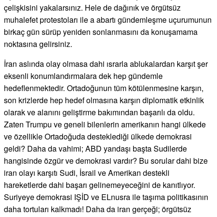
çelişkisini yakalarsınız. Hele de dağınık ve örgütsüz
muhalefet protestoları ile a abartı gündemleşme uçurumunun
birkaç gün sürüp yeniden sonlanmasını da konuşamama
noktasına gelirsiniz.
İran aslında olay olmasa dahi ısrarla ablukalardan karşıt şer
eksenli konumlandırmalara dek hep gündemle
hedeflenmektedir. Ortadoğunun tüm kötülenmesine karşın,
son krizlerde hep hedef olmasına karşın diplomatik etkinlik
olarak ve alanını geliştirme bakımından başarılı da oldu.
Zaten Trumpu ve geneli bilenlerin amerikanın hangi ülkede
ve özellikle Ortadoğuda desteklediği ülkede demokrasi
geldi? Daha da vahimi; ABD yandaşı başta Sudilerde
hangisinde özgür ve demokrasi vardır? Bu sorular dahi bize
iran olayı karşıtı Sudi, İsrail ve Amerikan destekli
hareketlerde dahi başarı gelinemeyeceğini de kanıtlıyor.
Suriyeye demokrasi IŞİD ve ELnusra ile taşıma politikasının
daha tortuları kalkmadı! Daha da iran gerçeği; örgütsüz