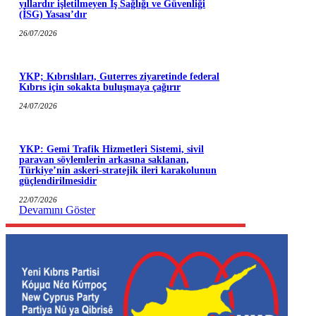
yıllardır işletilmeyen İş Sağlığı ve Güvenliği
(İSG) Yasası’dır
26/07/2026
YKP; Kıbrıslıları, Guterres ziyaretinde federal
Kıbrıs için sokakta buluşmaya çağırır
24/07/2026
YKP: Gemi Trafik Hizmetleri Sistemi, sivil
paravan söylemlerin arkasına saklanan,
Türkiye’nin askeri-stratejik ileri karakolunun
güçlendirilmesidir
22/07/2026
Devamını Göster