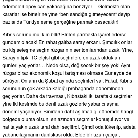
ödemeleri epey can yakacağına benziyor… Gelmekte olan
kararlar ise birielrine yine “ben sandığa gitmeyecem” deyip
bazısı da Türkiyeleşme gerçeğine parmak basacaktır!
Kıbrıs sorunu mu: kim bilir! Birileri parmakla işaret ederse
gündem olacak! En rahat galiba saray erkanı. Şimdilik onlar
bu kişiseleşme seçim rüzgarının sentomlarından uzak. Yine,
Sarayın tıpkı TC elçisi gibi seçimlere en uzak oldukları
günleri yaşıyorlar… Nede olsa, değişecek bir şey yok! Ayni
rüzgar biraz ekonomik koşul tartışması olmasa Güneyde de
sürüyor. Onların da Şubat ayında seçimleri var. Fakat, Kıbrıs
sorununun çok arkada kaldığı probaganda döneminden
geçiyorlar. Daha da travması, Kıbrıstaki iki taraftaki seçimler
yine iki kesimde bu denli uzak gözlerle yabancılaşma
dönemi yaşanıyor. Sınırların dahi aşılmadığı dönemde hangi
bölgede olursa olsun, en azından seçimler konuşuluyor ve
hat ta yakın uzak taraf dahi seçilirdi. Şimdi oda tükenip, adeta
yabancılaşmanın daniskası oldu. Elde bir uzun çarçaf,