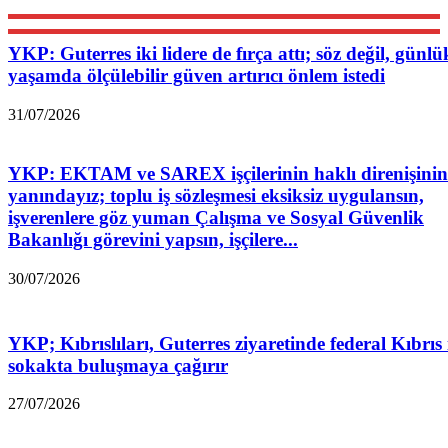
YKP: Guterres iki lidere de fırça attı; söz değil, günlü
yaşamda ölçülebilir güven artırıcı önlem istedi
31/07/2026
YKP: EKTAM ve SAREX işçilerinin haklı direnişinin
yanındayız; toplu iş sözleşmesi eksiksiz uygulansın,
işverenlere göz yuman Çalışma ve Sosyal Güvenlik
Bakanlığı görevini yapsın, işçilere...
30/07/2026
YKP; Kıbrıslıları, Guterres ziyaretinde federal Kıbrıs 
sokakta buluşmaya çağırır
27/07/2026