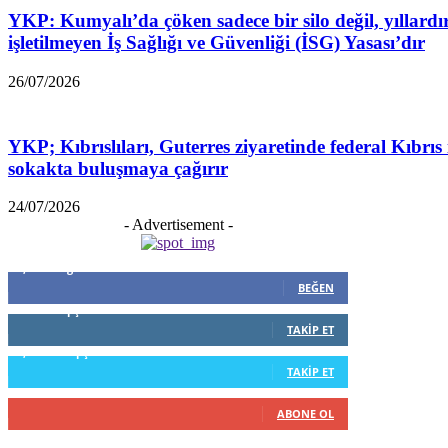
YKP: Kumyalı’da çöken sadece bir silo değil, yıllardı
işletilmeyen İş Sağlığı ve Güvenliği (İSG) Yasası’dır
26/07/2026
YKP; Kıbrıslıları, Guterres ziyaretinde federal Kıbrıs 
sokakta buluşmaya çağırır
24/07/2026
- Advertisement -
5,999
Beğenenler
BEĞEN
796
Takipçiler
TAKIP ET
1,253
Takipçiler
TAKIP ET
916
Abone
ABONE OL