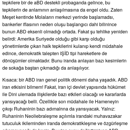
tepkilere bir de aBD destekli probaganda gelince, bu
tepkilerin de anlamının anlaşılmasına da engel oldu. Zaten
Meşet kentinde Molaların merkezi yerinde başlamadsı,
bankerler iflasının neden oluşu başlangıcı dahi bilinince
bunun ABD eksenli olmadığı ortada. Fakat şu tehlike yeniden
belirdi: Amerika Suriyede olduğu gibi karşı olduğu
yönetimlerde çıkan halk tepkilerini kulanıp kendi müdahale
edince, demokratik talepten IŞİD tipi hareketlere de
dönüşümler olmaktadır. Bunu iranda anlayan bazı kesimlerin
de sokağa baştan çıkmadığı da anlaşılıyor.
Kısaca: bir ABD iran genel politik dönemi daha yaşadık. ABD
iran etkisini bilmem! Fakat, iran içi devlet yapısında hükümet
ile Dini ulemada ilişkilerde bazı etkileri olacağı ve kararlarda
yansıyacağı belli. Özellikle son müdahale ile Hameneyin
çıkışı Ruhaninin bazı adımalrına da yansıyacak. Yalnız:
Ruhaninin Neoliebraleşme açılımla irandaki muhavazakar
tutuculuk ikileminden iranda demokratikleşme ve özgürleşme