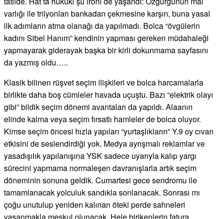
tatilde. Hat ta hukuki şu ironi de yaşandı: Özgürgünün mal
varlığı ile trilyonları bankadan çekmesine karşın, buna yasal
ilk adımların atma olanağı da yapılmadı. Bolca “övgülerin
kadını Sibel Hanım” kendinin yapması gereken müdahaleği
yapmayarak giderayak başka bir kirli dokunmama sayfasını
da yazmış oldu…..
Klasik bilinen rüşvet seçim ilişkileri ve bolca harcamalarla
birlikte daha boş cümleler havada uçuştu. Bazı “elektrik olayı
gibi” bildik seçim dönemi avantaları da yapıldı. Alaanın
elinde kalma veya seçim fırsatlı hamleler de bolca oluyor.
Kimse seçim öncesi hızla yapılan “yurtaşlıkların” Y.9 oy cıvarı
etkisini de seslendirdiği yok. Medya ayrışmalı reklamlar ve
yasadışılık yapılanışına YSK sadece uyarıyla kalıp yargı
sürecini yapmama normaleşen davranışlarla artık seçim
döneminin sonuna geldik. Cumartesi gece sendromu ile
tamamlanacak yolculuk sandıkla sonlanacak. Sonrası mı
çoğu unutulup yeniden kalınan öteki perde sahneleri
yaşanmakla meşkul olunacak. Hele birikenlerin fatura