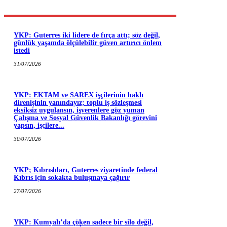
YKP: Guterres iki lidere de fırça attı; söz değil,
günlük yaşamda ölçülebilir güven artırıcı önlem
istedi
31/07/2026
YKP: EKTAM ve SAREX işçilerinin haklı
direnişinin yanındayız; toplu iş sözleşmesi
eksiksiz uygulansın, işverenlere göz yuman
Çalışma ve Sosyal Güvenlik Bakanlığı görevini
yapsın, işçilere...
30/07/2026
YKP; Kıbrıslıları, Guterres ziyaretinde federal
Kıbrıs için sokakta buluşmaya çağırır
27/07/2026
YKP: Kumyalı’da çöken sadece bir silo değil,