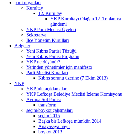
parti organları
Kurultay
12. Kurultay
YKP Kurultayı Olağan 12. Toplantısı
gündemi
YKP Parti Meclisi Üyeleri
Sekretarya
İlçe Yönetim Kurulları
Belgeler
Yeni Kıbrıs Partisi Tüzüğü
Yeni Kıbrıs Partisi Programı
YKP ne düşünür?
Yerinden yönetimler için manifesto
Parti Meclisi Kararları
Kıbrıs sorunu üzerine (7 Ekim 2013)
YKP
YKP’nin açıklamaları
YKP Lefkoşa Belediye Meclisi İzleme Komisyonu
Avrupa Sol Partisi
transform
seçim/boykot çalışmaları
seçim 2015
Başka bir Lefkoşa mümkün 2014
Anayasaya hayır
boykot 2013