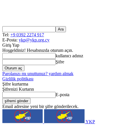
Tel:
+9 0392 2274 917
E-Posta:
ykp@ykp.org.cy
Giriş Yap
Hoşgeldiniz! Hesabınızda oturum açın.
kullanıcı adınız
Şifre
Parolanızı mı unuttunuz? yardım almak
Gizlilik politikası
Şifre kurtarma
Şifrenizi Kurtarın
E-posta
Email adresine yeni bir şifre gönderilecek.
YKP