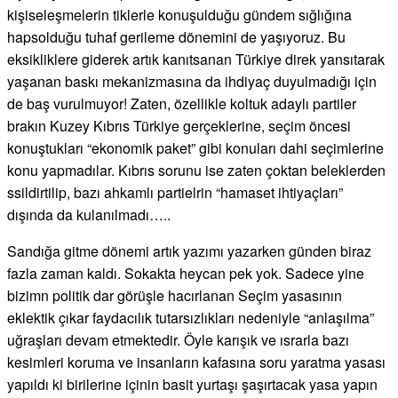
kişiseleşmelerin tiklerle konuşulduğu gündem sığlığına
hapsolduğu tuhaf gerileme dönemini de yaşıyoruz. Bu
eksikliklere giderek artık kanıtsanan Türkiye direk yansıtarak
yaşanan baskı mekanizmasına da ihdiyaç duyulmadığı için
de baş vurulmuyor! Zaten, özellikle koltuk adaylı partiler
brakın Kuzey Kıbrıs Türkiye gerçeklerine, seçim öncesi
konuştukları “ekonomik paket” gibi konuları dahi seçimlerine
konu yapmadılar. Kıbrıs sorunu ise zaten çoktan beleklerden
ssildirtilip, bazı ahkamlı partielrin “hamaset ihtiyaçları”
dışında da kulanılmadı…..
Sandığa gitme dönemi artık yazımı yazarken günden biraz
fazla zaman kaldı. Sokakta heycan pek yok. Sadece yine
bizimn politik dar görüşle hacırlanan Seçim yasasının
eklektik çıkar faydacılık tutarsızlıkları nedeniyle “anlaşılma”
uğraşları devam etmektedir. Öyle karışık ve ısrarla bazı
kesimleri koruma ve insanların kafasına soru yaratma yasası
yapıldı ki birilerine içinin basit yurtaşı şaşırtacak yasa yapın