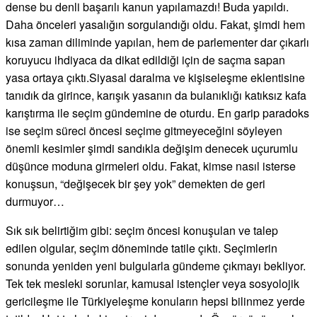
dense bu denli başarılı kanun yapılamazdı! Buda yapıldı.
Daha önceleri yasalığın sorgulandığı oldu. Fakat, şimdi hem
kısa zaman diliminde yapılan, hem de parlementer dar çıkarlı
koruyucu ihdiyaca da dikat edildiği için de saçma sapan
yasa ortaya çıktı.Siyasal daralma ve kişiseleşme eklentisine
tanıdık da girince, karışık yasanın da bulanıklığı katıksız kafa
karıştırma ile seçim gündemine de oturdu. En garip paradoks
ise seçim süreci öncesi seçime gitmeyeceğini söyleyen
önemli kesimler şimdi sandıkla değişim denecek uçurumlu
düşünce moduna girmeleri oldu. Fakat, kimse nasıl isterse
konuşsun, “değişecek bir şey yok” demekten de geri
durmuyor…
Sık sık belirtiğim gibi: seçim öncesi konuşulan ve talep
edilen olgular, seçim döneminde tatile çıktı. Seçimlerin
sonunda yeniden yeni bulgularla gündeme çıkmayı bekliyor.
Tek tek mesleki sorunlar, kamusal istençler veya sosyolojik
gericileşme ile Türkiyeleşme konuların hepsi bilinmez yerde