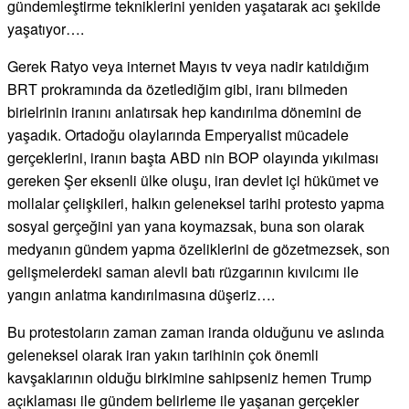
gündemleştirme tekniklerini yeniden yaşatarak acı şekilde
yaşatıyor….
Gerek Ratyo veya internet Mayıs tv veya nadir katıldığım
BRT prokramında da özetlediğim gibi, iranı bilmeden
birielrinin iranını anlatırsak hep kandırılma dönemini de
yaşadık. Ortadoğu olaylarında Emperyalist mücadele
gerçeklerini, iranın başta ABD nin BOP olayında yıkılması
gereken Şer eksenli ülke oluşu, iran devlet içi hükümet ve
mollalar çelişkileri, halkın geleneksel tarihi protesto yapma
sosyal gerçeğini yan yana koymazsak, buna son olarak
medyanın gündem yapma özeliklerini de gözetmezsek, son
gelişmelerdeki saman alevli batı rüzgarının kıvılcımı ile
yangın anlatma kandırılmasına düşeriz….
Bu protestoların zaman zaman iranda olduğunu ve aslında
geleneksel olarak iran yakın tarihinin çok önemli
kavşaklarının olduğu birkimine sahipseniz hemen Trump
açıklaması ile gündem belirleme ile yaşanan gerçekler