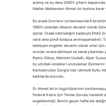
aramış ve bu dava 2000’li yılların başlarınd
Hakları Mahkemesi Ahmet An leyhine karar v
Bu arada Sınırların zorlanmasında Kıbrıslıtür
1990’lı yıllardan itibaren devamlı olarak Gü
açtılar. Orada hatırladığım kadarıyla ENAZ ör
vardı ama şimdi kolayca anımsayamadım). Ta
bekleyen engeller devamlı olarak onlar için
sınırları ısrarla delmeye ve sanat çıkarması
Ramiz Gökçe, Mehmet Ulubatlı, Alper Susuz
bu yöndeki emekleri unutulamaz (İsimlerini u
Karikatürcüler Dergisi’nde rahmetli Kutlu A
katkılarda bulundu.
Dr Ahmet An’ın özgürlüklerinin kısıtlanmasıy
Federal Kıbrıs İçin Temas Gurubu hareketi d
engellenmişti. Benim geçen hafta ele aldığı