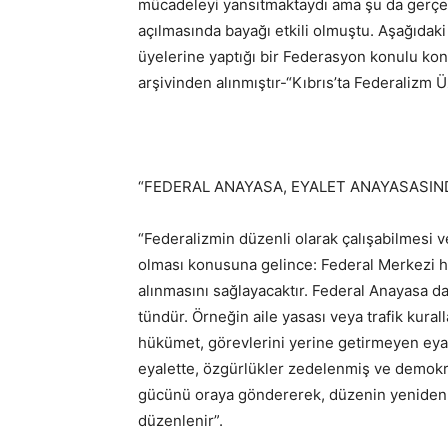
mücadeleyi yansıtmaktaydı ama şu da gerçekt
açılmasında bayağı etkili olmuştu. Aşağıdak
üyelerine yaptığı bir Federasyon konulu ko
arşivinden alınmıştır-“Kıbrıs’ta Federalizm
“FEDERAL ANAYASA, EYALET ANAYASASI
“Federalizmin düzenli olarak çalışabilmesi v
olması konusuna gelince: Federal Merkezi hü
alınmasını sağlayacaktır. Federal Anayasa da
tündür. Örneğin aile yasası veya trafik kural
hükümet, görevlerini yerine getirmeyen eyalet
eyalette, özgürlükler zedelenmiş ve demokr
gücünü oraya göndererek, düzenin yeniden k
düzenlenir”.