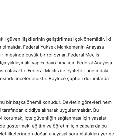
lı güven ilişkilerinin geliştirilmesi çok önemlidir. İki
emen olmalıdır. Federal Yüksek Mahkeme­nin Anayasa
tirilmesinde büyük bir rol oynar. Fede­ral Meclis
tça yaklaşmalı, yapıcı davranmalıdır. Federal Anayasa
u olacaktır. Federal Meclis ile eyaletler arasındaki
esinde incelenecektir. Böylece şüpheli durumlarda
­mü bir başka önemli konudur. Devletin görevleri hem
 tarafından ciddiye alınarak uygulanmalıdır. Bu
yi korumak, içte güvenliğin sağlanması için yasalar
de göstermek, eğitim ve öğretim için çabalarda bu­
evlet ilkelerinden doğan anayasal sorumlulukları yerine