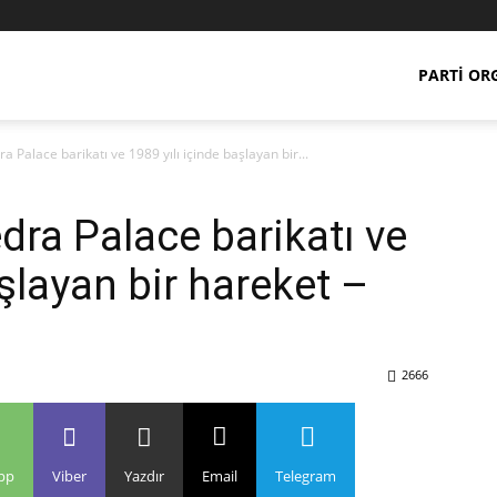
PARTI OR
ra Palace barikatı ve 1989 yılı içinde başlayan bir...
edra Palace barikatı ve
aşlayan bir hareket –
2666
pp
Viber
Yazdır
Email
Telegram