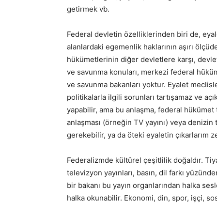
getirmek vb.
Federal devletin özelliklerinden biri de, eya­le
alanlardaki egemenlik haklarının aşırı ölçüde 
hükümetlerinin diğer devletlere karşı, devle
ve savunma konuları, merkezi federal hükümet
ve savunma bakanları yoktur. Eyalet meclis­
politikalarla ilgili sorunları tartışamaz ve a
yapabilir, ama bu anlaşma, federal hükümet 
anlaşması (örneğin TV yayını) veya denizin te­
gerekebilir, ya da öteki eyaletin çıkarlarım
Federalizmde kültürel çeşitlilik doğaldır. Tiya
televizyon yayınları, basın, dil farkı yüzünd
bir bakanı bu yayın organlarından halka sesle
halka okunabilir. Ekonomi, din, spor, işçi, sos