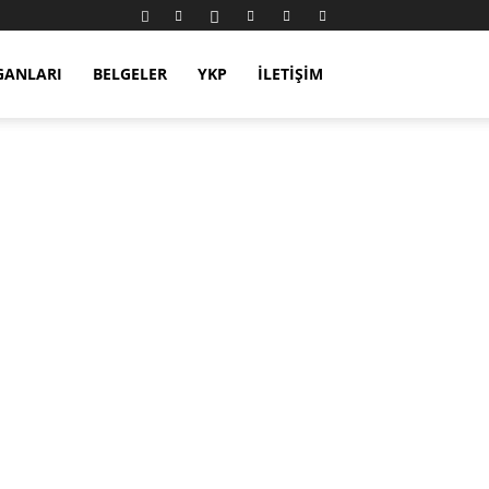
GANLARI
BELGELER
YKP
İLETIŞIM