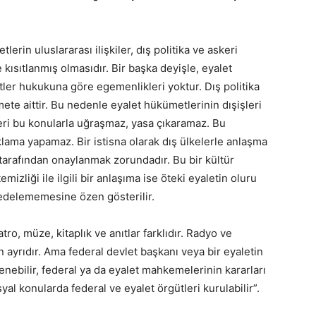
tlerin uluslararası ilişkiler, dış politika ve askeri
kı­sıtlanmış olmasıdır. Bir başka deyişle, eyalet
tler hu­kukuna göre egemenlikleri yoktur. Dış politika
e aittir. Bu nedenle eyalet hükümetlerinin dışişle­ri
leri bu konularla uğraşmaz, yasa çıkaramaz. Bu
çıklama yapamaz. Bir istisna olarak dış ülkelerle anlaş­ma
tarafından onaylanmak zorundadır. Bu bir kültür
mizliği ile ilgili bir anlaşıma ise öteki eyaletin oluru
 zedelememesine özen gösterilir.
tro, müze, ki­taplık ve anıtlar farklıdır. Radyo ve
en ayrıdır. Ama federal devlet başkanı veya bir eyaletin
nebilir, fede­ral ya da eyalet mahkemelerinin kararları
yal ko­nularda federal ve eyalet örgütleri kurulabilir”.