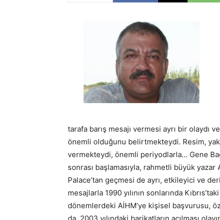
tarafa barış mesajı vermesi ayrı bir olaydı v
önemli olduğunu belirtmekteydi. Resim, yaklaş
vermekteydi, önemli periyodlarla… Gene Bağ
sonrası başlamasıyla, rahmetli büyük yazar Az
Palace’tan geçmesi de ayrı, etkileyici ve deri
mesajlarla 1990 yılının sonlarında Kıbrıs’ta
dönemlerdeki AİHM’ye kişisel başvurusu, özg
da, 2003 yılındaki barikatların açılması olayı