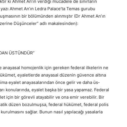
ir ki Ahmet An’ın verdiği mücadele de sınırların
i yazı Ahmet An’ın Ledra Palace’ta Temas gurubu
nuşmasının bir bölümünden alınmıştır (Dr Ahmet An’ın
 Üzerine Düşünceler” adlı makalesinden):
NDAN ÜSTÜNDÜR”
e anayasal homojenlik için gereken federal ilkelerin ne
­kümet, eyaletlerde anayasal düzenin güvence altı­na
i­ma eyalet anayasalarından önce gelir ve daha üs­
ları konularında, eyalet başka bir yasa yapamaz. Fe­deral
 için bir görevli atayabilir ve ona emir verebilir. Bir
atik düzen bozulmuşsa, federal hükümet, federal polis
urulmasını sağlar. Bunun nasıl yapılacağı yasalarla