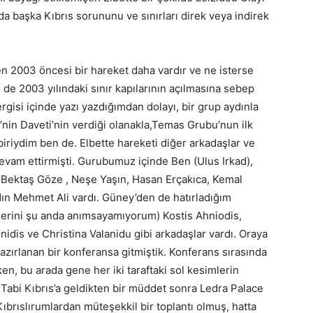
a başka Kıbrıs sorununu ve sınırları direk veya indirek
n 2003 öncesi bir hareket daha vardır ve ne isterse
 de 2003 yılındaki sınır kapılarının açılmasına sebep
rgisi içinde yazı yazdığımdan dolayı, bir grup aydınla
isi’nin Daveti’nin verdiği olanakla,Temas Grubu’nun ilk
biriydim ben de. Elbette hareketi diğer arkadaşlar ve
vam ettirmişti. Gurubumuz içinde Ben (Ulus Irkad),
, Bektaş Göze , Neşe Yaşın, Hasan Erçakıca, Kemal
dın Mehmet Ali vardı. Güney’den de hatırladığım
imlerini şu anda anımsayamıyorum) Kostis Ahniodis,
idis ve Christina Valanidu gibi arkadaşlar vardı. Oraya
azırlanan bir konferansa gitmiştik. Konferans sırasında
en, bu arada gene her iki taraftaki sol kesimlerin
. Tabi Kıbrıs’a geldikten bir müddet sonra Ledra Palace
 Kıbrıslırumlardan müteşekkil bir toplantı olmuş, hatta