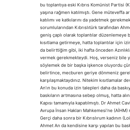
bu toplantıya eski Kıbrıs Komünist Partisi (
yaşına rağmen katılmıştı. Gene müteveffa a
katılımı ve katkılarını da yadetmek gerekmekt
sorumlularından Kıbrıslıtürk tarafından Ahmet
geniş çaplı olarak toplantılar düzenlemeye b
kısıtlama getirmeye, hatta toplantılar için 
da belirttiğim gibi, iki hafta önceden Azınlık
vermek gerekmekteydi. Hoş, verseniz bile y
söylemek de bir başka işkence oluyordu çün
belirtince, mecburen geriye dönmeniz gerek
karşılaşmaktaydınız. Nitekim kısıtlamalar d
An’ın bu konuda izin talepleri daha da bask
baskıların artmasına sebep olmuş, hatta alın
Kapısı tamamıyla kapatılmıştı. Dr Ahmet Cav
Avrupa İnsan Hakları Mahkemesi’ne (AİHM) r
Gerçi daha sonra bir Kıbrıslırum kadının (L
Ahmet An da kendisine karşı yapılan bu bas