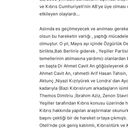
ve Kıbrıs Cumhuriyeti’nin AB’ye üye olması d
etkileyen olaylardı…
Aslında es geçilmeyecek ve anılması gereke
olsun bu hareketin varlığı , yaptığı mücadele
olmuştur. O yıl, Mayıs ayı içinde Özgürlük De
birlikte,Batı Berlin’e giderek , Yeşiller Part
temellerinin atılmasına yardımcı olanlardan 
en başta Dr Ahmet Cavit An göğüsleyerek de
Ahmet Cavit An, rahmetli Arif Hasan Tahsin
Aktunç ,Niyazi Kızılyürek ve Londra’ dan Ay
kadarıyla (Bazı Kıbrıslırum arkadaşların is
Themos Dimitriu ,İbrahim Aziz, Zenon Stavrin
Yeşiller tarafından Kıbrıs konusu üzerinde h
Kıbrıs hakkında yapılan araştırmalar okunurk
başını çektiği bir de hareket ortaya çıkmıştı
Oteli’nde çok geniş katılımlı, Kıbrıslıtürk ve