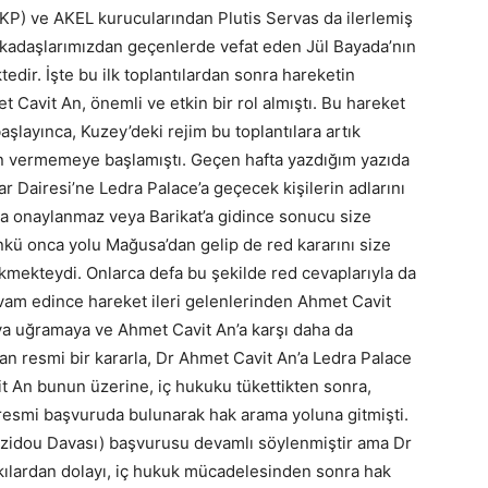
KKP) ve AKEL kurucularından Plutis Servas da ilerlemiş
rkadaşlarımızdan geçenlerde vefat eden Jül Bayada’nın
edir. İşte bu ilk toplantılardan sonra hareketin
 Cavit An, önemli ve etkin bir rol almıştı. Bu hareket
aşlayınca, Kuzey’deki rejim bu toplantılara artık
izin vermemeye başlamıştı. Geçen hafta yazdığım yazıda
lar Dairesi’ne Ledra Palace’a geçecek kişilerin adlarını
a onaylanmaz veya Barikat’a gidince sonucu size
kü onca yolu Mağusa’dan gelip de red kararını size
mekteydi. Onlarca defa bu şekilde red cevaplarıyla da
evam edince hareket ileri gelenlerinden Ahmet Cavit
ıya uğramaya ve Ahmet Cavit An’a karşı daha da
an resmi bir kararla, Dr Ahmet Cavit An’a Ledra Palace
it An bunun üzerine, iç hukuku tükettikten sonra,
esmi başvuruda bulunarak hak arama yoluna gitmişti.
oizidou Davası) başvurusu devamlı söylenmiştir ama Dr
kılardan dolayı, iç hukuk mücadelesinden sonra hak