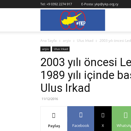
Tel:
+9 0392 2274 917
E-Posta:
ykp@ykp.org.cy
YKP
Ana Sayfa
arşiv
Ulus Irkad
2003 yılı öncesi Led
arşiv
Ulus Irkad
2003 yılı öncesi L
1989 yılı içinde b
Ulus Irkad
11/12/2016
Facebook
X
WhatsA
Paylaş