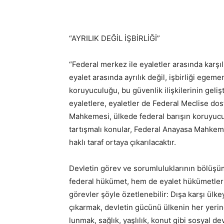
“AYRILIK DEĞİL İŞBİRLİĞİ”
“Federal merkez ile eyaletler arasında karşılık
eyalet arasında ayrılık değil, işbir­liği eg
koruyuculuğu, bu güvenlik ilişkile­rinin geliş
eyaletlere, eyaletler de Federal Meclise dos
Mahkemesi, ülkede federal barışın ko­ruyucus
tartışmalı konular, Federal Anayasa Mahkem
haklı taraf ortaya çıkarılacaktır.
Devletin görev ve sorumluluklarının bölüşü
federal hükümet, hem de eyalet hükümetle­ri
görevler şöyle özetlenebilir: Dışa karşı ülke
çıkarmak, devletin gücünü ülkenin her yerin
lunmak, sağlık, yaşlılık, konut gibi sosyal d