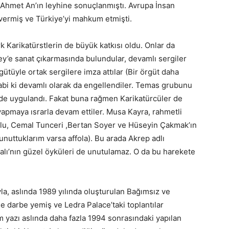
a Ahmet An’ın leyhine sonuçlanmıştı. Avrupa İnsan
ermiş ve Türkiye’yi mahkum etmişti.
k Karikatürstlerin de büyük katkısı oldu. Onlar da
ney’e sanat çıkarmasında bulundular, devamlı sergiler
gütüyle ortak sergilere imza attılar (Bir örgüt daha
bi ki devamlı olarak da engellendiler. Temas grubunu
 de uygulandı. Fakat buna rağmen Karikatürcüler de
 yapmaya ısrarla devam ettiler. Musa Kayra, rahmetli
lu, Cemal Tunceri ,Bertan Soyer ve Hüseyin Çakmak’ın
nuttuklarım varsa affola). Bu arada Akrep adlı
dalı’nın güzel öyküleri de unutulamaz. O da bu harekete
la, aslında 1989 yılında oluşturulan Bağımsız ve
e darbe yemiş ve Ledra Palace’taki toplantılar
m yazı aslında daha fazla 1994 sonrasındaki yapılan