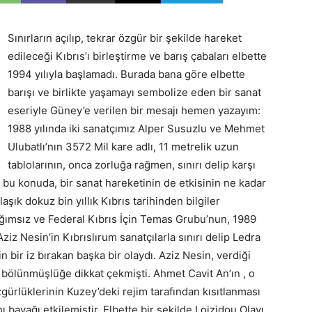
Sınırların açılıp, tekrar özgür bir şekilde hareket
edileceği Kıbrıs’ı birleştirme ve barış çabaları elbette
1994 yılıyla başlamadı. Burada bana göre elbette
barışı ve birlikte yaşamayı sembolize eden bir sanat
eseriyle Güney’e verilen bir mesajı hemen yazayım:
1988 yılında iki sanatçımız Alper Susuzlu ve Mehmet
Ulubatlı’nın 3572 Mil kare adlı, 11 metrelik uzun
tablolarının, onca zorluğa rağmen, sınırı delip karşı
e bu konuda, bir sanat hareketinin de etkisinin ne kadar
ık dokuz bin yıllık Kıbrıs tarihinden bilgiler
ımsız ve Federal Kıbrıs İçin Temas Grubu’nun, 1989
iz Nesin’in Kıbrıslırum sanatçılarla sınırı delip Ledra
n bir iz bırakan başka bir olaydı. Aziz Nesin, verdiği
ki bölünmüşlüğe dikkat çekmişti. Ahmet Cavit An’ın , o
ürlüklerinin Kuzey’deki rejim tarafından kısıtlanması
nı bayağı etkilemiştir. Elbette bir şekilde Loizidou Olayı