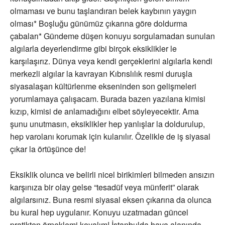
olmaması ve bunu taşlandıran belek kaybının yaygın
olması* Boşluğu günümüz çıkarına göre doldurma
çabaları* Gündeme düşen konuyu sorgulamadan sunulan
algılarla deyerlendirme gibi birçok eksiklikler le
karşılaşırız. Dünya veya kendi gerçeklerini algılarla kendi
merkezli algılar la kavrayan Kıbrıslılık resmi duruşla
siyasalaşan kültürlenme ekseninden son gelişmeleri
yorumlamaya çalışacam. Burada bazen yazılana kimisi
kızıp, kimisi de anlamadığını elbet söyleyecektir. Ama
şunu unutmasın, eksiklikler hep yanlışlar la doldurulup,
hep varolanı korumak için kulanılır. Özelikle de iş siyasal
çıkar la örtüşünce de!
Eksiklik olunca ve belirli nicel birikimleri bilmeden ansızın
karşınıza bir olay gelse “tesadüf veya münferit” olarak
algılarsınız. Buna resmi siyasal eksen çıkarına da olunca
bu kural hep uygulanır. Konuyu uzatmadan güncel
pratikten örneklemi koyalım! İstanbulda hava alanında