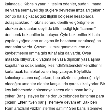
kalınacak! Kıbrısın yarınını teslim edenler, sudan limana
ne varsa sermayeli dış güçlere devretme imzaları çakanlr,
dönüp hala çıkacak gaz ilişkili bölgesel hesaplarda
dolaşacaklardır. Kıbrıs sorunu denilir ve görüşmeler
olurken de olanları deyil de bilinmediği için “sanırım”
denilerek beklentiler konuluyor. Öyle beklentiler ki hala
yapılan yağmaların anlaşma ile hesabının sorulacağına
inananlar vardır. Çözümü kimisi ganimetcilerin de
kaybetmesini umma gibi tuhaf algı da vardır. Oysa
masada biliyoruz ki yağma ile yasa dışılığın yasalaşma
koşullarına odaklanıldığı kesindir!Sistemcielr kendilerini
kurtaracak hamleleri zaten hep yapıyor. Böylelikle
kalıcılaşmalarını sağlarken, hep çözüm le geleceğin iyi
olacağını umanlar olanlar karşısında çaresiz kalıyorlar. Bir
köy kahbesinde anlaşmaya kaerşı olan insan kafayı
çeker! Barış isteyen birine dönüp cebinden bir tomar para
çıkarır! Ekler: “Sen barış istemeye devam et* Bak ben
Rum arazisini yüzbin sterline sattım* Sen barış istemeye