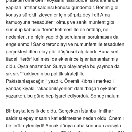
yapılan imtihar saldırısı konusu gündemdir. Benim gibi
konuyu sürekli izleyenler için sürpriz deyil di! Ama
kamuoyuna “tesadüfen” olmuş ve sanki münferit gibi
sunulup kabuslu “terör” kelimesi ile de örtülüp, ne
nedenleri, ne niçin yapıldığı sorularının sorulmasını da
engelenmdi! Sanki terör olayı ve nümünferit ile tesadüfen
gerçekleştirilen olay gibi düşünsel algılandı. Buna sert
ifadeli “terör” kelimesi de eklenince işler tamamlanmış
oldu. Oysa enazından Suriye olaylarıyla bu yayında da
sık sık “Türkiyenin bu politik strateji ile
Pakistanlaşacağını” yazdık. Önemli Kıbrıslı merkezli
yandaş kıyaklı “akademisyenler” dahi “başarı öyküler”
yazarken, bu güne hep işaret ediyorduk. Sonuç malum.
Bir başka terslik de oldu. Gerçekten İstanbul imtihar
saldırısı epey insanın katledilmesine neden oldu. Önemli
bir terör eylemiydi! Ancak dünya daha konunun acısıyla