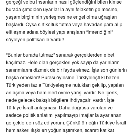
gerçeği ve bu insanların nasıl güçlendiğini bilen kimse
burada şimdiden uyarılar la ayni felaketin gelmesine,
yaşam birçiminin yerleşmesine engel olma uğraşları
başlardı. Oysa sırf koltuk tutma veya havadan para alıp
elitleşme adına böylesi yapılanışların “imrendiğini”
söyleyen politikacılarvardır!
“Bunlar burada tutmaz” sanarak gerçeklerden elbet
kaçılmaz. Hele olan gerçekleri yok sayıp da yarınların
sanırımlarını dizmek de bir fayda etmez. İşte son günlerin
başka örnekleri! Burası öylesine Türkiyeleşti ki bazen
Türkiyeden fazla Türkiyeleşme nutukları çekilip, yapılan
anlaşma veya hamleleri övme yarışı vardır. Ne içerik,
nede gelecek bakışlı bilgilere ihdiyaçalrı vardır. İşte
Türkiye İsrail anlaşması! Daha doğrusu varolan ve
sadece politik anlatımı yapılmayıp imajlar la ayarlanan
gerçeklerden söz ediyorum. Çünkü örneğin Türkiye İsrail
hem askeri ilişkileri yoğunlaştırırken, ticareti kat kat