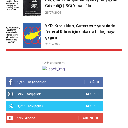
Güvenliği (İSG) Yasası’dır
26/07/2026
YKP; Kıbrıslıları, Guterres ziyaretinde
federal Kıbrıs için sokakta buluşmaya
çağırır
24/07/2026
- Advertisement -
5,999
Beğenenler
BEĞEN
796
Takipçiler
TAKIP ET
1,253
Takipçiler
TAKIP ET
916
Abone
ABONE OL