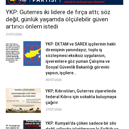
YKP: Guterres iki lidere de fırça attı; söz
değil, günlük yaşamda ölçülebilir güven
artırıcı önlem istedi
31/07/2026
YKP: EKTAM ve SAREX işçilerinin haklı
direnişinin yanındayız; toplu iş
sözleşmesi eksiksiz uygulansın,
işverenlere göz yuman Çalışma ve
Sosyal Güvenlik Bakanlığı görevini
yapsın, işçilere...
30/07/2026
YKP; Kıbrıslıları, Guterres ziyaretinde
federal Kıbrıs için sokakta buluşmaya
çağırır
27/07/2026
YKP: Kumyalı’da çöken sadece bir silo
değil, yıllardır işletilmeyen İş Sağlığı ve