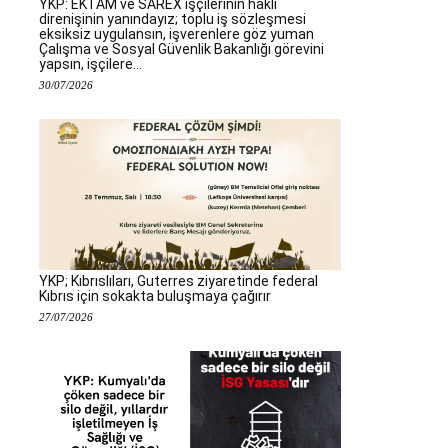
YKP: EKTAM ve SAREX işçilerinin haklı
direnişinin yanındayız; toplu iş sözleşmesi
eksiksiz uygulansın, işverenlere göz yuman
Çalışma ve Sosyal Güvenlik Bakanlığı görevini
yapsın, işçilere...
30/07/2026
YKP; Kıbrıslıları, Guterres ziyaretinde federal
Kıbrıs için sokakta buluşmaya çağırır
27/07/2026