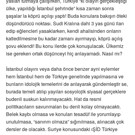
yasları tutmaya çalışırken, Türkiye “ki olayın gerçekleştiği
ülke, yapıldığı İstanbul şehrinde” kısa zaman sonra
şaşalar la köprü açılışı yaptı! Buda konulara bakışın öteki
düşündürücü noktası. Sudi Kralına dahi 3 yas günü ilan
edip eğlencleri yasaklarken, kendi ahalisinden onların
katledilmesine bu kadar zamanı ayırmayıp, köprü açılış
şovu eklendi! Bu konu ilerde çok konuşulacak. Ülkemiz
ise gereken ortak düşünceyi hiç anlayamadı. Nasıl mı?
İstanbul olayını veya daha önce benzer ayni eylemler
hem İstanbul hem de Türkiye genelinde yapılmasına ve
bunların idolojik temelerini de anlayarak gündemleştir se,
burada temeli atılıp yayılan sosyolojik siyasal gerçeklere
budenli suskun kalınmayacaktı. Hat da resmi
politikacıların savunmaları bu denli kolay olmayacaktı.
Belek kaybı olmasa ve konuları tesadüf ile yorumlayıp
unutulmasa, “sanırım olmaza” sığınılmasa, alınacak çok
dersler de olacaktı. Suriye konusundaki ıŞİD Türkiye