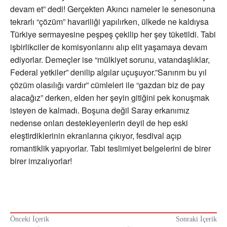
devam et” dedi! Gerçekten Akıncı nameler le senesonuna
tekrarlı “çözüm” havariliği yapılırken, ülkede ne kaldıysa
Türkiye sermayesine peşpeş çekilip her şey tüketildi. Tabi
işbirlikciler de komisyonlarını alıp elit yaşamaya devam
ediyorlar. Demeçler ise “mülkiyet sorunu, vatandaşlıklar,
Federal yetkiler” denilip algılar uçuşuyor.”Sanırım bu yıl
çözüm olasılığı vardır” cümleleri ile “gazdan biz de pay
alacağız” derken, elden her şeyin gitiğini pek konuşmak
isteyen de kalmadı. Boşuna değil Saray erkanımız
nedense onları destekleyenlerin deyil de hep eski
eleştirdiklerinin ekranlarına çıkıyor, fesdival açıp
romantiklik yapıyorlar. Tabi teslimiyet belgelerini de birer
birer imzalıyorlar!
Önceki İçerik
Sonraki İçerik