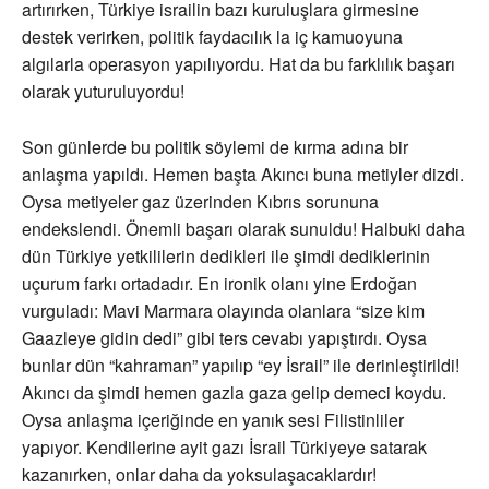
artırırken, Türkiye israilin bazı kuruluşlara girmesine
destek verirken, politik faydacılık la iç kamuoyuna
algılarla operasyon yapılıyordu. Hat da bu farklılık başarı
olarak yuturuluyordu!
Son günlerde bu politik söylemi de kırma adına bir
anlaşma yapıldı. Hemen başta Akıncı buna metiyler dizdi.
Oysa metiyeler gaz üzerinden Kıbrıs sorununa
endekslendi. Önemli başarı olarak sunuldu! Halbuki daha
dün Türkiye yetkililerin dedikleri ile şimdi dediklerinin
uçurum farkı ortadadır. En ironik olanı yine Erdoğan
vurguladı: Mavi Marmara olayında olanlara “size kim
Gaazleye gidin dedi” gibi ters cevabı yapıştırdı. Oysa
bunlar dün “kahraman” yapılıp “ey İsrail” ile derinleştirildi!
Akıncı da şimdi hemen gazla gaza gelip demeci koydu.
Oysa anlaşma içeriğinde en yanık sesi Filistinliler
yapıyor. Kendilerine ayit gazı İsrail Türkiyeye satarak
kazanırken, onlar daha da yoksulaşacaklardır!