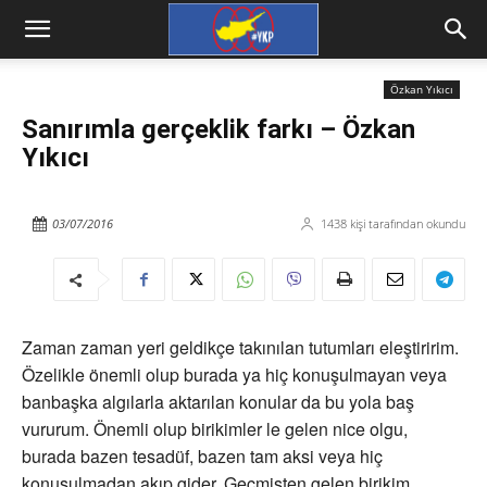
Özkan Yıkıcı
Sanırımla gerçeklik farkı – Özkan
Yıkıcı
03/07/2016
1438
kişi tarafından okundu
Zaman zaman yeri geldikçe takınılan tutumları eleştiririm.
Özelikle önemli olup burada ya hiç konuşulmayan veya
banbaşka algılarla aktarılan konular da bu yola baş
vururum. Önemli olup birikimler le gelen nice olgu,
burada bazen tesadüf, bazen tam aksi veya hiç
konuşulmadan akıp gider. Geçmişten gelen birikim