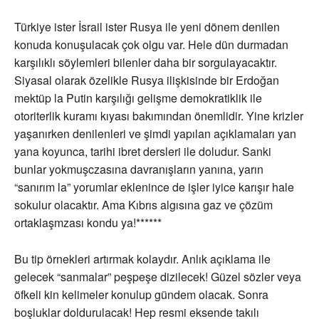
Türkiye ister İsrail ister Rusya ile yeni dönem denilen
konuda konuşulacak çok olgu var. Hele dün durmadan
karşılıklı söylemleri bilenler daha bir sorgulayacaktır.
Siyasal olarak özelikle Rusya ilişkisinde bir Erdoğan
mektüp la Putin karşılığı gelişme demokratiklik ile
otoriterlik kuramı kıyası bakımından önemlidir. Yine krizler
yaşanırken denilenleri ve şimdi yapılan açıklamaları yan
yana koyunca, tarihi ibret dersleri ile doludur. Sanki
bunlar yokmuşczasına davranışların yanına, yarın
“sanırım la” yorumlar eklenince de işler iyice karışır hale
sokulur olacaktır. Ama Kıbrıs algısına gaz ve çözüm
ortaklaşmzası kondu ya!******
Bu tip örnekleri artırmak kolaydır. Anlık açıklama ile
gelecek “sanmalar” peşpeşe dizilecek! Güzel sözler veya
öfkeli kin kelimeler konulup gündem olacak. Sonra
boşluklar doldurulacak! Hep resmi eksende takılı