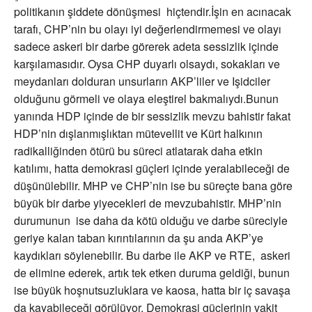
politikanın şiddete dönüşmesi hiçtendir.İşin en acınacak
tarafı, CHP’nin bu olayı iyi değerlendirmemesi ve olayı
sadece askeri bir darbe görerek adeta sessizlik içinde
karşılamasıdır. Oysa CHP duyarlı olsaydı, sokakları ve
meydanları dolduran unsurların AKP’liler ve Işidciler
olduğunu görmeli ve olaya eleştirel bakmalıydı.Bunun
yanında HDP içinde de bir sessizlik mevzu bahistir fakat
HDP’nin dışlanmışlıktan mütevellit ve Kürt halkının
radikalliğinden ötürü bu süreci atlatarak daha etkin
katılımı, hatta demokrasi güçleri içinde yeralabileceği de
düşünülebilir. MHP ve CHP’nin ise bu süreçte bana göre
büyük bir darbe yiyecekleri de mevzubahistir. MHP’nin
durumunun ise daha da kötü olduğu ve darbe süreciyle
geriye kalan taban kırıntılarının da şu anda AKP’ye
kaydıkları söylenebilir. Bu darbe ile AKP ve RTE, askeri
de elimine ederek, artık tek etken duruma geldiği, bunun
ise büyük hoşnutsuzluklara ve kaosa, hatta bir iç savaşa
da kayabileceği görülüyor. Demokrasi güçlerinin vakit