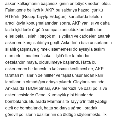
askeri kalkışmanın başarısızlığının en büyük nedeni oldu.
Fakat gene belliydi ki AKP, bu saldırıya hazırdı çünkü
RTE’nin (Recep Tayyip Erdoğan) kanallarda telefon
aracılığıyla konuşmalarından sonra, AKP yanlısı ve daha
fazla Işid terör örgütü sempatizanı oldukları belli olan
elleri palalı, silahlı birçok milis yolları ve caddeleri tutarak
askerlere karşı saldırıya geçti. Askerlerin bazı unsurlarının
silahlı çatışmaya girmek istememesi dolayısıyla teslim
olan erler, maalesef sakallı Işid’ciler tarafından
cezalandırılmaya, öldürülmeye başlandı. Hatta bu
askerlerden bir tanesinin kafasının kesilmesi de, AKP
taraftarı milislerin de militer ve faşist unsurlardan kalır
taraflarının olmadığını ortaya çıkardı. Olaylar sırasında
Ankara’da TBMM binası, AKP merkezi ve bazı polis ve
askeri tesislerle Genel Kurmaylık gibi binalar da
bombalandı. Bu arada Marmaris’te Tayyip’in tatil yaptığı
oteli de bombalandı, hatta saldırıya uğradı, oradaki
görevli polislerin bazılarının da öldüğü söylenmekte. İlk