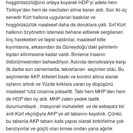
hoşgörüsüzlüğünü ortaya koyarak HDP’yi adeta hem
Türkiye’den hem de meclisten silme kararı aldı. Son iki-üç
senedir Kürt halkına uygulanan baskılar ve
hoşgörüsüzlük maalesef daha da doruklara çıktı. Sırf Kürt
halkının özyönetim istemesi behane edilerek sergilenen
linç hareketleri ve faşist saldırılar, maalesef kitle
kıyımlarına, arkasından da Güneydoğu’daki şehirlerin
toptan silinmesine kadar vardı. Binlerce insanın
öldürülmesinden bahsediliyor. Aslında demokrasiye karşı
ilk darbe son zamanlarda, tekrarlanan seçimler oldu. Bu
seçimlerde AKP, kitleleri baskı ve kontrol altına alarak
oylarını artırdı ve Yüzde kırklara varan oy düşüşünü
maalesef %52 civarına yükseltti. Tabi hem MHP’den hem
de HDP’den oy aldı. MHP zaten yedek lastik
durumundaydı , irrasyonel muhalefeti ve de sebepsiz bir
anti-Kürt ırkçılığıyla AKP’ye alt tabanını kaydırdı. Çünkü
bu tabanla AKP tabanı kafa yapısı olarak birbirlerine çok
benziyorlar ve güçlü olan kimse ondan yana ağırlık