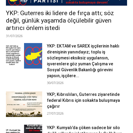
YKP: Guterres iki lidere de fırça attı; söz
değil, günlük yaşamda ölçülebilir güven
artırıcı önlem istedi
31/07/2026
YKP: EKTAM ve SAREX işçilerinin haklı
direnişinin yanındayız; toplu iş
sözleşmesi eksiksiz uygulansın,
işverenlere göz yuman Çalışma ve
Sosyal Güvenlik Bakanlığı görevini
yapsın, işçilere...
30/07/2026
YKP; Kıbrıslıları, Guterres ziyaretinde
federal Kıbrıs için sokakta buluşmaya
çağırır
27/07/2026
YKP: Kumyalı’da çöken sadece bir silo