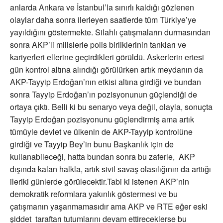
anlarda Ankara ve İstanbul’la sınırlı kaldığı gözlenen
olaylar daha sonra ilerleyen saatlerde tüm Türkiye’ye
yayıldığını göstermekte. Silahlı çatışmaların durmasından
sonra AKP’li milislerle polis birliklerinin tankları ve
kariyerleri ellerine geçirdikleri görüldü. Askerlerin ertesi
gün kontrol altına alındığı görülürken artık meydanın da
AKP-Tayyip Erdoğan’nın etkisi altına girdiği ve bundan
sonra Tayyip Erdoğan’ın pozisyonunun güçlendiği de
ortaya çıktı. Belli ki bu senaryo veya değil, olayla, sonuçta
Tayyip Erdoğan pozisyonunu güçlendirmiş ama artık
tümüyle devlet ve ülkenin de AKP-Tayyip kontrolüne
girdiği ve Tayyip Bey’in bunu Başkanlık için de
kullanabileceği, hatta bundan sonra bu zaferle, AKP
dışında kalan halkla, artık sivil savaş olasılığının da arttığı
ileriki günlerde görülecektir.Tabi ki istenen AKP’nin
demokratik reformlara yakınlık göstermesi ve bu
çatışmanın yaşanmamasıdır ama AKP ve RTE eğer eski
şiddet taraftarı tutumlarını devam ettireceklerse bu