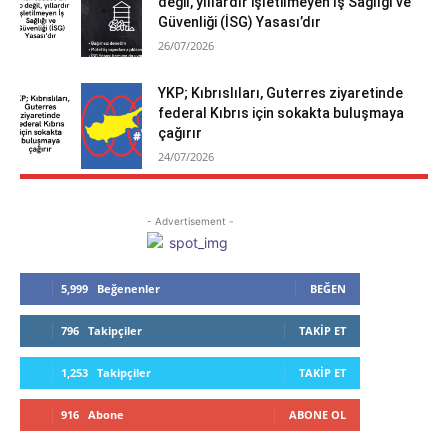
değil, yıllardır işletilmeyen İş Sağlığı ve
Güvenliği (İSG) Yasası’dır
26/07/2026
YKP; Kıbrıslıları, Guterres ziyaretinde
federal Kıbrıs için sokakta buluşmaya
çağırır
24/07/2026
- Advertisement -
5,999
Beğenenler
BEĞEN
796
Takipçiler
TAKIP ET
1,253
Takipçiler
TAKIP ET
916
Abone
ABONE OL