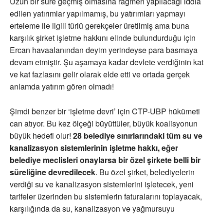
Uzun bir süre geçmiş olmasına rağmen yapılacağı iddia
edilen yatırımlar yapılmamış, bu yatırımları yapmayı
erteleme ile ilgili türlü gerekçeler üretilmiş ama buna
karşılık şirket işletme hakkını elinde bulundurduğu için
Ercan havaalanından deyim yerindeyse para basmaya
devam etmiştir. Şu aşamaya kadar devlete verdiğinin kat
ve kat fazlasını gelir olarak elde etti ve ortada gerçek
anlamda yatırım gören olmadı!
Şimdi benzer bir ‘işletme devri’ için CTP-UBP hükümeti
can atıyor. Bu kez ölçeği büyüttüler, büyük koalisyonun
büyük hedefi olur!
28 belediye sınırlarındaki tüm su ve
kanalizasyon sistemlerinin işletme hakkı, eğer
belediye meclisleri onaylarsa bir özel şirkete belli bir
süreliğine devredilecek
. Bu özel şirket, belediyelerin
verdiği su ve kanalizasyon sistemlerini işletecek, yeni
tarifeler üzerinden bu sistemlerin faturalarını toplayacak,
karşılığında da su, kanalizasyon ve yağmursuyu