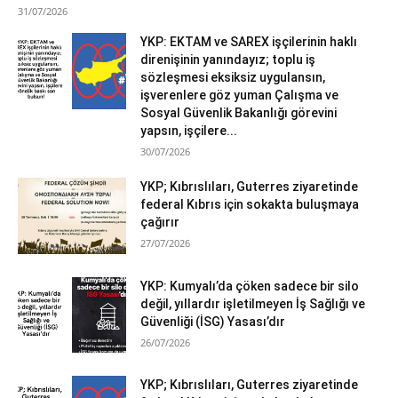
31/07/2026
YKP: EKTAM ve SAREX işçilerinin haklı
direnişinin yanındayız; toplu iş
sözleşmesi eksiksiz uygulansın,
işverenlere göz yuman Çalışma ve
Sosyal Güvenlik Bakanlığı görevini
yapsın, işçilere...
30/07/2026
YKP; Kıbrıslıları, Guterres ziyaretinde
federal Kıbrıs için sokakta buluşmaya
çağırır
27/07/2026
YKP: Kumyalı’da çöken sadece bir silo
değil, yıllardır işletilmeyen İş Sağlığı ve
Güvenliği (İSG) Yasası’dır
26/07/2026
YKP; Kıbrıslıları, Guterres ziyaretinde