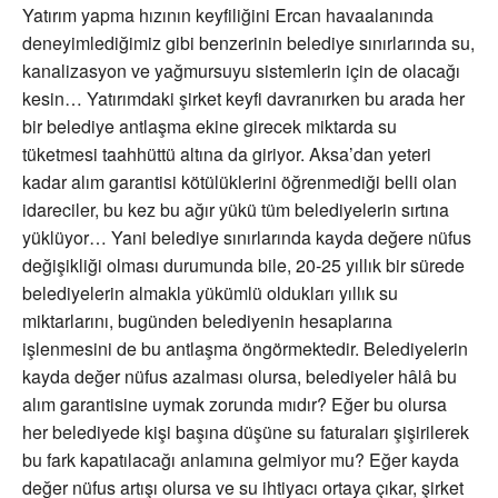
Yatırım yapma hızının keyfiliğini Ercan havaalanında
deneyimlediğimiz gibi benzerinin belediye sınırlarında su,
kanalizasyon ve yağmursuyu sistemlerin için de olacağı
kesin… Yatırımdaki şirket keyfi davranırken bu arada her
bir belediye antlaşma ekine girecek miktarda su
tüketmesi taahhüttü altına da giriyor. Aksa’dan yeteri
kadar alım garantisi kötülüklerini öğrenmediği belli olan
idareciler, bu kez bu ağır yükü tüm belediyelerin sırtına
yüklüyor… Yani belediye sınırlarında kayda değere nüfus
değişikliği olması durumunda bile, 20-25 yıllık bir sürede
belediyelerin almakla yükümlü oldukları yıllık su
miktarlarını, bugünden belediyenin hesaplarına
işlenmesini de bu antlaşma öngörmektedir. Belediyelerin
kayda değer nüfus azalması olursa, belediyeler hâlâ bu
alım garantisine uymak zorunda mıdır? Eğer bu olursa
her belediyede kişi başına düşüne su faturaları şişirilerek
bu fark kapatılacağı anlamına gelmiyor mu? Eğer kayda
değer nüfus artışı olursa ve su ihtiyacı ortaya çıkar, şirket