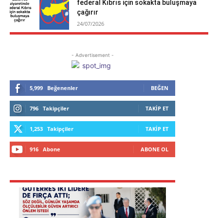
federal Kıbrıs için sokakta buluşmaya
çağırır
24/07/2026
- Advertisement -
5,999
Beğenenler
BEĞEN
796
Takipçiler
TAKIP ET
1,253
Takipçiler
TAKIP ET
916
Abone
ABONE OL