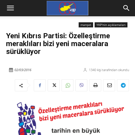
manşet
YKP'nin açıklamaları
Yeni Kıbrıs Partisi: Özelleştirme
meraklıları bizi yeni maceralara
sürüklüyor
02/03/2016
1340
kişi tarafından okundu