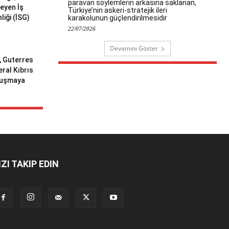
paravan söylemlerin arkasına saklanan,
meyen İş
Türkiye’nin askeri-stratejik ileri
liği (İSG)
karakolunun güçlendirilmesidir
22/07/2026
Devamını Göster
ı, Guterres
eral Kıbrıs
uluşmaya
IZI TAKIP EDIN