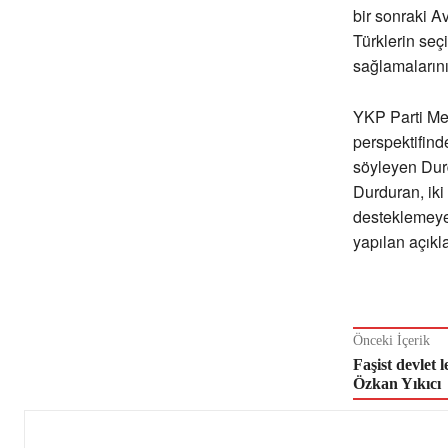
bir sonraki A
Türklerin se
sağlamaların
YKP Parti Mec
perspektifind
söyleyen Durd
Durduran, iki
desteklemeye
yapılan açıkl
Önceki İçerik
Faşist devlet l
Özkan Yıkıcı