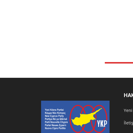
HA
Υeni
İlet