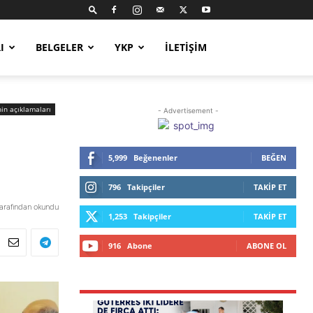
I
BELGELER
YKP
İLETIŞIM
nin açıklamaları
- Advertisement -
5,999
Beğenenler
BEĞEN
796
Takipçiler
TAKIP ET
tarafından okundu
1,253
Takipçiler
TAKIP ET
916
Abone
ABONE OL