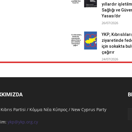
yıllardır işletil
Sağlığı ve Güven
Yasası’dır
26/07/2026
YKP; Kıbrıslılar
ziyaretinde fed
için sokakta b
çağırır
24/07/2026
KKIMIZDA
B
 Kıbrıs Partisi / Κόμμα Νέα Κύπρος / New Cyprus Party
işim:
ykp@ykp.org.cy