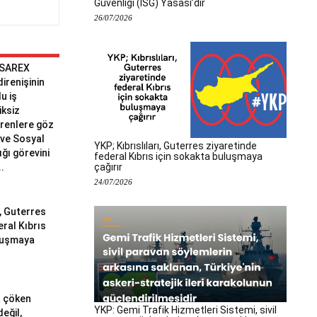
Güvenliği (İSG) Yasası’dır
26/07/2026
 SAREX
 direnişinin
u iş
iksiz
erenlere göz
ve Sosyal
YKP; Kıbrıslıları, Guterres ziyaretinde
ğı görevini
federal Kıbrıs için sokakta buluşmaya
çağırır
..
24/07/2026
ı, Guterres
eral Kıbrıs
uluşmaya
a çöken
YKP: Gemi Trafik Hizmetleri Sistemi, sivil
değil,