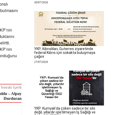
30/07/2026
rıslı
 bulmasını
YKP’nin
uklarını
irtti.
YKP’nin
YKP; Kıbrıslıları, Guterres ziyaretinde
federal Kıbrıs için sokakta buluşmaya
lunduğunu
çağırır
27/07/2026
Sonraki İçerik
oldu – Alpay
Durduran
YKP: Kumyalı’da çöken sadece bir silo
değil, yıllardır işletilmeyen İş Sağlığı ve