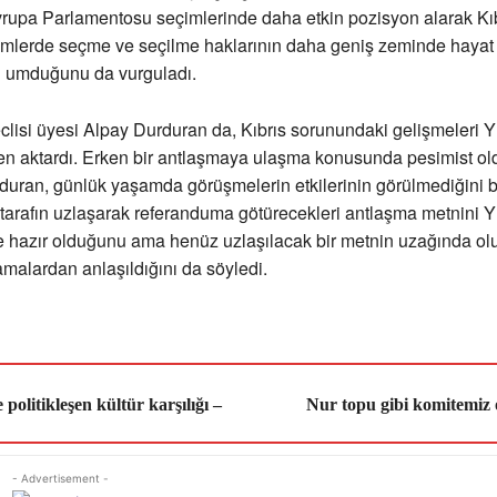
vrupa Parlamentosu seçimlerinde daha etkin pozisyon alarak Kıb
çimlerde seçme ve seçilme haklarının daha geniş zeminde hayat
ı umduğunu da vurguladı.
lisi üyesi Alpay Durduran da, Kıbrıs sorunundaki gelişmeleri 
en aktardı. Erken bir antlaşmaya ulaşma konusunda pesimist old
uran, günlük yaşamda görüşmelerin etkilerinin görülmediğini bel
 tarafın uzlaşarak referanduma götürecekleri antlaşma metnini 
 hazır olduğunu ama henüz uzlaşılacak bir metnin uzağında o
amalardan anlaşıldığını da söyledi.
e politikleşen kültür karşılığı –
Nur topu gibi komitemiz 
- Advertisement -