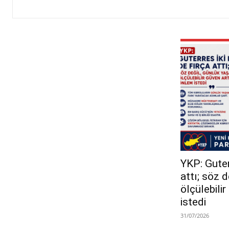
YKP: Guterr
attı; söz 
ölçülebili
istedi
31/07/2026