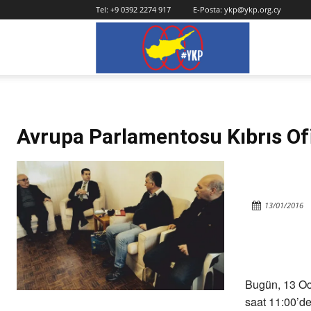
Tel:
+9 0392 2274 917
E-Posta:
ykp@ykp.org.cy
YKP
Avrupa Parlamentosu Kıbrıs Ofis
13/01/2016
Bugün, 13 O
saat 11:00’d