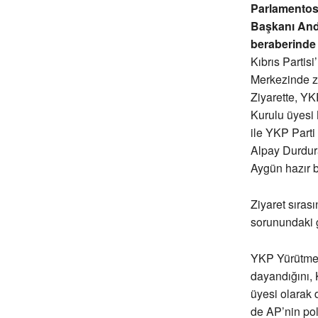
Parlamentosu
Başkanı And
beraberinde 
Kıbrıs Partis
Merkezinde ziy
Ziyarette, Y
Kurulu üyesi 
ile YKP Parti
Alpay Durdur
Aygün hazır 
Ziyaret sıras
sorunundaki g
YKP Yürütme K
dayandığını, 
üyesi olarak d
de AP’nin poli