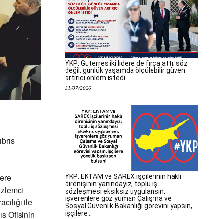
YKP: Guterres iki lidere de fırça attı; söz
değil, günlük yaşamda ölçülebilir güven
artırıcı önlem istedi
31/07/2026
ıbrıs
lere
YKP: EKTAM ve SAREX işçilerinin haklı
direnişinin yanındayız; toplu iş
özlemci
sözleşmesi eksiksiz uygulansın,
işverenlere göz yuman Çalışma ve
cılığı ile
Sosyal Güvenlik Bakanlığı görevini yapsın,
ıs Ofisinin
işçilere...