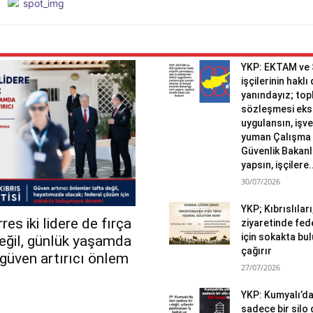
YKP: EKTAM ve
işçilerinin haklı
yanındayız; topl
sözleşmesi eks
uygulansın, işv
yuman Çalışma 
Güvenlik Bakanlı
yapsın, işçilere.
30/07/2026
YKP; Kıbrıslılar
es iki lidere de fırça
ziyaretinde fed
için sokakta b
değil, günlük yaşamda
çağırır
r güven artırıcı önlem
27/07/2026
YKP: Kumyalı’d
sadece bir silo 