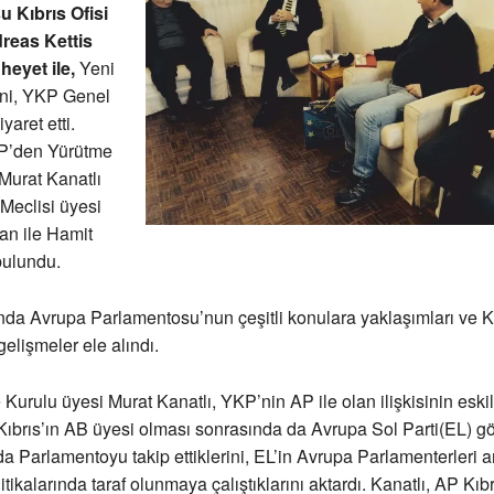
 Kıbrıs Ofisi
reas Kettis
heyet ile,
Yeni
i’ni, YKP Genel
aret etti.
KP’den Yürütme
Murat Kanatlı
 Meclisi üyesi
an ile Hamit
bulundu.
ında Avrupa Parlamentosu’nun çeşitli konulara yaklaşımları ve K
elişmeler ele alındı.
urulu üyesi Murat Kanatlı, YKP’nin AP ile olan ilişkisinin eski
Kıbrıs’ın AB üyesi olması sonrasında da Avrupa Sol Parti(EL) g
a Parlamentoyu takip ettiklerini, EL’in Avrupa Parlamenterleri ara
tikalarında taraf olunmaya çalıştıklarını aktardı. Kanatlı, AP Kıbr