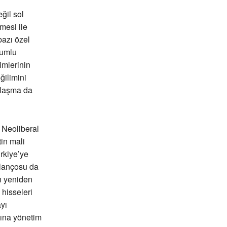
ğil sol
şmesi ile
bazı özel
lumlu
imlerinin
ğilimini
plaşma da
 Neoliberal
in mali
rkiye’ye
ilançosu da
n yeniden
hisseleri
yı
sına yönetim