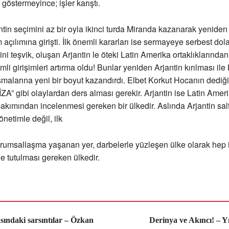
 göstermeyince; işler karıştı.
tin seçimini az bir oyla ikinci turda Miranda kazanarak yeniden
açılımına girişti. İlk önemli kararları ise sermayeye serbest dol
ini teşvik, oluşan Arjantin le öteki Latin Amerika ortaklıklarında
li girişimleri artırma oldu! Bunlar yeniden Arjantin kırılması ile 
şmalarına yeni bir boyut kazandırdı. Elbet Korkut Hocanın dediği
İZA” gibi olaylardan ders alması gerekir. Arjantin ise Latin Ameri
akımından incelenmesi gereken bir ülkedir. Aslında Arjantin sal
netimle değil, ilk
urumsallaşma yaşanan yer, darbelerle yüzleşen ülke olarak hep
 tutulması gereken ülkedir.
sındaki sarsıntılar – Özkan
Derinya ve Akıncı! – Y