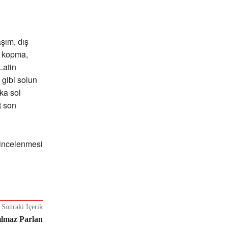
aşım, dış
n kopma,
Latin
 gibi solun
ka sol
t son
 incelenmesi
Sonraki İçerik
ılmaz Parlan