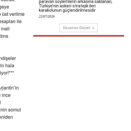
paravan söylemlerin arkasına saklanan,
lgeye
Türkiye’nin askeri-stratejik ileri
karakolunun güçlendirilmesidir
 üst verilme
22/07/2026
sapları ile
Devamını Göster
 mali
brıs
ndişeler
rin hala
yor!***
jantin’in
 ince
l
inin somut
yeniden