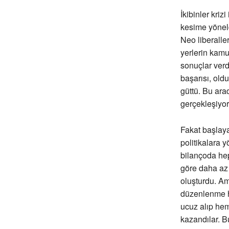
İkibinler kriz
kesime yöneldi
Neo liberalle
yerlerin kamu
sonuçlar verdi
başarısı, old
güttü. Bu ara
gerçekleşiyor
Fakat başlaya
politikalara 
bilançoda hep
göre daha az 
oluşturdu. Am
düzenlenme h
ucuz alıp he
kazandılar. B