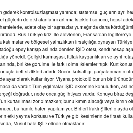
in giderek kontrolsuzlaşması yanında; sistemsel güçlerin ayrı he
l güçlerin de etki alanlarını artırma istekleri sonucu; hepsi adet
 hamlelerle, adeta olay bir aşmazlar yumağında daha kördüğüml
büründü. Rus Türkiye krizi ile alevlenen, Fransa’dan İngiltere’ye
atılmalar ve bölgesel yalnızlıktan fırsatçılığa oynayan Türkiye’
rtadoğu epey karışıp aslında denilen IŞİD ötesi, kendi hesaplaş
ığa yöneldi. Çelişki karmaşası, ittifak kayganlıkları ve ayni rota
ında, birlikte görülme ile farklı olma ikilemler “tıpkı Kürt konu
sonuçta belirsizlikleri artırdı. Gücün kutsallığı, parçalanmanın o
 de ayar olarak kullanılıyor. Viyana protokolü bunun bir ürünüdü
tmaca da vardır: Tüm yığılmalar IŞİD eksenine konulurken, aslın
erçeği doğrudur, nede onca güç ihtiyacı vardır. Konuyu biraz de
’un kurtarılması zor olmazken; bunu kimin alacağı veya kimin o
onucu, bu hamle halen yapılamıyor. Birileri Iraklı Şiileri olayda 
lerin etki yayma korkusu ve Türkiye gibi kesimlerin de fırsatı kul
sında, Musul hala IŞİD elinde olmaktadır.