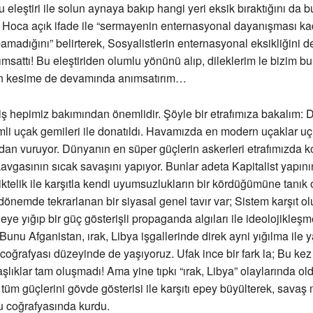
u eleştiri ile solun aynaya bakıp hangi yeri eksik bıraktığını da 
i Hoca açık ifade ile “sermayenin enternasyonal dayanışması ka
madığını” belirterek, Sosyalistlerin enternasyonal eksikliğini de
msattı! Bu eleştiriden olumlu yönünü alıp, dileklerim le bizim bu
an kesime de devamında anımsatırım…
iş hepimiz bakımından önemlidir. Şöyle bir etrafımıza bakalım: 
li uçak gemileri ile donatıldı. Havamızda en modern uçaklar uç
dan vuruyor. Dünyanın en süper güçlerin askerleri etrafımızda ko
gasının sıcak savaşını yapıyor. Bunlar adeta Kapitalist yapını
rliktelik ile karşıtla kendi uyumsuzlukların bir kördüğümüne tanık
dönemde tekrarlanan bir siyasal genel tavır var; Sistem karşıt ol
eye yığıp bir güç gösterişli propaganda algıları ile ideolojikleşm
Bunu Afganistan, ırak, Libya işgallerinde direk ayni yığılma ile 
coğrafyası düzeyinde de yaşıyoruz. Ufak ince bir fark la; Bu kez
şlıklar tam oluşmadı! Ama yine tıpkı “ırak, Libya” olaylarında old
üm güçlerini gövde gösterisi ile karşıtı epey büyülterek, savaş
u coğrafyasında kurdu.