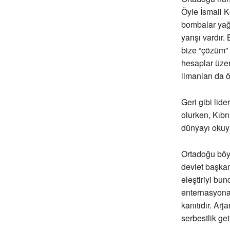
Öyle İsmail K
bombalar yağı
yarışı vardır
bize “çözüm”
hesaplar üzer
limanları da 
Geri gibi lide
olurken, Kıbrı
dünyayı okuya
Ortadoğu böyl
devlet başkan
eleştiriyi bu
enternasyonal
kanıtıdır. Ar
serbestlik ge