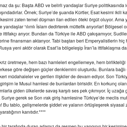
maz da şu: Başta ABD ve belirli yandaşlar Suriye politikasında i
ışındadırlar. Örnek; Suriye’de şuanda Kürtler, Esat kesimi ikili 
 kesimi zaten temel düşman ilan edilen öteki örgüt oluyor. Ama 
 yandaşlar “ılımlı İslam dedirterek müttefik arıyorlar! Bölgesel or
le ittifakçı arıyor. Bundan da Türkiye ile ABD çakışamıyor, Sudile
ine finansman aktarıyor. Tabi baştan beri Emperyalistlerin hiç
Rusya yeni aktör olarak Esat’la bölgeleşip İran’la ittifaklaşma da
riz üretmeye, hem bazı hamleleri engellemeye, hem birlikteliği
rkese göre değişen güçler denklemini oluşturdu. Bunlara bağlı
ri müdahaleler ve gerilen ilişkiler de devam ediyor. Son Türkiy
girişim le Musul hamlesi de bunlardan birisidir. En korkunç olanı
larla giden ülkelerde savaş karşıtı ses pek çıkmıyor. İç uzağa 
 Suriye gerek se Son ırak giriş hamlesine Türkiye’de meclis muh
! Bu tablo, gelişmelerde şiddet ve yalanın örtüşleşerek siyasal
aratığının kanıtıdır.****
bir tarafında duran adamız da resmen bu yangının bir kesimine