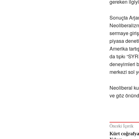
gereken ilgiyi
Sonuçta Arjan
Neoliberalizm 
sermaye giriş
piyasa denetim
Amerika tartı
da tıpkı “SYR
deneyimleri b
merkezi sol yö
Neoliberal k
ve göz önünde
Önceki İçerik
Kürt coğrafya