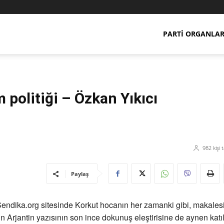
PARTI ORGANLAR
 politiği – Özkan Yıkıcı
982
kişi 
Paylaş
ndika.org sitesinde Korkut hocanın her zamanki gibi, makales
 Arjantin yazısının son ince dokunuş eleştirisine de aynen katı