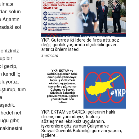
bulması
dar, solun
 Arjantin
radaki sol
YKP: Guterres iki lidere de fırça attı; söz
değil, günlük yaşamda ölçülebilir güven
artırıcı önlem istedi
Denizimiz
31/07/2026
up bir
l gezip,
n kendi iç
 oluyoruz.
uşturup, tüm
e
yaşadık.
 hedef net
YKP: EKTAM ve SAREX işçilerinin haklı
direnişinin yanındayız; toplu iş
uğu gibi;
sözleşmesi eksiksiz uygulansın,
işverenlere göz yuman Çalışma ve
 makinesini
Sosyal Güvenlik Bakanlığı görevini yapsın,
işçilere...