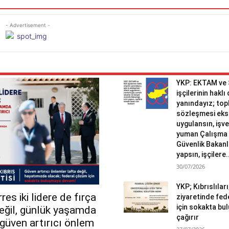
- Advertisement -
YKP: EKTAM ve
işçilerinin haklı
yanındayız; topl
sözleşmesi eks
uygulansın, işv
yuman Çalışma 
Güvenlik Bakanlı
yapsın, işçilere.
30/07/2026
YKP; Kıbrıslılar
es iki lidere de fırça
ziyaretinde fed
için sokakta b
değil, günlük yaşamda
çağırır
r güven artırıcı önlem