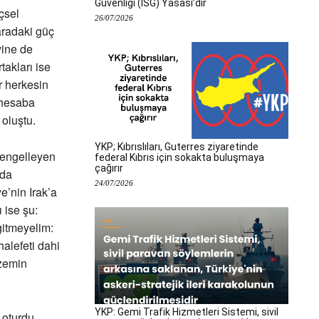
Güvenliği (İSG) Yasası’dır
çsel
26/07/2026
karadaki güç
yine de
takları ise
r herkesin
 hesaba
 oluştu.
YKP; Kıbrıslıları, Guterres ziyaretinde
 engelleyen
federal Kıbrıs için sokakta buluşmaya
çağırır
 da
24/07/2026
e’nin Irak’a
 ise şu:
gitmeyelim:
alefeti dahi
 zemin
YKP: Gemi Trafik Hizmetleri Sistemi, sivil
 oturdu.