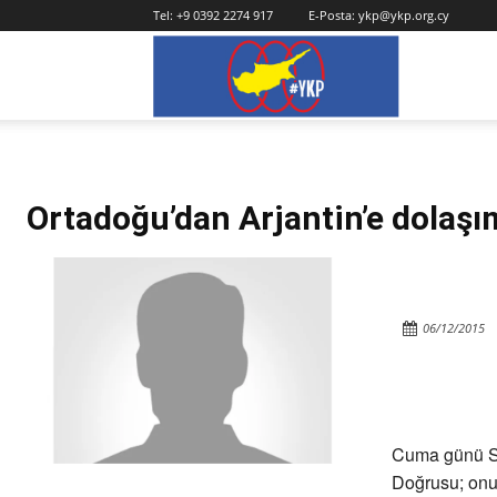
Tel:
+9 0392 2274 917
E-Posta:
ykp@ykp.org.cy
YKP
Ortadoğu’dan Arjantin’e dolaşım
06/12/2015
Cuma günü Se
Doğrusu; onun