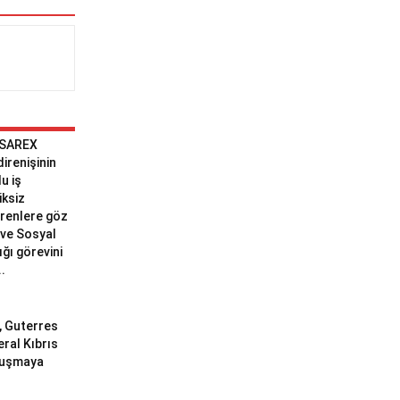
 SAREX
 direnişinin
u iş
iksiz
erenlere göz
ve Sosyal
ğı görevini
..
ı, Guterres
eral Kıbrıs
uluşmaya