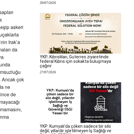
30/07/2026
sapları
a
eşip askeri
 uçaklarla
nin Irak’a
maları da
ya
YKP; Kıbrıslıları, Guterres ziyaretinde
federal Kıbrıs için sokakta buluşmaya
sunda
çağırır
lumsuzluğu
27/07/2026
r. Ancak çok
da ne
şince de
lmayacağı
olmamasını,
lanma
YKP: Kumyalı’da çöken sadece bir silo
değil, yıllardır işletilmeyen İş Sağlığı ve