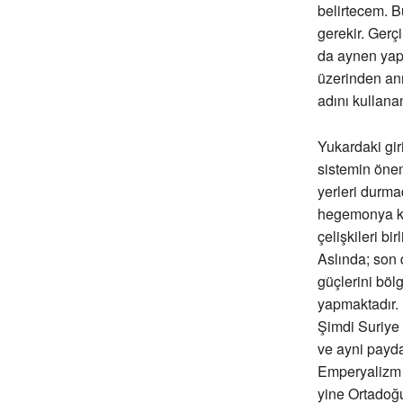
belirtecem. B
gerekir. Gerç
da aynen yapa
üzerinden anı
adını kullan
Yukardaki gir
sistemin önem
yerleri durma
hegemonya kav
çelişkileri bi
Aslında; son 
güçlerini bölg
yapmaktadır. 
Şimdi Suriye 
ve ayni payda
Emperyalizm t
yine Ortadoğ