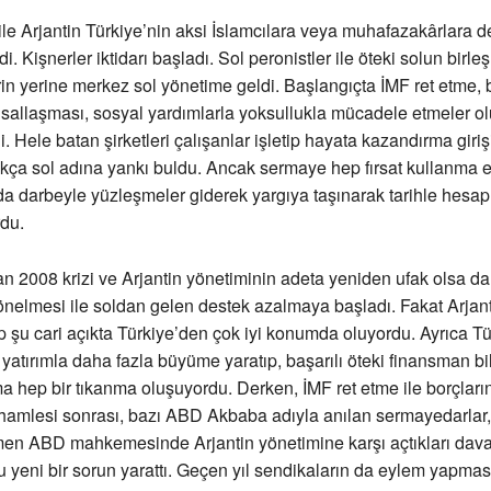
i ile Arjantin Türkiye’nin aksi İslamcılara veya muhafazakârlara de
. Kişnerler iktidarı başladı. Sol peronistler ile öteki solun birle
rin yerine merkez sol yönetime geldi. Başlangıçta İMF ret etme, 
sallaşması, sosyal yardımlarla yoksullukla mücadele etmeler o
. Hele batan şirketleri çalışanlar işletip hayata kazandırma giriş
ukça sol adına yankı buldu. Ancak sermaye hep fırsat kullanma e
da darbeyle yüzleşmeler giderek yargıya taşınarak tarihle hesa
du.
n 2008 krizi ve Arjantin yönetiminin adeta yeniden ufak olsa da
yönelmesi ile soldan gelen destek azalmaya başladı. Fakat Arjant
 şu cari açıkta Türkiye’den çok iyi konumda oluyordu. Ayrıca Tü
yatırımla daha fazla büyüme yaratıp, başarılı öteki finansman b
a hep bir tıkanma oluşuyordu. Derken, İMF ret etme ile borçları
amlesi sonrası, bazı ABD Akbaba adıyla anılan sermayedarlar, 
men ABD mahkemesinde Arjantin yönetimine karşı açtıkları dava
u yeni bir sorun yarattı. Geçen yıl sendikaların da eylem yapma