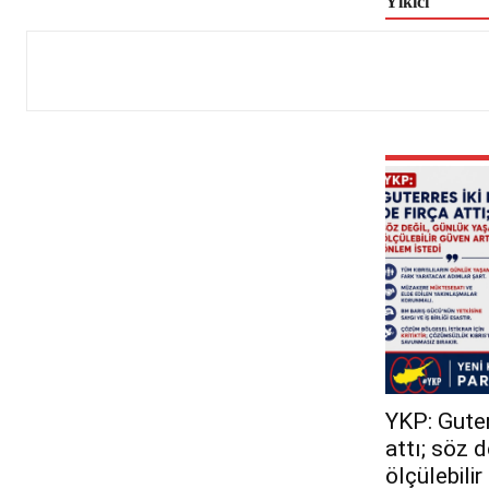
Yıkıcı
YKP: Guterr
attı; söz 
ölçülebili