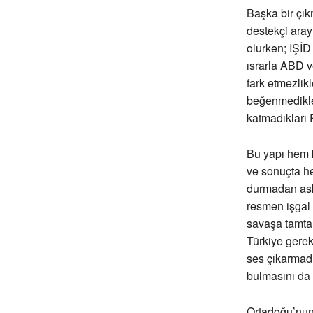
Başka bir çık
destekçi aray
olurken; IŞİD
ısrarla ABD ve
fark etmezlik
beğenmedikler
katmadıkları 
Bu yapı hem k
ve sonuçta he
durmadan aske
resmen işgal 
savaşa tamtam
Türkiye gerek
ses çıkarmadı
bulmasını da y
Ortadoğu’nun 