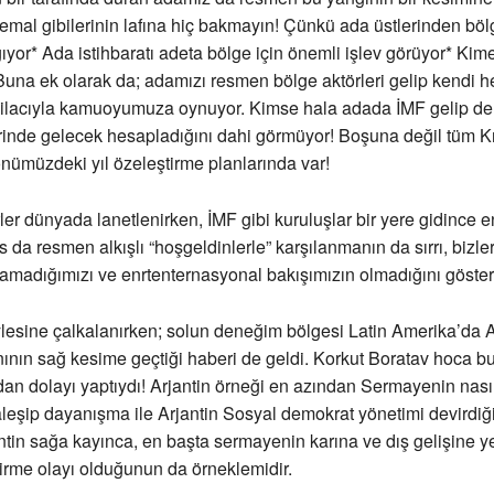
emal gibilerinin lafına hiç bakmayın! Çünkü ada üstlerinden bö
yor* Ada istihbaratı adeta bölge için önemli işlev görüyor* Kime
. Buna ek olarak da; adamızı resmen bölge aktörleri gelip kendi he
 ilacıyla kamuoyumuza oynuyor. Kimse hala adada İMF gelip de
inde gelecek hesapladığını dahi görmüyor! Boşuna değil tüm Kı
önümüzdeki yıl özeleştirme planlarında var!
rler dünyada lanetlenirken, İMF gibi kuruluşlar bir yere gidince e
s da resmen alkışlı “hoşgeldinlerle” karşılanmanın da sırrı, bizle
madığımızı ve enrtenternasyonal bakışımızın olmadığını gösteri
esine çalkalanırken; solun deneğim bölgesi Latin Amerika’da Ar
ının sağ kesime geçtiği haberi de geldi. Korkut Boratav hoca bu
ndan dolayı yaptıydı! Arjantin örneği en azından Sermayenin nası
eşip dayanışma ile Arjantin Sosyal demokrat yönetimi devirdiğ
jantin sağa kayınca, en başta sermayenin karına ve dış gelişine 
tirme olayı olduğunun da örneklemidir.