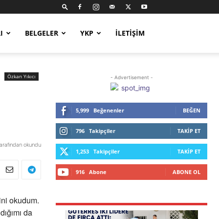
I
BELGELER
YKP
İLETIŞIM
Özkan Yıkıcı
- Advertisement -
5,999
Beğenenler
BEĞEN
796
Takipçiler
TAKIP ET
tarafından okundu
1,253
Takipçiler
TAKIP ET
916
Abone
ABONE OL
ini okudum.
ldığımı da