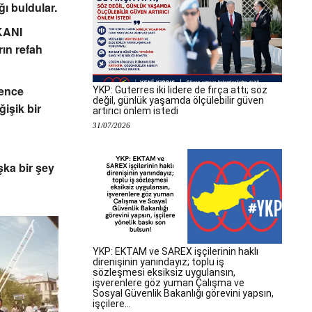
ı buldular.
KANI
rın refah
vence
YKP: Guterres iki lidere de fırça attı; söz
değil, günlük yaşamda ölçülebilir güven
ğişik bir
artırıcı önlem istedi
31/07/2026
ka bir şey
YKP: EKTAM ve SAREX işçilerinin haklı
direnişinin yanındayız; toplu iş
sözleşmesi eksiksiz uygulansın,
işverenlere göz yuman Çalışma ve
Sosyal Güvenlik Bakanlığı görevini yapsın,
işçilere...