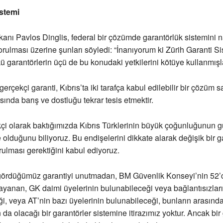
istemi
ı Pavlos Dinglis, federal bir çözümde garantörlük sistemini n
orulması üzerine şunları söyledi: “İnanıyorum ki Zürih Garanti Sis
kü garantörlerin üçü de bu konudaki yetkilerini kötüye kullanmışla
erçekçi garanti, Kıbrıs’ta iki tarafça kabul edilebilir bir çözüm 
sında barış ve dostluğu tekrar tesis etmektir.
çi olarak baktığımızda Kıbrıs Türklerinin büyük çoğunluğunun 
e olduğunu biliyoruz. Bu endişelerini dikkate alarak değişik bir g
rulması gerektiğini kabul ediyoruz.
gördüğümüz garantiyi unutmadan, BM Güvenlik Konseyi’nin 52’
yanan, GK daimi üyelerinin bulunabileceği veya bağlantısızlar
i, veya AT’nin bazı üyelerinin bulunabileceği, bunların arasınd
 da olacağı bir garantörler sistemine itirazımız yoktur. Ancak bi