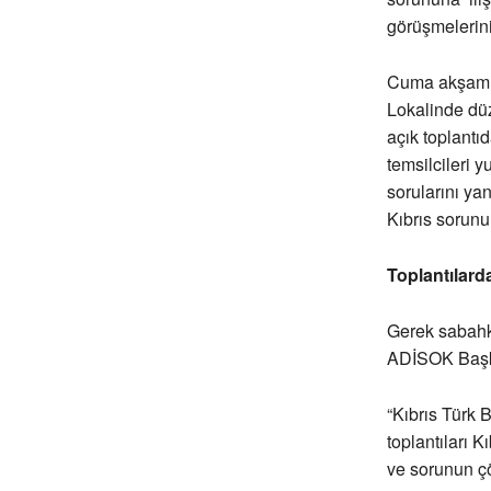
görüşmelerini
Cuma akşam
Lokalinde dü
açık toplant
temsilcileri yu
sorularını yan
Kıbrıs sorunun
Toplantılard
Gerek sabahki
ADİSOK Başkan
“Kıbrıs Türk 
toplantıları 
ve sorunun çö