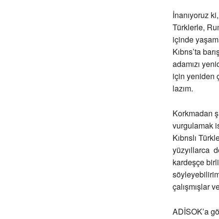
İnanıyoruz ki,
Türklerle, Ru
içinde yaşama
Kıbrıs’ta bar
adamızı yenid
için yeniden
lazım.
Korkmadan ş
vurgulamak is
Kıbrıslı Türk
yüzyıllarca d
kardeşçe birli
söyleyebilirim
çalışmışlar ve
ADİSOK’a göre