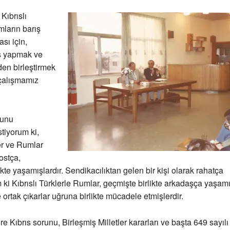
 Kıbrıslı
mların barış
sı için,
ış yapmak ve
en birleştirmek
 çalışmamız
unu
tiyorum ki,
ler ve Rumlar
ostça,
kte yaşamışlardır. Sendikacılıktan gelen bir kişi olarak rahatça
 ki Kıbrıslı Türklerle Rumlar, geçmişte birlikte arkadaşça yaşamış
 ortak çıkarlar uğruna birlikte mücadele etmişlerdir.
 Kıbrıs sorunu, Birleşmiş Milletler kararları ve başta 649 sayılı