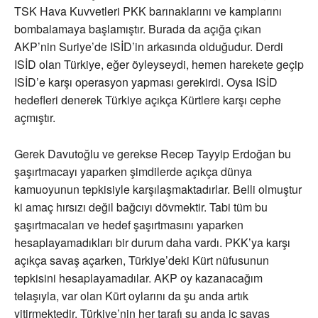
TSK Hava Kuvvetleri PKK barınaklarını ve kamplarını
bombalamaya başlamıştır. Burada da açığa çıkan
AKP’nin Suriye’de ISİD’in arkasında olduğudur. Derdi
ISİD olan Türkiye, eğer öyleyseydi, hemen harekete geçip
ISİD’e karşı operasyon yapması gerekirdi. Oysa ISİD
hedefleri denerek Türkiye açıkça Kürtlere karşı cephe
açmıştır.
Gerek Davutoğlu ve gerekse Recep Tayyip Erdoğan bu
şaşırtmacayı yaparken şimdilerde açıkça dünya
kamuoyunun tepkisiyle karşılaşmaktadırlar. Belli olmuştur
ki amaç hırsızı değil bağcıyı dövmektir. Tabi tüm bu
şaşırtmacaları ve hedef şaşırtmasını yaparken
hesaplayamadıkları bir durum daha vardı. PKK’ya karşı
açıkça savaş açarken, Türkiye’deki Kürt nüfusunun
tepkisini hesaplayamadılar. AKP oy kazanacağım
telaşıyla, var olan Kürt oylarını da şu anda artık
yitirmektedir. Türkiye’nin her tarafı şu anda iç savaş