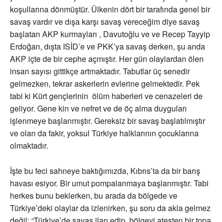
koşullarına dönmüştür. Ülkenin dört bir tarafında genel bir
savaş vardır ve dışa karşı savaş vereceğim diye savaş
başlatan AKP kurmayları , Davutoğlu ve ve Recep Tayyip
Erdoğan, dışta ISİD’e ve PKK’ya savaş derken, şu anda
AKP içte de bir cephe açmıştır. Her gün olaylardan ölen
insan sayısı gittikçe artmaktadır. Tabutlar üç senedir
gelmezken, tekrar askerlerin evlerine gelmektedir. Pek
tabi ki Kürt gençlerinin ölüm haberleri ve cenazeleri de
geliyor. Gene kin ve nefret ve de öç alma duyguları
işlenmeye başlanmıştır. Gereksiz bir savaş başlatılmıştır
ve olan da fakir, yoksul Türkiye halklarının çocuklarına
olmaktadır.
İşte bu feci sahneye baktığımızda, Kıbrıs’ta da bir barış
havası esiyor. Bir umut pompalanmaya başlanmıştır. Tabi
herkes bunu beklerken, bu arada da bölgede ve
Türkiye’deki olaylar da izlenirken, şu soru da akla gelmez
değil: “Türkiye’de savaş ilan edip, bölgeyi ateşten bir topa