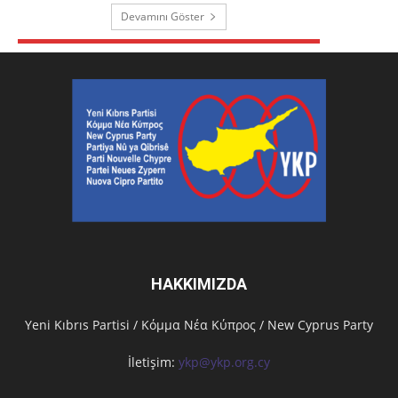
Devamını Göster
HAKKIMIZDA
Υeni Kıbrıs Partisi / Κόμμα Νέα Κύπρος / New Cyprus Party
İletişim:
ykp@ykp.org.cy