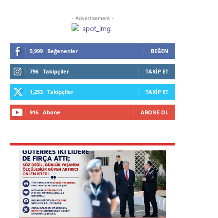
- Advertisement -
5,999
Beğenenler
BEĞEN
796
Takipçiler
TAKIP ET
1,253
Takipçiler
TAKIP ET
916
Abone
ABONE OL