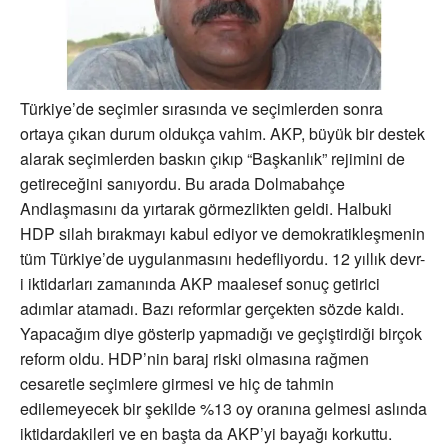
Türkiye’de seçimler sırasında ve seçimlerden sonra
ortaya çıkan durum oldukça vahim. AKP, büyük bir destek
alarak seçimlerden baskın çıkıp “Başkanlık” rejimini de
getireceğini sanıyordu. Bu arada Dolmabahçe
Andlaşmasını da yırtarak görmezlikten geldi. Halbuki
HDP silah bırakmayı kabul ediyor ve demokratikleşmenin
tüm Türkiye’de uygulanmasını hedefliyordu. 12 yıllık devr-
i iktidarları zamanında AKP maalesef sonuç getirici
adımlar atamadı. Bazı reformlar gerçekten sözde kaldı.
Yapacağım diye gösterip yapmadığı ve geçiştirdiği birçok
reform oldu. HDP’nin baraj riski olmasına rağmen
cesaretle seçimlere girmesi ve hiç de tahmin
edilemeyecek bir şekilde %13 oy oranına gelmesi aslında
iktidardakileri ve en başta da AKP’yi bayağı korkuttu.