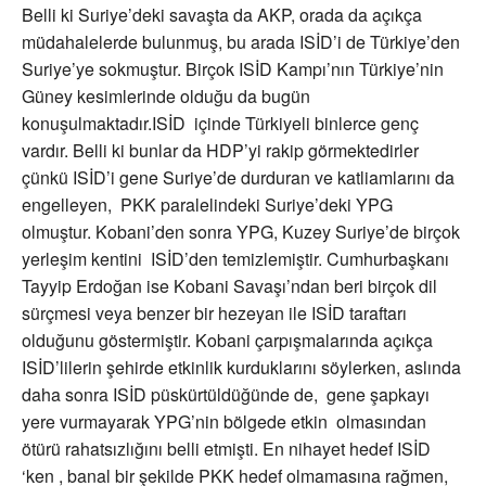
Belli ki Suriye’deki savaşta da AKP, orada da açıkça
müdahalelerde bulunmuş, bu arada ISİD’i de Türkiye’den
Suriye’ye sokmuştur. Birçok ISİD Kampı’nın Türkiye’nin
Güney kesimlerinde olduğu da bugün
konuşulmaktadır.ISİD içinde Türkiyeli binlerce genç
vardır. Belli ki bunlar da HDP’yi rakip görmektedirler
çünkü ISİD’i gene Suriye’de durduran ve katliamlarını da
engelleyen, PKK paralelindeki Suriye’deki YPG
olmuştur. Kobani’den sonra YPG, Kuzey Suriye’de birçok
yerleşim kentini ISİD’den temizlemiştir. Cumhurbaşkanı
Tayyip Erdoğan ise Kobani Savaşı’ndan beri birçok dil
sürçmesi veya benzer bir hezeyan ile ISİD taraftarı
olduğunu göstermiştir. Kobani çarpışmalarında açıkça
ISİD’lilerin şehirde etkinlik kurduklarını söylerken, aslında
daha sonra ISİD püskürtüldüğünde de, gene şapkayı
yere vurmayarak YPG’nin bölgede etkin olmasından
ötürü rahatsızlığını belli etmişti. En nihayet hedef ISİD
‘ken , banal bir şekilde PKK hedef olmamasına rağmen,