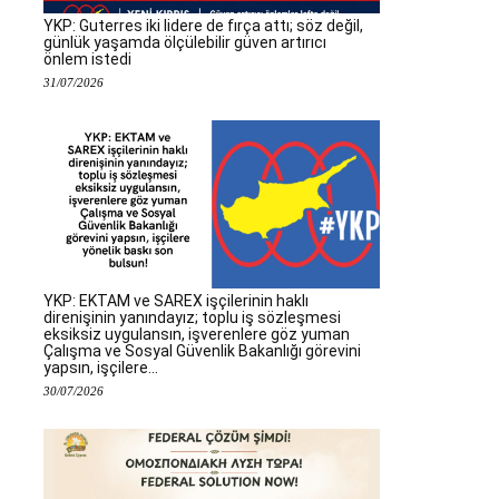
YKP: Guterres iki lidere de fırça attı; söz değil,
günlük yaşamda ölçülebilir güven artırıcı
önlem istedi
31/07/2026
YKP: EKTAM ve SAREX işçilerinin haklı
direnişinin yanındayız; toplu iş sözleşmesi
eksiksiz uygulansın, işverenlere göz yuman
Çalışma ve Sosyal Güvenlik Bakanlığı görevini
yapsın, işçilere...
30/07/2026