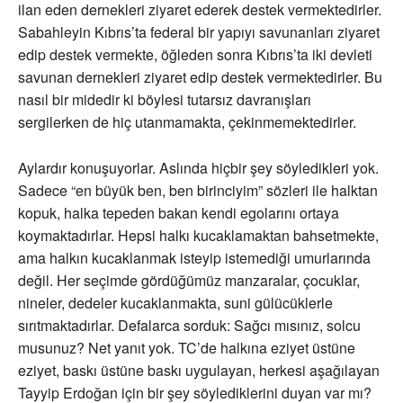
ilan eden dernekleri ziyaret ederek destek vermektedirler.
Sabahleyin Kıbrıs’ta federal bir yapıyı savunanları ziyaret
edip destek vermekte, öğleden sonra Kıbrıs’ta iki devleti
savunan dernekleri ziyaret edip destek vermektedirler. Bu
nasıl bir midedir ki böylesi tutarsız davranışları
sergilerken de hiç utanmamakta, çekinmemektedirler.
Aylardır konuşuyorlar. Aslında hiçbir şey söyledikleri yok.
Sadece “en büyük ben, ben birinciyim” sözleri ile halktan
kopuk, halka tepeden bakan kendi egolarını ortaya
koymaktadırlar. Hepsi halkı kucaklamaktan bahsetmekte,
ama halkın kucaklanmak isteyip istemediği umurlarında
değil. Her seçimde gördüğümüz manzaralar, çocuklar,
nineler, dedeler kucaklanmakta, suni gülücüklerle
sırıtmaktadırlar. Defalarca sorduk: Sağcı mısınız, solcu
musunuz? Net yanıt yok. TC’de halkına eziyet üstüne
eziyet, baskı üstüne baskı uygulayan, herkesi aşağılayan
Tayyip Erdoğan için bir şey söylediklerini duyan var mı?