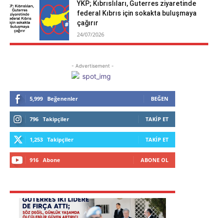
YKP; Kıbrıslıları, Guterres ziyaretinde
federal Kıbrıs için sokakta buluşmaya
çağırır
24/07/2026
- Advertisement -
5,999
Beğenenler
BEĞEN
796
Takipçiler
TAKIP ET
1,253
Takipçiler
TAKIP ET
916
Abone
ABONE OL