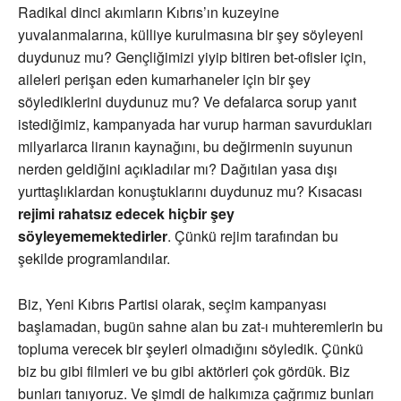
Radikal dinci akımların Kıbrıs’ın kuzeyine
yuvalanmalarına, külliye kurulmasına bir şey söyleyeni
duydunuz mu? Gençliğimizi yiyip bitiren bet-ofisler için,
aileleri perişan eden kumarhaneler için bir şey
söylediklerini duydunuz mu? Ve defalarca sorup yanıt
istediğimiz, kampanyada har vurup harman savurdukları
milyarlarca liranın kaynağını, bu değirmenin suyunun
nerden geldiğini açıkladılar mı? Dağıtılan yasa dışı
yurttaşlıklardan konuştuklarını duydunuz mu? Kısacası
rejimi rahatsız edecek hiçbir şey
söyleyememektedirler
. Çünkü rejim tarafından bu
şekilde programlandılar.
Biz, Yeni Kıbrıs Partisi olarak, seçim kampanyası
başlamadan, bugün sahne alan bu zat-ı muhteremlerin bu
topluma verecek bir şeyleri olmadığını söyledik. Çünkü
biz bu gibi filmleri ve bu gibi aktörleri çok gördük. Biz
bunları tanıyoruz. Ve şimdi de halkımıza çağrımız bunları