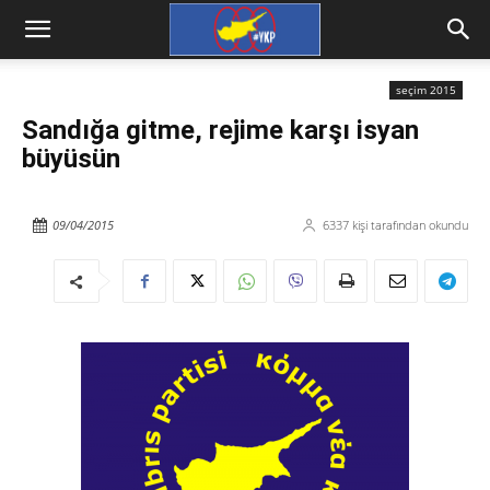
seçim 2015
Sandığa gitme, rejime karşı isyan
büyüsün
09/04/2015
6337
kişi tarafından okundu