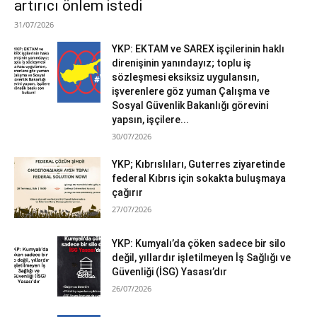
artırıcı önlem istedi
31/07/2026
YKP: EKTAM ve SAREX işçilerinin haklı
direnişinin yanındayız; toplu iş
sözleşmesi eksiksiz uygulansın,
işverenlere göz yuman Çalışma ve
Sosyal Güvenlik Bakanlığı görevini
yapsın, işçilere...
30/07/2026
YKP; Kıbrıslıları, Guterres ziyaretinde
federal Kıbrıs için sokakta buluşmaya
çağırır
27/07/2026
YKP: Kumyalı’da çöken sadece bir silo
değil, yıllardır işletilmeyen İş Sağlığı ve
Güvenliği (İSG) Yasası’dır
26/07/2026