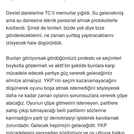
Devlet dairelerine TC’li memurlar yığıldı. Su gelecekmiş
ama su dairesine teknik personel almak protokollerle
kısıtlandı. Şimdi de kimleri, bizde yok diye bize
göndereceklerini, ne zaman yurttaş yaptıracaklarını
izleyecek hale düşürüldük.
Bunları görüyorsak gördüğümüzü protesto ve seçimleri
boykotla göstermeli ve aktif bir şekilde bunlara karşı
mücadele edecek partiye güç vererek geleceğimiz
elimize almalıyız. YKP’nin seçim kazanamayacağını
düşünerek oyunu boşa atmak istemediğini söyleyerek
daha ne kadar zaman oylarını sorumsuzlara vererek çöpe
atacağız. Oyunun çöpe gitmesini istemeyen, partilere
sahip çıkıp tutmayacağı belli partilerin sözlerine
kanmadığını parti içi demokrasiyi işleterek kanıtlamak
zorundadır. Gelecek hepimizin geleceğidir. YKP
mücadelesini sapmadan sürdürüyor ve oy uğruna halkın