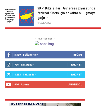
YKP; Kıbrıslıları, Guterres ziyaretinde
federal Kıbrıs için sokakta buluşmaya
çağırır
24/07/2026
- Advertisement -
5,999
Beğenenler
BEĞEN
796
Takipçiler
TAKIP ET
1,253
Takipçiler
TAKIP ET
916
Abone
ABONE OL