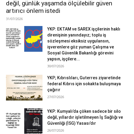
değil, günlük yaşamda ölçülebilir güven
artırıcı önlem istedi
31/07/2026
YKP: EKTAM ve SAREX işçilerinin haklı
direnişinin yanındayız; toplu iş
sözleşmesi eksiksiz uygulansın,
işverenlere göz yuman Çalışma ve
Sosyal Güvenlik Bakanlığı görevini
yapsın, işçilere...
30/07/2026
YKP; Kıbrıslıları, Guterres ziyaretinde
federal Kıbrıs için sokakta buluşmaya
çağırır
27/07/2026
YKP: Kumyalı’da çöken sadece bir silo
değil, yıllardır işletilmeyen İş Sağlığı ve
Güvenliği (İSG) Yasası’dır
26/07/2026