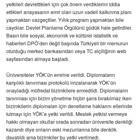
yetkileri devrettikleri için çok önem verdiklerini iddia
ettikleri anayasanın emri olan uzun vadeli kalkınma planı
yapmaktan vazgeçtiler. Yıllık program yapmaktan bile
caydılar. Devlet Planlama Örgütünü güdük hale getirdiler.
Basın bile sosyal, ekonomik ve kültürel istatistik ve
haberleri DPÖ’den değil başında Türkiyeli bir memurun
oturduğu merkez bankasından veya TC elçiliğinin web
sayfasından almaya başladı.
Üniversiteler YÖK’ün emrine verildi. Diplomaların
karşılıklı tanınması protokolü imzalanarak YÖK’ün
onayladığı müfredat bizimkilere emredildi. Diplomaların
tanınması için bizim yönetime hiçbir şans bırakılmaz iken
bizimkilerin diplomaları için denetleme haklarını ellerinde
tutmayı için YÖK’e yetki verildi. Meslek yetkisi vermeye
hakkı olmayan okullar orada sonradan üniversite denkliği
kazandı diye onların eski mezunlarına bile denklik
dayatıldı ama bizimkiler bu yetki verilmedi.