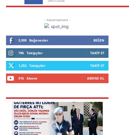
24/07/2026
- Advertisement -
5,999
Beğenenler
BEĞEN
796
Takipçiler
TAKIP ET
1,253
Takipçiler
TAKIP ET
916
Abone
ABONE OL