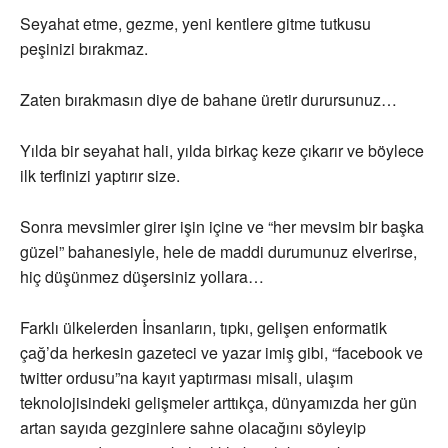
Seyahat etme, gezme, yeni kentlere gitme tutkusu
peşinizi bırakmaz.
Zaten bırakmasın diye de bahane üretir durursunuz…
Yılda bir seyahat hali, yılda birkaç keze çıkarır ve böylece
ilk terfinizi yaptırır size.
Sonra mevsimler girer işin içine ve “her mevsim bir başka
güzel” bahanesiyle, hele de maddi durumunuz elverirse,
hiç düşünmez düşersiniz yollara…
Farklı ülkelerden İnsanların, tıpkı, gelişen enformatik
çağ’da herkesin gazeteci ve yazar imiş gibi, “facebook ve
twitter ordusu”na kayıt yaptırması misali, ulaşım
teknolojisindeki gelişmeler arttıkça, dünyamızda her gün
artan sayıda gezginlere sahne olacağını söyleyip