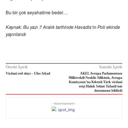
Bu bir çok seyahatime bedel…
Kaynak: Bu yazı 7 Aralık tarihinde Havadis’in Poli ekinde
yayınlandı
Önceki İçerik
Sonraki İçerik
Vicdani red olayı – Ulus Irkad
AKEL Avrupa Parlamentosu
Milletvekili Neoklis Silikiotis, Avrupa
Komisyonu’na Kıbrıslı Türk vicdani
retçi Haluk Selam Tufanlı’nın
durumunu bildirdi
- Advertisement -