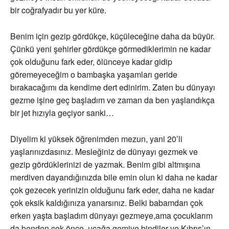
bir coğrafyadır bu yer küre.
Benim için gezip gördükçe, küçüleceğine daha da büyür.
Çünkü yeni şehirler gördükçe görmediklerimin ne kadar
çok olduğunu fark eder, ölünceye kadar gidip
göremeyeceğim o bambaşka yaşamları geride
bırakacağımı da kendime dert edinirim. Zaten bu dünyayı
gezme işine geç başladım ve zaman da ben yaşlandıkça
bir jet hızıyla geçiyor sanki…
Diyelim ki yüksek öğrenimden mezun, yani 20’li
yaşlarınızdasınız. Mesleğiniz de dünyayı gezmek ve
gezip gördüklerinizi de yazmak. Benim gibi altmışına
merdiven dayandığınızda bile emin olun ki daha ne kadar
çok gezecek yerinizin olduğunu fark eder, daha ne kadar
çok eksik kaldığınıza yanarsınız. Belki babamdan çok
erken yaşta başladım dünyayı gezmeye,ama çocuklarım
da benden çok önce, uçağa gemiye bindiler ve Kıbrıs’ın