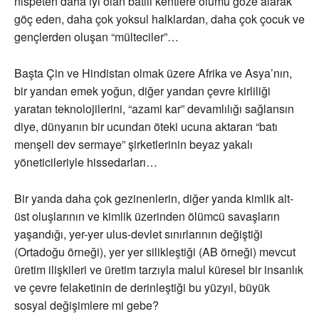
nispeten daha iyi olan batılı kentlere ölümü göze alarak
göç eden, daha çok yoksul halklardan, daha çok çocuk ve
gençlerden oluşan “mülteciler”…
Başta Çin ve Hindistan olmak üzere Afrika ve Asya’nın,
bir yandan emek yoğun, diğer yandan çevre kirliliği
yaratan teknolojilerini, “azami kar” devamlılığı sağlansın
diye, dünyanın bir ucundan öteki ucuna aktaran “batı
menşeli dev sermaye” şirketlerinin beyaz yakalı
yöneticileriyle hissedarları…
Bir yanda daha çok gezinenlerin, diğer yanda kimlik alt-
üst oluşlarının ve kimlik üzerinden ölümcü savaşların
yaşandığı, yer-yer ulus-devlet sınırlarının değiştiği
(Ortadoğu örneği), yer yer silikleştiği (AB örneği) mevcut
üretim ilişkileri ve üretim tarzıyla malul küresel bir insanlık
ve çevre felaketinin de derinleştiği bu yüzyıl, büyük
sosyal değişimlere mi gebe?