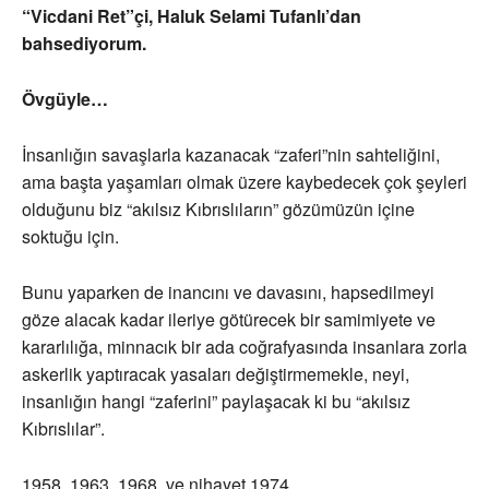
“Vicdani Ret”çi, Haluk Selami Tufanlı’dan
bahsediyorum.
Övgüyle…
İnsanlığın savaşlarla kazanacak “zaferi”nin sahteliğini,
ama başta yaşamları olmak üzere kaybedecek çok şeyleri
olduğunu biz “akılsız Kıbrıslıların” gözümüzün içine
soktuğu için.
Bunu yaparken de inancını ve davasını, hapsedilmeyi
göze alacak kadar ileriye götürecek bir samimiyete ve
kararlılığa, minnacık bir ada coğrafyasında insanlara zorla
askerlik yaptıracak yasaları değiştirmemekle, neyi,
insanlığın hangi “zaferini” paylaşacak ki bu “akılsız
Kıbrıslılar”.
1958, 1963, 1968, ve nihayet 1974…