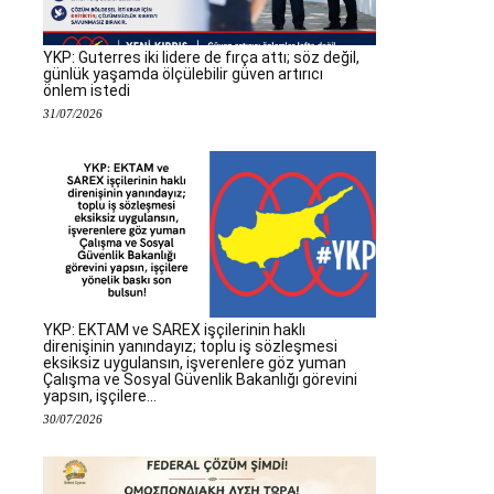
YKP: Guterres iki lidere de fırça attı; söz değil,
günlük yaşamda ölçülebilir güven artırıcı
önlem istedi
31/07/2026
YKP: EKTAM ve SAREX işçilerinin haklı
direnişinin yanındayız; toplu iş sözleşmesi
eksiksiz uygulansın, işverenlere göz yuman
Çalışma ve Sosyal Güvenlik Bakanlığı görevini
yapsın, işçilere...
30/07/2026