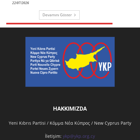
22/07/2026
Devamını Göster
HAKKIMIZDA
Υeni Kıbrıs Partisi / Κόμμα Νέα Κύπρος / New Cyprus Party
İletişim:
ykp@ykp.org.cy