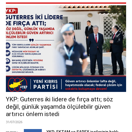
YKP: Guterres iki lidere de fırça attı; söz
değil, günlük yaşamda ölçülebilir güven
artırıcı önlem istedi
31/07/2026
YKP: EKTAM ve SAREX işçilerinin haklı