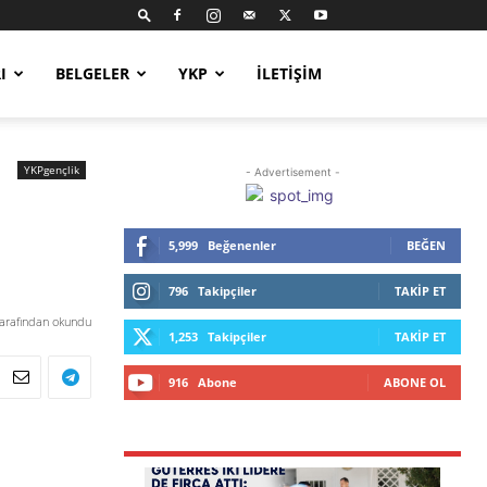
I
BELGELER
YKP
İLETIŞIM
YKPgençlik
- Advertisement -
5,999
Beğenenler
BEĞEN
796
Takipçiler
TAKIP ET
tarafından okundu
1,253
Takipçiler
TAKIP ET
916
Abone
ABONE OL