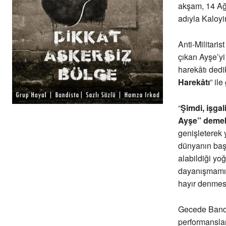
akşam, 14 Ağu
adıyla Kaloy
Anti-Militaris
çıkan Ayşe’yi
harekâtı dedi
Harekâtı
” il
“
Şimdi, işgal
Ayşe” demek 
genişleterek
dünyanın başk
alabildiği yo
dayanışmamızı
hayır denmesi
Gecede Bandis
performansla