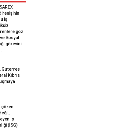
 SAREX
 direnişinin
u iş
iksiz
erenlere göz
ve Sosyal
ğı görevini
..
ı, Guterres
eral Kıbrıs
uluşmaya
a çöken
değil,
meyen İş
liği (İSG)