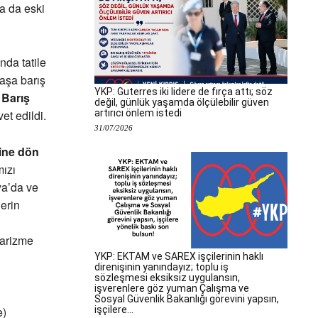
a da eski
da tatile
vaşa barış
YKP: Guterres iki lidere de fırça attı; söz
t Barış
değil, günlük yaşamda ölçülebilir güven
artırıcı önlem istedi
et edildi.
31/07/2026
vine dön
ızı
ya’da ve
erin
tarizme
YKP: EKTAM ve SAREX işçilerinin haklı
direnişinin yanındayız; toplu iş
sözleşmesi eksiksiz uygulansın,
işverenlere göz yuman Çalışma ve
Sosyal Güvenlik Bakanlığı görevini yapsın,
işçilere...
e)