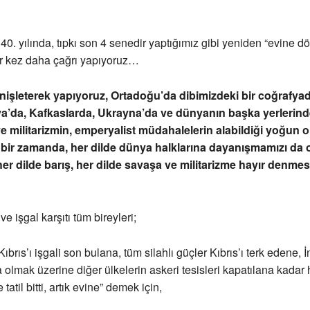
 40. yılında, tıpkı son 4 senedir yaptığımız gibi yeniden “evine d
ir kez daha çağrı yapıyoruz…
nişleterek yapıyoruz, Ortadoğu’da dibimizdeki bir coğrafyad
’da, Kafkaslarda, Ukrayna’da ve dünyanın başka yerlerind
e militarizmin, emperyalist müdahalelerin alabildiği yoğun o
 bir zamanda, her dilde dünya halklarına dayanışmamızı da 
er dilde barış, her dilde savaşa ve militarizme hayır denmesi
 ve işgal karşıtı tüm bireyleri;
Kıbrıs’ı işgali son bulana, tüm silahlı güçler Kıbrıs’ı terk edene, İn
olmak üzerine diğer ülkelerin askeri tesisleri kapatılana kadar h
tatil bitti, artık evine” demek için,