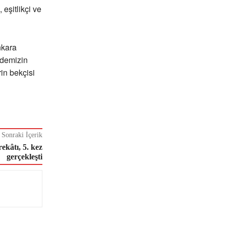
 eşitlikçi ve
nkara
ademizin
in bekçisi
Sonraki İçerik
ekâtı, 5. kez
gerçekleşti