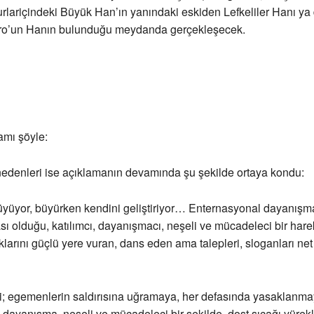
rlariçindeki Büyük Han’ın yanındaki eskiden Lefkeliler Hanı ya 
iro’un Hanın bulunduğu meydanda gerçekleşecek.
amı şöyle:
edenleri ise açıklamanın devamında şu şekilde ortaya kondu:
üyüyor, büyürken kendini geliştiriyor… Enternasyonal dayanışm
ası olduğu, katılımcı, dayanışmacı, neşeli ve mücadeleci bir hare
aklarını güçlü yere vuran, dans eden ama talepleri, sloganları net
; egemenlerin saldırısına uğramaya, her defasında yasaklanmay
 dayanışma, neşeli ve mücadeleci bir şekilde, dost sıcağı yürekle