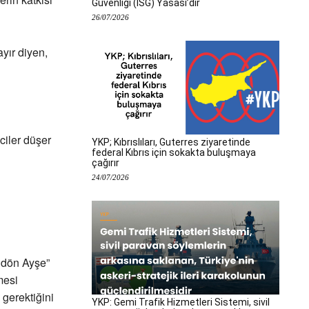
Güvenliği (İSG) Yasası’dır
26/07/2026
yır diyen,
ciler düşer
YKP; Kıbrıslıları, Guterres ziyaretinde
federal Kıbrıs için sokakta buluşmaya
çağırır
24/07/2026
 dön Ayşe”
mesi
 gerektiğini
YKP: Gemi Trafik Hizmetleri Sistemi, sivil