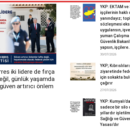
YKP: EKTAM ve
işçilerinin haklı
yanındayız; topl
sözleşmesi eks
uygulansın, işv
yuman Çalışma 
Güvenlik Bakanlı
yapsın, işçilere.
30/07/2026
YKP; Kıbrıslılar
es iki lidere de fırça
ziyaretinde fed
için sokakta b
değil, günlük yaşamda
çağırır
r güven artırıcı önlem
27/07/2026
YKP: Kumyalı’d
sadece bir silo 
yıllardır işletil
Sağlığı ve Güven
Yasası’dır