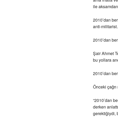
ile aksamdan 
2010’dan beri
anti-militaris
2010’dan beri
Şair Ahmet Te
bu yollara a
2010’dan beri
Önceki çağrı 
“2010’dan ber
derken anlatt
gerektiğiydi,