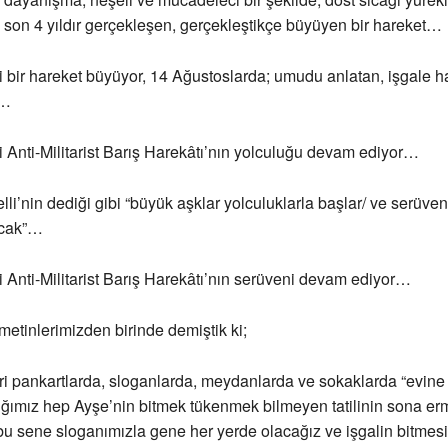
son 4 yıldır gerçekleşen, gerçekleştikçe büyüyen bir hareket…
 bir hareket büyüyor, 14 Ağustoslarda; umudu anlatan, işgale ha
t…
 Anti-Militarist Barış Harekâtı’nın yolculuğu devam ediyor…
lli’nin dediği gibi “büyük aşklar yolculuklarla başlar/ ve serüven
ncak”…
 Anti-Militarist Barış Harekâtı’nın serüveni devam ediyor…
metinlerimizden birinde demiştik ki;
i pankartlarda, sloganlarda, meydanlarda ve sokaklarda “evine
ığımız hep Ayşe’nin bitmek tükenmek bilmeyen tatilinin sona er
 bu sene sloganımızla gene her yerde olacağız ve işgalin bitmesi