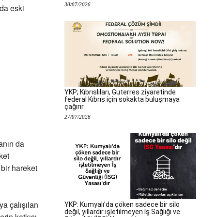
30/07/2026
da eski
YKP; Kıbrıslıları, Guterres ziyaretinde
federal Kıbrıs için sokakta buluşmaya
çağırır
27/07/2026
anın da
ket
 bir hareket
a çalışılan
YKP: Kumyalı’da çöken sadece bir silo
değil, yıllardır işletilmeyen İş Sağlığı ve
rin katkısı