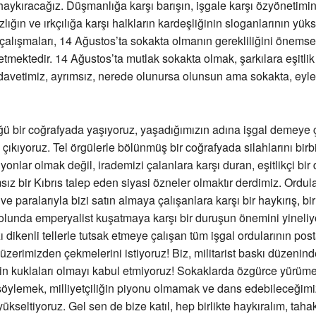
haykıracağız. Düşmanlığa karşı barışın, işgale karşı özyönetim
lığın ve ırkçılığa karşı halkların kardeşliğinin sloganlarının yük
çalışmaları, 14 Ağustos’ta sokakta olmanın gerekliliğini önems
tmektedir. 14 Ağustos’ta mutlak sokakta olmak, şarkılara eşitli
 davetimiz, ayrımsız, nerede olunursa olunsun ama sokakta, ey
ğü bir coğrafyada yaşıyoruz, yaşadığımızın adına işgal demeye
çıkıyoruz. Tel örgülerle bölünmüş bir coğrafyada silahlarını birb
yonlar olmak değil, irademizi çalanlara karşı duran, eşitlikçi bir
ız bir Kıbrıs talep eden siyasi özneler olmaktır derdimiz. Ordula
e paralarıyla bizi satın almaya çalışanlara karşı bir haykırış, bi
olunda emperyalist kuşatmaya karşı bir duruşun önemini yineliy
dikenli tellerle tutsak etmeye çalışan tüm işgal ordularının posta
zerimizden çekmelerini istiyoruz! Biz, militarist baskı düzenin
nin kuklaları olmayı kabul etmiyoruz! Sokaklarda özgürce yürüme
 söylemek, milliyetçiliğin piyonu olmamak ve dans edebileceğimi
yükseltiyoruz. Gel sen de bize katıl, hep birlikte haykıralım, tah