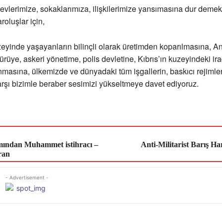
 evlerimize, sokaklarımıza, ilişkilerimize yansımasına dur demek,
roluşlar için,
uzeyinde yaşayanların bilinçli olarak üretimden koparılmasına, A
rüye, askeri yönetime, polis devletine, Kıbrıs’ın kuzeyindeki ir
nmasına, ülkemizde ve dünyadaki tüm işgallerin, baskıcı rejimler
arşı bizimle beraber sesimizi yükseltmeye davet ediyoruz.
mından Muhammet istihracı –
Anti-Militarist Barış Har
ran
- Advertisement -