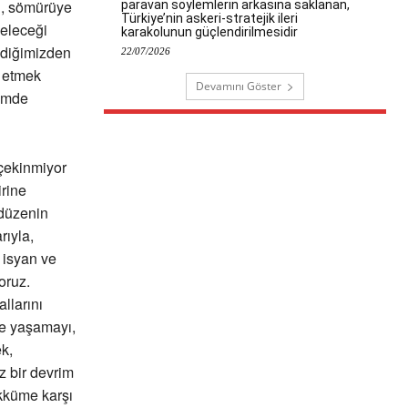
in, sömürüye
paravan söylemlerin arkasına saklanan,
Türkiye’nin askeri-stratejik ileri
seleceği
karakolunun güçlendirilmesidir
ediğimizden
22/07/2026
k etmek
Devamını Göster
lemde
 çekinmiyor
irine
 düzenin
rıyla,
r isyan ve
oruz.
llarını
de yaşamayı,
k,
z bir devrim
akküme karşı