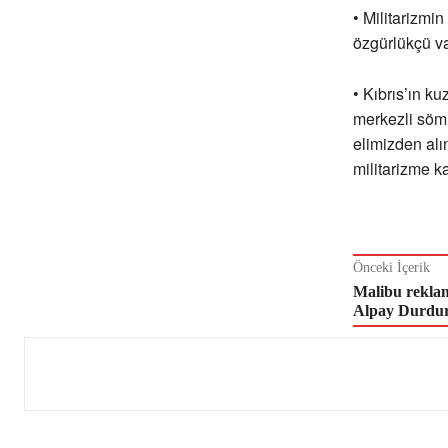
• Militarizmin
özgürlükçü va
• Kıbrıs’ın k
merkezli sömü
elimizden alı
militarizme k
Önceki İçerik
Malibu rekla
Alpay Durdu