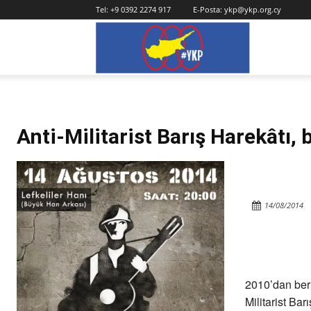
Tel:
+9 0392 2274 917
E-Posta:
ykp@ykp.org.cy
YKP
Anti-Militarist Barış Harekâtı,
14/08/2014
2010’dan beri
Militarist Bar