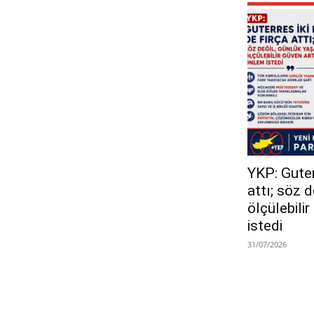
YKP: Guterr
attı; söz 
ölçülebili
istedi
31/07/2026