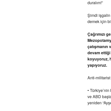
duralım!”
Şimdi işgalin
demek için b
Çağrımızı ge
Mezopotamya
çatışmanın v
devam ettiği
koyuyoruz, h
yapıyoruz.
Anti-militarist
• Türkiye’nin 
ve ABD başta 
yeniden “Ayşe 