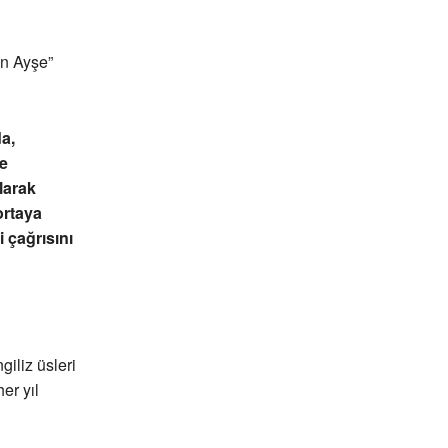
ön Ayşe”
a,
e
larak
ortaya
 çağrısını
giliz üsleri
er yıl