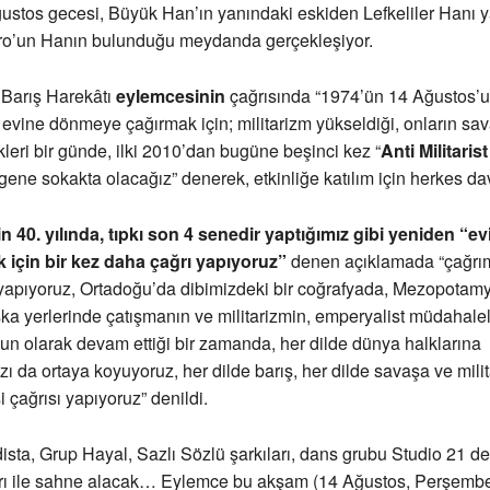
stos gecesi, Büyük Han’ın yanındaki eskiden Lefkeliler Hanı y
iro’un Hanın bulunduğu meydanda gerçekleşiyor.
t Barış Harekâtı
eylemcesinin
çağrısında “1974’ün 14 Ağustos’un
 evine dönmeye çağırmak için; militarizm yükseldiği, onların sa
kleri bir günde, ilki 2010’dan bugüne beşinci kez “
Anti Militaris
e gene sokakta olacağız” denerek, etkinliğe katılım için herkes dav
in 40. yılında, tıpkı son 4 senedir yaptığımız gibi yeniden “e
için bir kez daha çağrı yapıyoruz”
denen açıklamada “çağrım
 yapıyoruz, Ortadoğu’da dibimizdeki bir coğrafyada, Mezopotam
a yerlerinde çatışmanın ve militarizmin, emperyalist müdahalel
ğun olarak devam ettiği bir zamanda, her dilde dünya halklarına
 da ortaya koyuyoruz, her dilde barış, her dilde savaşa ve mili
 çağrısı yapıyoruz” denildi.
ta, Grup Hayal, Sazlı Sözlü şarkıları, dans grubu Studio 21 de
rı ile sahne alacak… Eylemce bu akşam (14 Ağustos, Perşemb