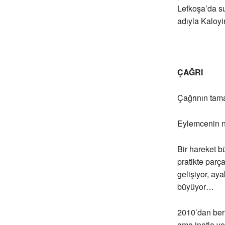
Lefkoşa’da su
adıyla Kaloy
ÇAĞRI
Çağrının tam
Eylemcenin n
Bir hareket b
pratikte parç
gelişiyor, ay
büyüyor…
2010’dan beri
ama inatla ve