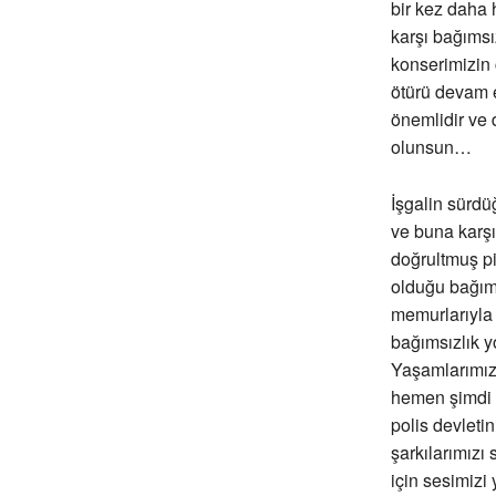
bir kez daha 
karşı bağımsız
konserimizin 
ötürü devam e
önemlidir ve
olunsun…
İşgalin sürdü
ve buna karşı 
doğrultmuş pi
olduğu bağıms
memurlarıyla v
bağımsızlık y
Yaşamlarımızı 
hemen şimdi ü
polis devleti
şarkılarımızı
için sesimizi 