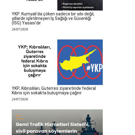
YKP: Kumyalı’da çöken sadece bir silo değil,
yıllardır işletilmeyen İş Sağlığı ve Güvenliği
(İSG) Yasası’dır
26/07/2026
YKP; Kıbrıslıları, Guterres ziyaretinde federal
Kıbrıs için sokakta buluşmaya çağırır
24/07/2026