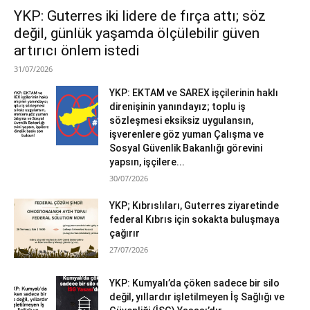
YKP: Guterres iki lidere de fırça attı; söz
değil, günlük yaşamda ölçülebilir güven
artırıcı önlem istedi
31/07/2026
YKP: EKTAM ve SAREX işçilerinin haklı
direnişinin yanındayız; toplu iş
sözleşmesi eksiksiz uygulansın,
işverenlere göz yuman Çalışma ve
Sosyal Güvenlik Bakanlığı görevini
yapsın, işçilere...
30/07/2026
YKP; Kıbrıslıları, Guterres ziyaretinde
federal Kıbrıs için sokakta buluşmaya
çağırır
27/07/2026
YKP: Kumyalı’da çöken sadece bir silo
değil, yıllardır işletilmeyen İş Sağlığı ve