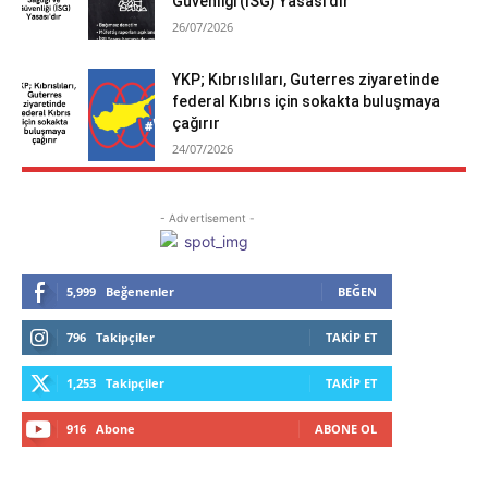
Güvenliği (İSG) Yasası’dır
26/07/2026
YKP; Kıbrıslıları, Guterres ziyaretinde
federal Kıbrıs için sokakta buluşmaya
çağırır
24/07/2026
- Advertisement -
5,999
Beğenenler
BEĞEN
796
Takipçiler
TAKIP ET
1,253
Takipçiler
TAKIP ET
916
Abone
ABONE OL