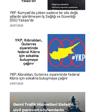
YKP: Kumyalı’da çöken sadece bir silo değil,
yıllardır işletilmeyen İş Sağlığı ve Güvenliği
(İSG) Yasası’dır
26/07/2026
YKP; Kıbrıslıları, Guterres ziyaretinde federal
Kıbrıs için sokakta buluşmaya çağırır
24/07/2026