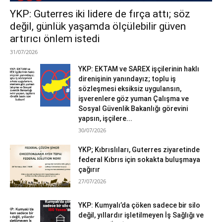
YKP: Guterres iki lidere de fırça attı; söz
değil, günlük yaşamda ölçülebilir güven
artırıcı önlem istedi
31/07/2026
YKP: EKTAM ve SAREX işçilerinin haklı
direnişinin yanındayız; toplu iş
sözleşmesi eksiksiz uygulansın,
işverenlere göz yuman Çalışma ve
Sosyal Güvenlik Bakanlığı görevini
yapsın, işçilere...
30/07/2026
YKP; Kıbrıslıları, Guterres ziyaretinde
federal Kıbrıs için sokakta buluşmaya
çağırır
27/07/2026
YKP: Kumyalı’da çöken sadece bir silo
değil, yıllardır işletilmeyen İş Sağlığı ve