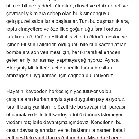
bitmek bilmez şiddeti, ölümleri, dinsel ve etnik nefreti ve
çevresel yıkımlara sebep olan bu kısır döngüyü
gelişigüzel saldırılarla başlattılar. Tüm bu düşmanlıklara,
toplu cinayetlere ve özellikle çoğunluğu İsrail ordusu
tarafından öldürülen Filistinli sivillerin öldürülmesine ve
içinde Filistinli ailelerin olduğunu bile bile kasten atılan
bombalara son verilmesi için, her iki tarafı ellerinden
gelen en iyi anlaşmayı yapmaya çağırıyoruz. Ayrıca
Birleşmiş Millletlere, acilen her iki tarafa bir silah
ambargosu uygulaması için çağrıda bulunuyoruz.
Hayatını kaybeden herkes için yas tutuyor ve bu
çatışmaların kurbanlarıyla aynı duyguları paylaşıyoruz.
İsrailli barış yanlıları ile özellikle bu savaşın bir parçası
olmamak ve Filistinli kardeşlerini öldürmek istemeyen
vicdani retçilerle dayanışma içindeyiz. Kendilerini bu
cesur davranışlarından ve ret haklarını tamamen kabul
edilmesi için yaptıkları çağrılarından -Mısır’da ki genç