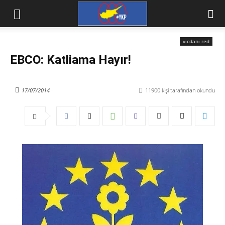
vicdani red
EBCO: Katliama Hayır!
17/07/2014
11900
kişi tarafından okundu