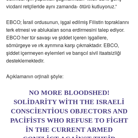
vicdani retçileride aynı zamanda- ötürü kutluyoruz.”
EBCO; İsrail ordusunun, işgal edilmiş Filistin topraklarını
terk etmesi ve ablukaları sona erdirmesini talep ediyor.
EBCO her tür savaşı ve şiddet içeren işgallere,
sömürgeye ve ırk ayrımına karşı çıkmaktadır. EBCO,
şiddet içermeyen eylemleri ve barışcıl sivil itaatsizliği
desteklemektedir.
Açıklamanın orjinali şöyle:
NO MORE BLOODSHED!
SOLIDARITY WITH THE ISRAELI
CONSCIENTIOUS OBJECTORS AND
PACIFISTS WHO REFUSE TO FIGHT
IN THE CURRENT ARMED