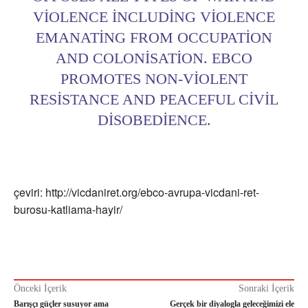
VIOLENCE INCLUDING VIOLENCE
EMANATING FROM OCCUPATION
AND COLONISATION. EBCO
PROMOTES NON-VIOLENT
RESISTANCE AND PEACEFUL CIVIL
DISOBEDIENCE.
çeviri: http://vicdaniret.org/ebco-avrupa-vicdani-ret-
burosu-katliama-hayir/
Önceki İçerik
Sonraki İçerik
Barışçı güçler susuyor ama
Gerçek bir diyalogla geleceğimizi ele