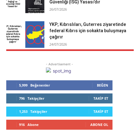
Güvenliği (İSG) Yasası’dır
26/07/2026
YKP; Kıbrıslıları, Guterres ziyaretinde
federal Kıbrıs için sokakta buluşmaya
çağırır
24/07/2026
- Advertisement -
5,999
Beğenenler
BEĞEN
796
Takipçiler
TAKIP ET
1,253
Takipçiler
TAKIP ET
916
Abone
ABONE OL