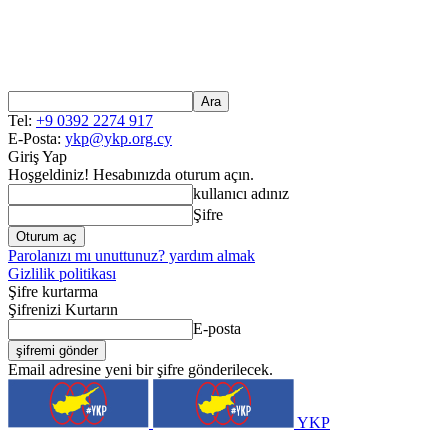
Tel:
+9 0392 2274 917
E-Posta:
ykp@ykp.org.cy
Giriş Yap
Hoşgeldiniz! Hesabınızda oturum açın.
kullanıcı adınız
Şifre
Parolanızı mı unuttunuz? yardım almak
Gizlilik politikası
Şifre kurtarma
Şifrenizi Kurtarın
E-posta
Email adresine yeni bir şifre gönderilecek.
YKP