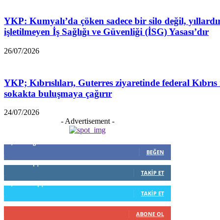
YKP: Kumyalı’da çöken sadece bir silo değil, yıllardı
işletilmeyen İş Sağlığı ve Güvenliği (İSG) Yasası’dır
26/07/2026
YKP; Kıbrıslıları, Guterres ziyaretinde federal Kıbrıs 
sokakta buluşmaya çağırır
24/07/2026
- Advertisement -
5,999
Beğenenler
BEĞEN
796
Takipçiler
TAKIP ET
1,253
Takipçiler
TAKIP ET
916
Abone
ABONE OL