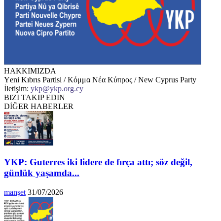
HAKKIMIZDA
Υeni Kıbrıs Partisi / Κόμμα Νέα Κύπρος / New Cyprus Party
İletişim:
ykp@ykp.org.cy
BIZI TAKIP EDIN
DİĞER HABERLER
YKP: Guterres iki lidere de fırça attı; söz değil,
günlük yaşamda...
manşet
31/07/2026