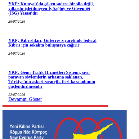
YKP: Kumyalı’da çöken sadece bir silo değil,
yıllardır işletilmeyen İş Sağlığı ve Güvenliği
(İSG) Yasası’dır
26/07/2026
YKP; Kıbrıslıları, Guterres ziyaretinde federal
Kıbrıs için sokakta buluşmaya çağırır
24/07/2026
YKP: Gemi Trafik Hizmetleri Sistemi, sivil
paravan söylemlerin arkasına saklanan,
Türkiye’nin askeri-stratejik ileri karakolunun
güçlendirilmesidir
22/07/2026
Devamını Göster