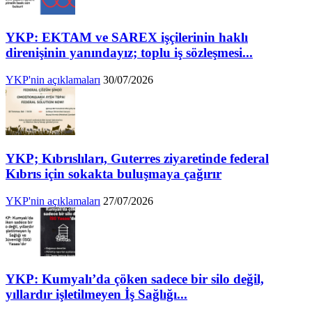
YKP: EKTAM ve SAREX işçilerinin haklı
direnişinin yanındayız; toplu iş sözleşmesi...
YKP'nin açıklamaları
30/07/2026
YKP; Kıbrıslıları, Guterres ziyaretinde federal
Kıbrıs için sokakta buluşmaya çağırır
YKP'nin açıklamaları
27/07/2026
YKP: Kumyalı’da çöken sadece bir silo değil,
yıllardır işletilmeyen İş Sağlığı...