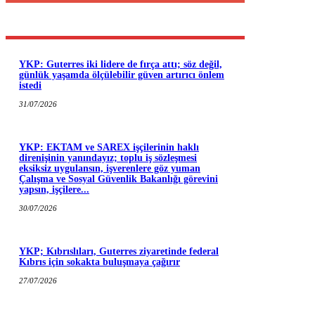
YKP: Guterres iki lidere de fırça attı; söz değil,
günlük yaşamda ölçülebilir güven artırıcı önlem
istedi
31/07/2026
YKP: EKTAM ve SAREX işçilerinin haklı
direnişinin yanındayız; toplu iş sözleşmesi
eksiksiz uygulansın, işverenlere göz yuman
Çalışma ve Sosyal Güvenlik Bakanlığı görevini
yapsın, işçilere...
30/07/2026
YKP; Kıbrıslıları, Guterres ziyaretinde federal
Kıbrıs için sokakta buluşmaya çağırır
27/07/2026