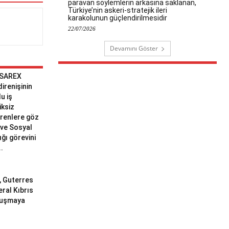
paravan söylemlerin arkasına saklanan,
Türkiye’nin askeri-stratejik ileri
karakolunun güçlendirilmesidir
22/07/2026
Devamını Göster
 SAREX
 direnişinin
u iş
iksiz
erenlere göz
ve Sosyal
ğı görevini
..
ı, Guterres
eral Kıbrıs
uluşmaya