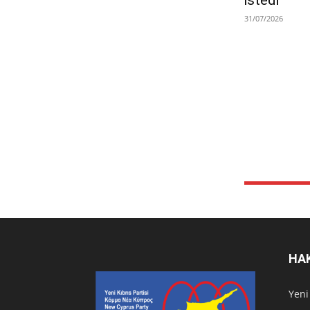
31/07/2026
HA
Υeni