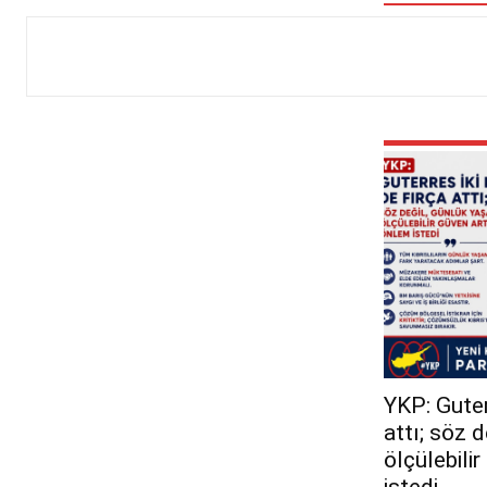
YKP: Guterr
attı; söz 
ölçülebili
istedi