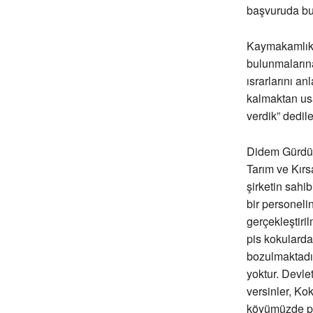
başvuruda bul
Kaymakamlık, 
bulunmalarına
ısrarlarını a
kalmaktan us
verdik” dedile
Didem Gürdür 
Tarım ve Kırs
şirketin sahi
bir personeli
gerçekleştiri
pis kokularda
bozulmaktadır
yoktur. Devle
versinler, Ko
köyümüzde pro