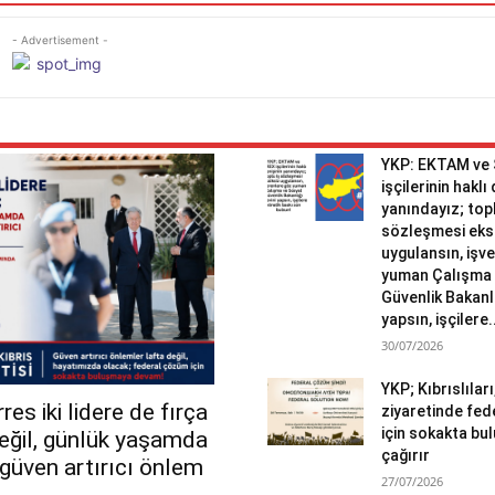
- Advertisement -
YKP: EKTAM ve
işçilerinin haklı
yanındayız; topl
sözleşmesi eks
uygulansın, işv
yuman Çalışma 
Güvenlik Bakanlı
yapsın, işçilere.
30/07/2026
YKP; Kıbrıslılar
es iki lidere de fırça
ziyaretinde fed
için sokakta b
değil, günlük yaşamda
çağırır
r güven artırıcı önlem
27/07/2026