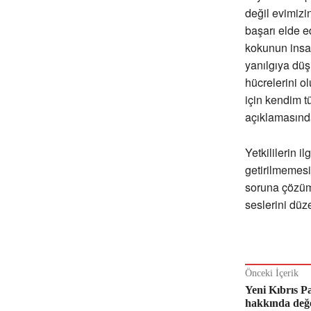
değil evimizin
başarı elde e
kokunun insan
yanılgıya düş
hücrelerini o
için kendim t
açıklamasınd
Yetkililerin 
getirilmemesi
soruna çözüm 
seslerini düz
Önceki İçerik
Yeni Kıbrıs Pa
hakkında değ