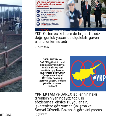
YKP: Guterres iki lidere de fırça attı; söz
değil, günlük yaşamda ölçülebilir güven
artırıcı önlem istedi
31/07/2026
YKP: EKTAM ve SAREX işçilerinin haklı
direnişinin yanındayız; toplu iş
sözleşmesi eksiksiz uygulansın,
işverenlere göz yuman Çalışma ve
Sosyal Güvenlik Bakanlığı görevini yapsın,
kamlara
işçilere...