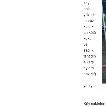
köy)
halkı
yıllardır
maruz
kaldıkl
arı kötü
koku
ve
sağlık
tehtidin
e karşı
eylem
hazırlığ
ı
yapıyor
.
Köy sakinleri