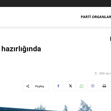
PARTI ORGANLAR
 hazırlığında
2856
kişi 
Paylaş