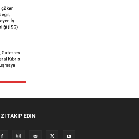
a çöken
değil,
meyen İş
liği (İSG)
ı, Guterres
eral Kıbrıs
uluşmaya
IZI TAKIP EDIN