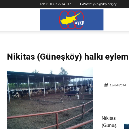
Tel:
+9 0392 2274 917
E-Posta:
ykp@ykp.org.cy
YKP
Nikitas (Güneşköy) halkı eylem
13/04/2014
Nikitas
(Güneş