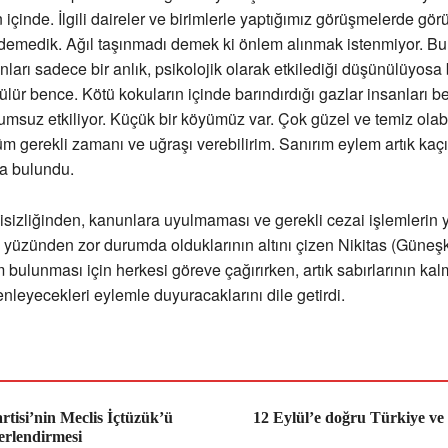
 içinde. İlgili daireler ve birimlerle yaptığımız görüşmelerde gö
demedik. Ağıl taşınmadı demek ki önlem alınmak istenmiyor. Bu
ları sadece bir anlık, psikolojik olarak etkilediği düşünülüyosa 
ülür bence. Kötü kokuların içinde barındırdığı gazlar insanları b
lumsuz etkiliyor. Küçük bir köyümüz var. Çok güzel ve temiz olab
üm gerekli zamanı ve uğraşı verebilirim. Sanırım eylem artık kaçı
a bulundu.
ilgisizliğinden, kanunlara uyulmaması ve gerekli cezai işlemlerin 
 yüzünden zor durumda olduklarının altını çizen Nikitas (Güneşk
bulunması için herkesi göreve çağırırken, artık sabırlarının kal
enleyecekleri eylemle duyuracaklarını dile getirdi.
rtisi’nin Meclis İçtüzük’ü
12 Eylül’e doğru Türkiye ve 
erlendirmesi