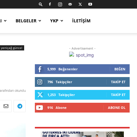
I
BELGELER
YKP
İLETIŞIM
yeniçağ güncel
- Advertisement -
5,999
Beğenenler
BEĞEN
796
Takipçiler
TAKIP ET
tarafından okundu
1,253
Takipçiler
TAKIP ET
916
Abone
ABONE OL