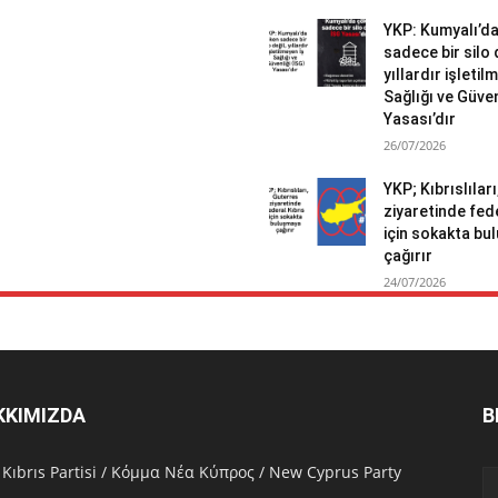
YKP: Kumyalı’d
sadece bir silo 
yıllardır işletil
Sağlığı ve Güven
Yasası’dır
26/07/2026
YKP; Kıbrıslılar
ziyaretinde fed
için sokakta b
çağırır
24/07/2026
KKIMIZDA
B
 Kıbrıs Partisi / Κόμμα Νέα Κύπρος / New Cyprus Party