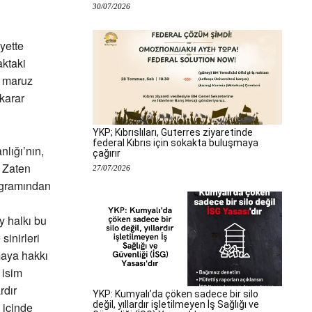
30/07/2026
yette
aktaki
a maruz
karar
YKP; Kıbrıslıları, Guterres ziyaretinde
federal Kıbrıs için sokakta buluşmaya
lığı’nın,
çağırır
. Zaten
27/07/2026
rogramından
y halkı bu
sinirleri
maya hakkı
 isim
rdır
YKP: Kumyalı’da çöken sadece bir silo
değil, yıllardır işletilmeyen İş Sağlığı ve
 içinde