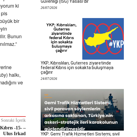
Güvenliği (İSG) Yasası’dır
rüyorum ki
26/07/2026
 pis
büyük bir
eyin
ilir. Bunun
nılmaz.”
YKP; Kıbrıslıları, Guterres ziyaretinde
yerine
federal Kıbrıs için sokakta buluşmaya
çağırır
öy) halkı,
24/07/2026
madığını ve
Sonraki İçerik
Kıbrıs -15- –
Ulus Irkad
YKP: Gemi Trafik Hizmetleri Sistemi, sivil