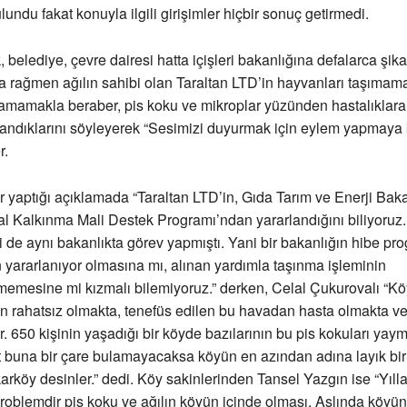
undu fakat konuyla ilgili girişimler hiçbir sonuç getirmedi.
belediye, çevre dairesi hatta içişleri bakanlığına defalarca şika
 rağmen ağılın sahibi olan Taraltan LTD’in hayvanları taşımam
nlamamakla beraber, pis koku ve mikroplar yüzünden hastalıklar
andıklarını söyleyerek “Sesimizi duyurmak için eylem yapmaya 
r.
yaptığı açıklamada “Taraltan LTD’in, Gıda Tarım ve Enerji Bakan
al Kalkınma Mali Destek Programı’ndan yararlandığını biliyoruz
bi de aynı bakanlıkta görev yapmıştı. Yani bir bakanlığın hibe p
n yararlanıyor olmasına mı, alınan yardımla taşınma işleminin
lmemesine mi kızmalı bilemiyoruz.” derken, Celal Çukurovalı “Kö
n rahatsız olmakta, tenefüs edilen bu havadan hasta olmakta ve 
. 650 kişinin yaşadığı bir köyde bazılarının bu pis kokuları yay
t buna bir çare bulamayacaksa köyün en azından adına layık bir
karköy desinler.” dedi. Köy sakinlerinden Tansel Yazgın ise “Yılla
blemdir pis koku ve ağılın köyün içinde olması. Aslında köyün