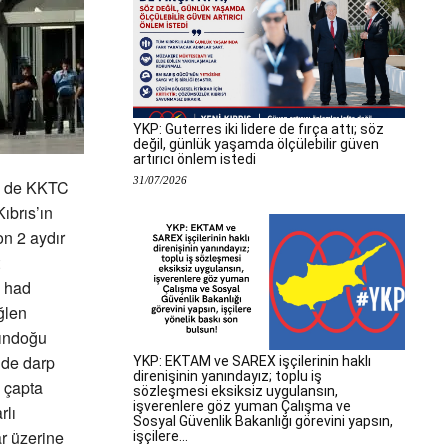
YKP: Guterres iki lidere de fırça attı; söz
değil, günlük yaşamda ölçülebilir güven
artırıcı önlem istedi
31/07/2026
ün de KKTC
ıbrıs’ın
on 2 aydır
n had
ğlen
kındoğu
lde darp
YKP: EKTAM ve SAREX işçilerinin haklı
direnişinin yanındayız; toplu iş
 çapta
sözleşmesi eksiksiz uygulansın,
işverenlere göz yuman Çalışma ve
rlı
Sosyal Güvenlik Bakanlığı görevini yapsın,
r üzerine
işçilere...