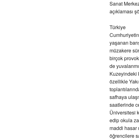
Sanat Merkez
açıklaması şö
Türkiye
Cumhuriyeti
yaşanan barı
müzakere sür
birçok provo
de yuvalanmış 
Kuzeyindeki K
özellikle Yak
toplantılarınd
safhaya ulaşm
saatlerinde c
Üniversitesi 
edip okula za
maddi hasar m
öğrencilere s