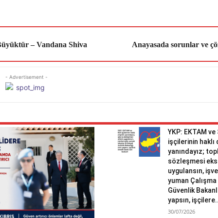
Büyüktür – Vandana Shiva
Anayasada sorunlar ve ç
- Advertisement -
YKP: EKTAM ve
işçilerinin haklı
yanındayız; topl
sözleşmesi eks
uygulansın, işv
yuman Çalışma 
Güvenlik Bakanlı
yapsın, işçilere.
30/07/2026