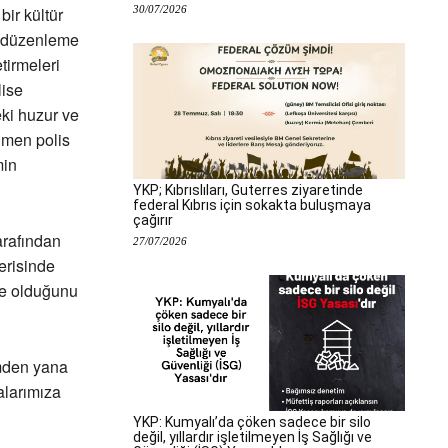
30/07/2026
bir kültür
ı düzenleme
tirmeleri
lise
eki huzur ve
ğmen polis
min
YKP; Kıbrıslıları, Guterres ziyaretinde
federal Kıbrıs için sokakta buluşmaya
çağırır
arafından
27/07/2026
çerisinde
de olduğunu
ümden yana
alarımıza
YKP: Kumyalı’da çöken sadece bir silo
değil, yıllardır işletilmeyen İş Sağlığı ve