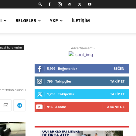
I
BELGELER
YKP
İLETIŞIM
msal hareketler
- Advertisement -
5,999
Beğenenler
BEĞEN
796
Takipçiler
TAKIP ET
tarafından okundu
1,253
Takipçiler
TAKIP ET
916
Abone
ABONE OL