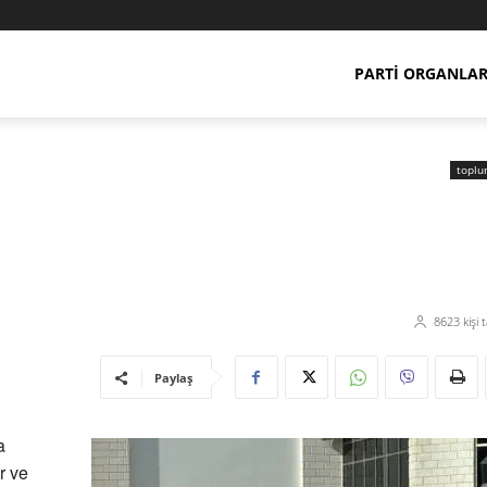
PARTI ORGANLAR
toplu
8623
kişi 
Paylaş
a
r ve