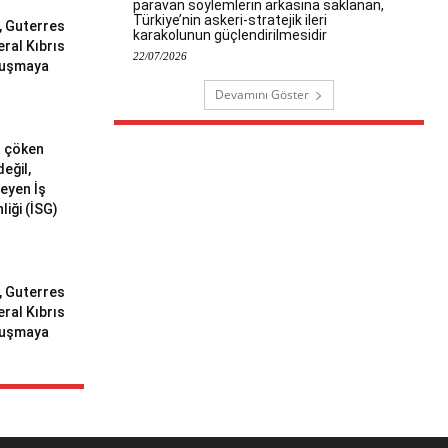
paravan söylemlerin arkasına saklanan,
Türkiye’nin askeri-stratejik ileri
ı, Guterres
karakolunun güçlendirilmesidir
eral Kıbrıs
22/07/2026
uluşmaya
Devamını Göster
a çöken
değil,
meyen İş
liği (İSG)
ı, Guterres
eral Kıbrıs
uluşmaya