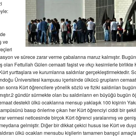
i
yle:
nde
ş ve
eçleri
kasyon ve sürece zarar verme çabalarına maruz kalmıştır. Bug
olan Fettullah Gülen cemaati faşist ve ırkçı kesimlerle birlikte K
ürt yurttaşlara ve kurumlarına saldırılar gerçekleştirmektedir. S
ındoğu Üniversitesi kampusu içerisinde ülkücü grupların cemaat
an sonra Kürt öğrencilere yönelik sözlü ve fiziki saldırıları bugü
ıştır.2 gündür sürmekte olan bu saldırıların en büyüğü bugün ö
emaat destekli ülkü ocaklarına mensup yaklaşık 100 kişinin Ya
kampüsünü basıp önlerine çıkan her Kürt öğrenciyi ciddi bir şeki
rar vermesi neticesinde birçok Kürt öğrenci yaralanmış ve geniş
eydana gelmiştir. Diğer bir dikkat çekici husus ise Kürt ve duya
aldıran ülkü ocakları mensubu kişilerin tamamen barışçıl amaçla