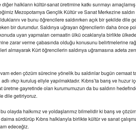
e diğer halkların kültür-sanat üretimine katkı sunmayı amaçlamış 
neğimiz Mezopotamya Gençlik Kültür ve Sanat Merkezine saldır
lduklarını ve bunu öğrencilere saldırırken açık bir şekilde dile ge
eken bir durumdur. Saldırıya uğrayan öğrencilerin daha önce po
konuda uyarı yapmaları cemaatin ülkü ocaklarıyla birlikte ülked
imine zarar verme çabasında olduğu konusunu belirtmelerine ra
leri almayarak Kürt öğrencilerin saldırıya uğramasına adeta ze
evam eden çözüm sürecine yönelik bu saldırılar bugün cemaat t
adlı ırkçı kuruluş eliyle yapılmaktadır. Kıbrıs’ta barış ve huzur i
nat üretme gayretinde olan kurumumuzun da bu saldırın hedefin
de dile getiriyoruz.
u olayda halkımız ve yoldaşlarımız bilmelidir ki barış ve çöz
 daima sürdürüp Kıbrıs halklarıyla birlikte kültür ve sanat çalışm
am edeceğiz.