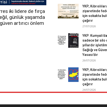
YKP; Kıbrıslılar
es iki lidere de fırça
ziyaretinde fed
için sokakta b
değil, günlük yaşamda
çağırır
r güven artırıcı önlem
27/07/2026
YKP: Kumyalı’d
sadece bir silo 
yıllardır işletil
Sağlığı ve Güven
Yasası’dır
26/07/2026
YKP; Kıbrıslılar
ziyaretinde fed
için sokakta b
çağırır
24/07/2026