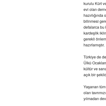
kurulu Kürt v
evi olan der
hazırlığında o
bilinmesi ger
defalarca bu 
kardeşlik ikl
gerekli önlem
hazırlamıştır.
Türkiye de d
Ülkü Ocakları 
kültür ve sa
açık bir şekil
Yaşanan tüm b
olan tavrımızı
yılmadan dev