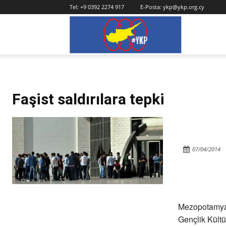
Tel:
+9 0392 2274 917
E-Posta:
ykp@ykp.org.cy
YKP
Faşist saldırılara tepki
07/04/2014
Mezopotamy
Gençlik Kültü