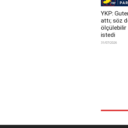
YKP: Guterr
attı; söz 
ölçülebili
istedi
31/07/2026