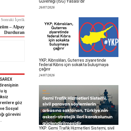
Güvenliği (İSG) Yasası’dır
26/07/2026
Sonraki İçerik
özüm – Alpay
Durduran
YKP; Kıbrıslıları, Guterres ziyaretinde
federal Kıbrıs için sokakta buluşmaya
çağırır
24/07/2026
 SAREX
 direnişinin
u iş
iksiz
erenlere göz
ve Sosyal
ğı görevini
..
YKP: Gemi Trafik Hizmetleri Sistemi, sivil